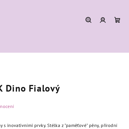
Hledat
Přihlášení
Náku
koší
 Dino Fialový
dnocení
s inovativními prvky. Stélka z "paměťové" pěny, přírodní