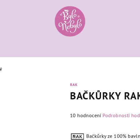
Ý
RAK
BAČKŮRKY RAK
Průměrné
10 hodnocení
Podrobnosti ho
hodnocení
produktu
Bačkůrky ze 100% bavlny 
je