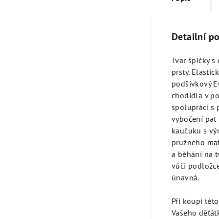
Detailní p
Tvar špičky s
prsty. Elasti
podšívkový E
chodidla v po
spolupráci s
vybočení pat 
kaučuku s výr
pružného mate
a běhání na t
vůči podložc
únavná.
Při koupi tét
Vašeho děťátk