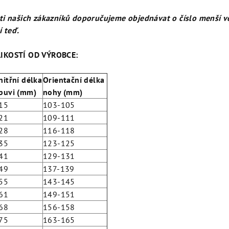
ti našich zákazníků doporučujeme objednávat o číslo menší ve
í teď.
IKOSTÍ OD VÝROBCE:
nitřní délka
Orientační délka
buvi (mm)
nohy (mm)
15
103-105
21
109-111
28
116-118
35
123-125
41
129-131
49
137-139
55
143-145
61
149-151
68
156-158
75
163-165