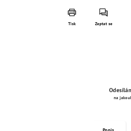
Tisk
Zeptat se
Odesílá
na jakou
Popis