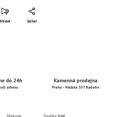
Hlídat
Sdílet
me do 24h
Kamenná prodejna
koli adresu
Praha - Vrážská 357 Radotín
Diskuze
Značka
RAK