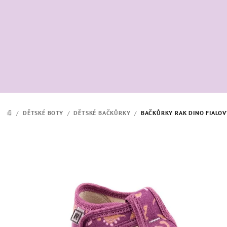
Přejít
na
obsah
/
DĚTSKÉ BOTY
/
DĚTSKÉ BAČKŮRKY
/
BAČKŮRKY RAK DINO FIALOV
DOMŮ