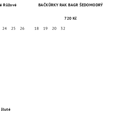
é Růžové
BAČKŮRKY RAK BAGR ŠEDOMODRÝ
720 Kč
24
25
26
27
18
28
19
20
32
žluté