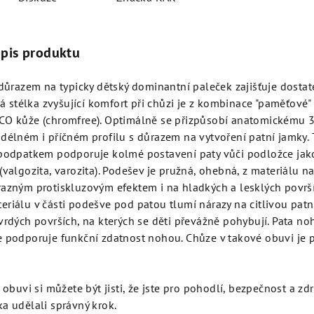
opis produktu
 důrazem na typicky dětský dominantní paleček zajišťuje dostat
cká stélka zvyšující komfort při chůzi je z kombinace "paměťové"
CO kůže (chromfree). Optimálně se přizpůsobí anatomickému 
délném i příčném profilu s důrazem na vytvoření patní jamky. 
 podpatkem podporuje kolmé postavení paty vůči podložce jako
(valgozita, varozita). Podešev je pružná, ohebná, z materiálu n
azným protiskluzovým efektem i na hladkých a lesklých površíc
riálu v části podešve pod patou tlumí nárazy na citlivou patní
vrdých površích, na kterých se děti převážně pohybují. Pata n
e podporuje funkční zdatnost nohou. Chůze v takové obuvi je 
o obuvi si můžete být jisti, že jste pro pohodlí, bezpečnost a zd
a udělali správný krok.