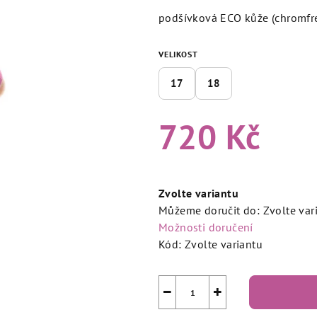
4,8
podšívková ECO kůže (chromfr
z
5
VELIKOST
hvězdiček.
17
18
720 Kč
Měrná
cena:
Zvolte variantu
Můžeme doručit do:
Zvolte var
Možnosti doručení
Kód:
Zvolte variantu
−
+