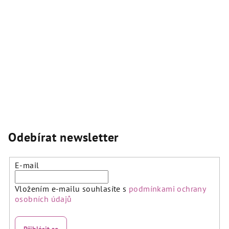
í
í
p
r
v
k
y
v
ý
p
i
s
Odebírat newsletter
u
E-mail
Vložením e-mailu souhlasíte s
podmínkami ochrany
osobních údajů