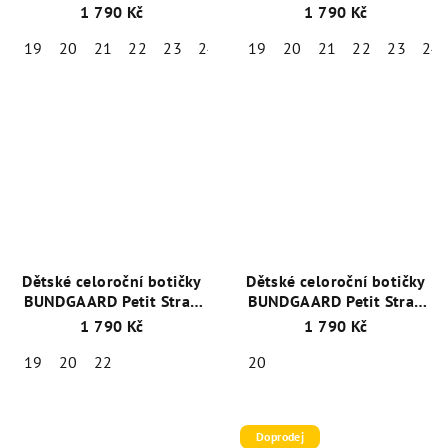
BG101219-1199 Black
+ 1
BG101219-3110 Old Rose
1 790 Kč
1 790 Kč
pár ponožek Emel zdarma
+ 1 pár ponožek Emel
zdarma
19
20
21
22
23
24
25
19
20
21
22
23
24
Dětské celoroční botičky
Dětské celoroční botičky
BUNDGAARD Petit Strap
BUNDGAARD Petit Strap
BG101068-668 Rabbit
BG101068-788 Rose Gold
1 790 Kč
1 790 Kč
Teal
Stream
19
20
22
20
Doprodej