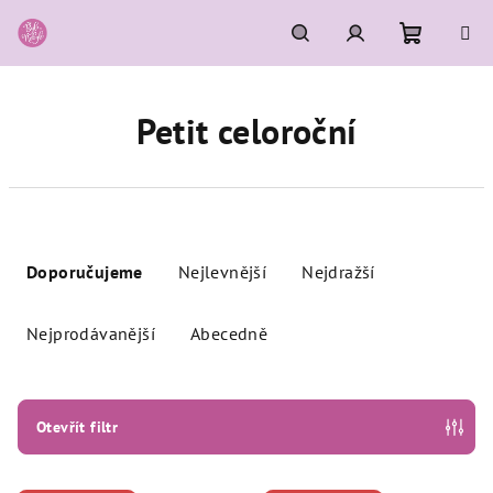
Přejít
na
obsah
Nákupní
Hledat
Přihlášení
Petit celoroční
košík
Ř
a
Doporučujeme
Nejlevnější
Nejdražší
z
e
Nejprodávanější
Abecedně
n
í
p
Otevřít filtr
r
o
V