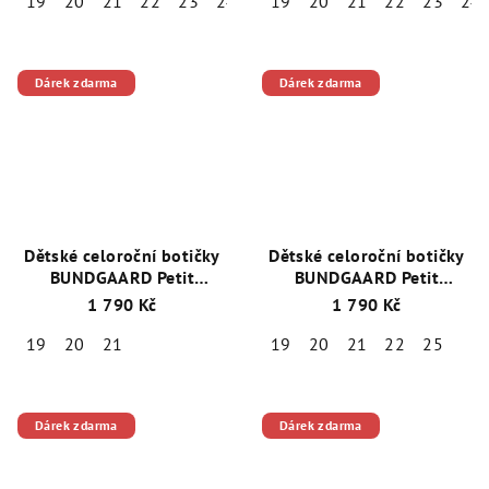
19
20
21
22
23
24
25
19
20
21
22
23
24
Dárek zdarma
Dárek zdarma
Dětské celoroční botičky
Dětské celoroční botičky
BUNDGAARD Petit
BUNDGAARD Petit
BG101219-8120
+ 1 pár
BG101219-6120
+ 1 pár
1 790 Kč
1 790 Kč
ponožek Emel zdarma
ponožek Emel zdarma
19
20
21
19
20
21
22
25
Dárek zdarma
Dárek zdarma