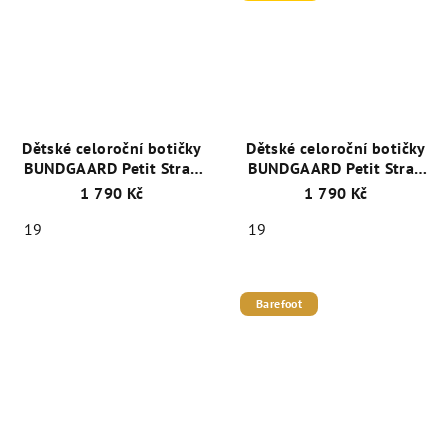
Dětské celoroční botičky
Dětské celoroční botičky
BUNDGAARD Petit Strap
BUNDGAARD Petit Strap
BG101068-790 Rabbit
BG101068-402 Fialová
1 790 Kč
1 790 Kč
Old Rose
WS
19
19
Barefoot