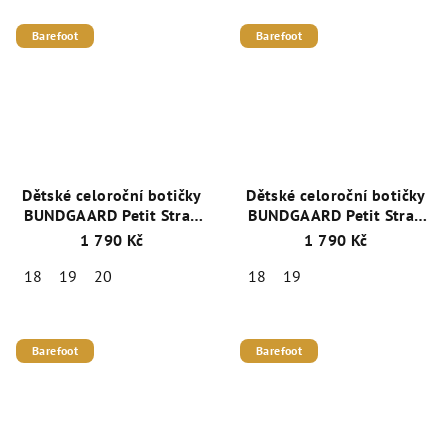
Barefoot
Barefoot
Dětské celoroční botičky
Dětské celoroční botičky
BUNDGAARD Petit Strap
BUNDGAARD Petit Strap
BG101068-726 Tmavě
BG101068-635
1 790 Kč
1 790 Kč
Růžová
Petrolejová
18
19
20
18
19
Barefoot
Barefoot