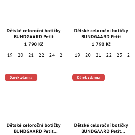
Dětské celoroční botičky
Dětské celoroční botičky
BUNDGAARD Petit
BUNDGAARD Petit
BG101219-2115 Cognac
+
BG101219-5185 Navy
+ 1
1 790 Kč
1 790 Kč
1 pár ponožek Emel
pár ponožek Emel zdarma
zdarma
19
20
21
22
24
25
19
20
21
22
23
25
Dárek zdarma
Dárek zdarma
Dětské celoroční botičky
Dětské celoroční botičky
BUNDGAARD Petit
BUNDGAARD Petit