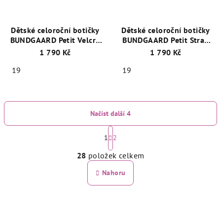
Dětské celoroční botičky
Dětské celoroční botičky
BUNDGAARD Petit Velcro
BUNDGAARD Petit Strap
Sport BG101144 Modrá
BG101068 Army
1 790 Kč
1 790 Kč
19
19
Načíst další 4
S
t
1
2
O
r
28
položek celkem
á
v
n
l
Nahoru
k
á
o
d
v
a
á
n
c