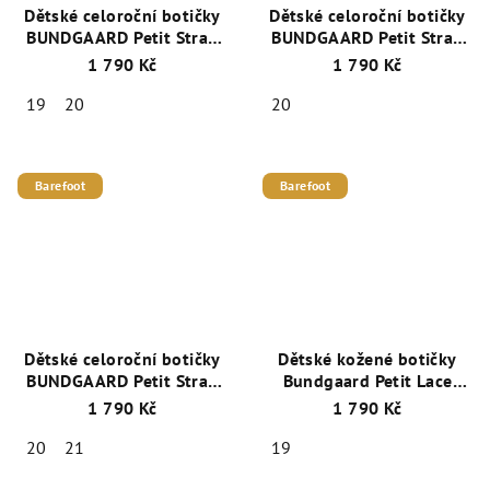
Dětské celoroční botičky
Dětské celoroční botičky
BUNDGAARD Petit Strap
BUNDGAARD Petit Strap
BG101068-235 Cognac
BG101068-519 Night Sky
1 790 Kč
1 790 Kč
WS
19
20
20
Barefoot
Barefoot
Dětské celoroční botičky
Dětské kožené botičky
BUNDGAARD Petit Strap
Bundgaard Petit Lace
BG101068-611 Zelená
BG101162 - Tmavě Modré
1 790 Kč
1 790 Kč
20
21
19