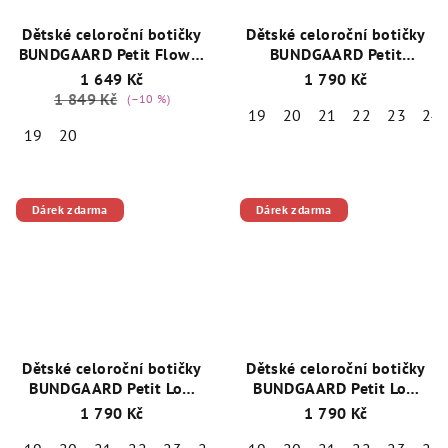
Dětské celoroční botičky
Dětské celoroční botičky
BUNDGAARD Petit Flower
BUNDGAARD Petit
Blush BG101230_3169
+
BG101219-2190 Dark
1 649 Kč
1 790 Kč
1 pár ponožek Emel
Brown
+ 1 pár ponožek
1 849 Kč
(–10 %)
zdarma
Emel zdarma
19
20
21
22
23
24
19
20
Dárek zdarma
Dárek zdarma
Dětské celoroční botičky
Dětské celoroční botičky
BUNDGAARD Petit Low
BUNDGAARD Petit Low
BG101222-9301
BG101220-9202
1 790 Kč
1 790 Kč
Strawberries
+ 1 pár
ponožek Emel zdarma