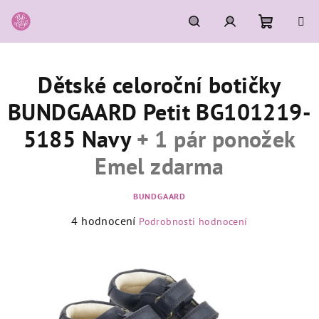
Přejít
na
obsah
Nákupní
Hledat
Přihlášení
Dětské celoroční botičky
košík
BUNDGAARD Petit BG101219-
5185 Navy
+ 1 pár ponožek
Emel zdarma
BUNDGAARD
Průměrné
4 hodnocení
Podrobnosti hodnocení
hodnocení
produktu
je
5,0
z
5