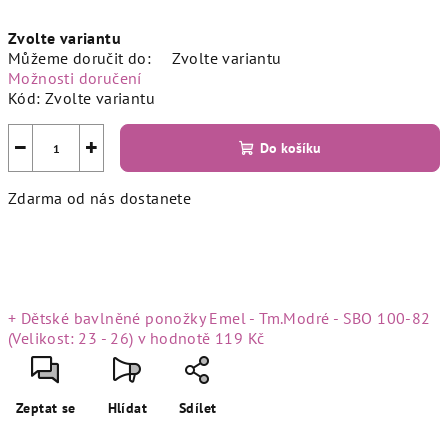
Měrná
Zvolte variantu
cena:
Můžeme doručit do:
Zvolte variantu
Možnosti doručení
Kód:
Zvolte variantu
−
+
Do košíku
Zdarma od nás dostanete
+ Dětské bavlněné ponožky Emel - Tm.Modré - SBO 100-82
(Velikost: 23 - 26)
v hodnotě 119 Kč
Zeptat se
Hlídat
Sdílet