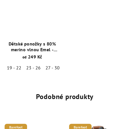
Dětské ponožky s 80%
merino vlnou Emel -
Hnědá - ESK 100-52
249 Kč
od
19 - 22
23 - 26
27 - 30
31 - 34
Podobné produkty
Barefoot
Barefoot