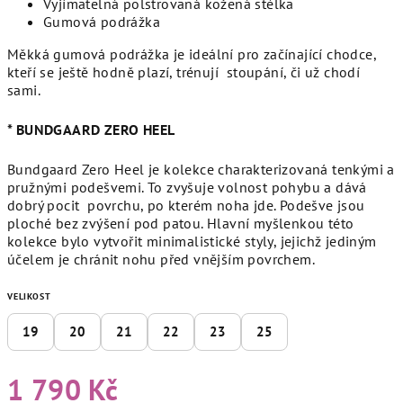
Vyjímatelná polstrovaná kožená stélka
Gumová podrážka
Měkká gumová podrážka je ideální pro začínající chodce,
kteří se ještě hodně plazí, trénují stoupání, či už chodí
sami.
* BUNDGAARD ZERO HEEL
Bundgaard Zero Heel je kolekce charakterizovaná tenkými a
pružnými podešvemi. To zvyšuje volnost pohybu a dává
dobrý pocit povrchu, po kterém noha jde. Podešve jsou
ploché bez zvýšení pod patou. Hlavní myšlenkou této
kolekce bylo vytvořit minimalistické styly, jejichž jediným
účelem je chránit nohu před vnějším povrchem.
VELIKOST
19
20
21
22
23
25
1 790 Kč