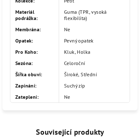
Kolekce
:
Petit
Materiál
Guma (TPR, vysoká
podrážka
:
flexibilita)
Membrána
:
Ne
Opatek
:
Pevný opatek
Pro Koho
:
Kluk, Holka
Sezóna
:
Celoroční
Šířka obuvi
:
Široké, Střední
Zapínání
:
Suchý zip
Zateplení
:
Ne
Související produkty