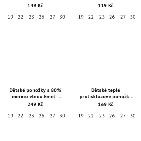
33
100-63
149 Kč
119 Kč
19 - 22
23 - 26
27 - 30
19 - 22
23 - 26
27 - 30
Dětské ponožky s 80%
Dětské teplé
merino vlnou Emel -
protiskluzové ponožky
Růžová - ESK 100-56
Emel - SFA 100-20 -
249 Kč
169 Kč
Růžová
19 - 22
23 - 26
27 - 30
19 - 22
23 - 26
27 - 30