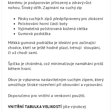
kterému je podporován přirozený a zdravý růst
nohou.
Široký střih. Zapínání na suchý zip
Pásky suchých zipů předpřipraveny pro zkrácení
Polstrování horní části boty
Vyjímatelná polstrovaná kožená stélka
Gumová podrážka
Měkká gumová podrážka je ideální pro začínající
chodce, kteří se ještě hodně plazí, trénují stoupání,
či už chodí sami.
Špička je chráněná, což minimalizuje namáhání prstů
během hraní.
Obuv je vybavena nastavitelným suchým zipem, který
umožňuje široké rozevření při obouvání a vyzouvání.
Doporučeno pro vnitřní a venkovní použití.
VNITŘNÍ TABULKA VELIKOSTÍ
(dle výrobce)