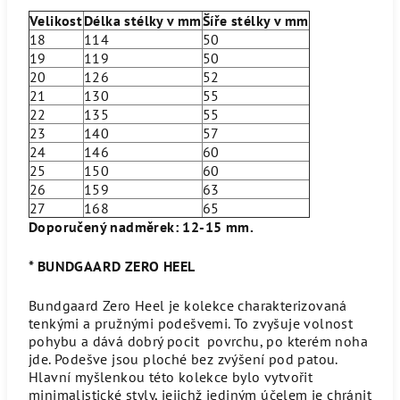
Velikost
Délka stélky v mm
Šíře stélky v mm
18
114
50
19
119
50
20
126
52
21
130
55
22
135
55
23
140
57
24
146
60
25
150
60
26
159
63
27
168
65
Doporučený nadměrek: 12-15 mm.
* BUNDGAARD ZERO HEEL
Bundgaard Zero Heel je kolekce charakterizovaná
tenkými a pružnými podešvemi. To zvyšuje volnost
pohybu a dává dobrý pocit povrchu, po kterém noha
jde. Podešve jsou ploché bez zvýšení pod patou.
Hlavní myšlenkou této kolekce bylo vytvořit
minimalistické styly, jejichž jediným účelem je chránit