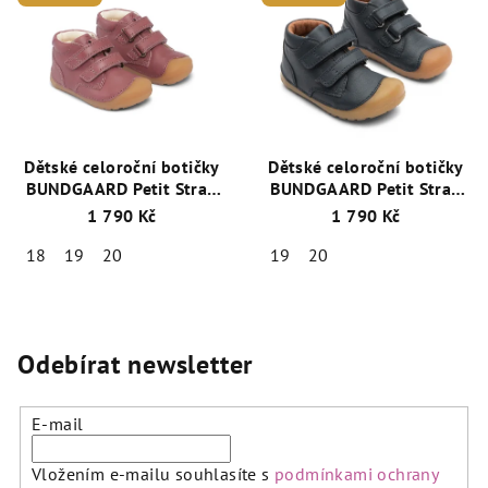
Dětské celoroční botičky
Dětské celoroční botičky
BUNDGAARD Petit Strap
BUNDGAARD Petit Strap
BG101068-726 Tmavě
BG101068-512 S Navy
1 790 Kč
1 790 Kč
Růžová
18
19
20
19
20
Odebírat newsletter
E-mail
Vložením e-mailu souhlasíte s
podmínkami ochrany