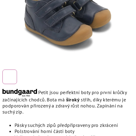
hvězdiček.
Petit jsou perfektní boty pro první krůčky
začínajících chodců. Bota má
široký
střih, díky kterému je
podporován přirozený a zdravý růst nohou. Zapínání na
suchý zip.
Pásky suchých zipů předpřipraveny pro zkrácení
Polstrování horní části boty