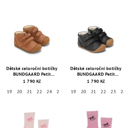
Dětské celoroční botičky
Dětské celoroční botičky
BUNDGAARD Petit
BUNDGAARD Petit
BG101219-2115 Cognac
+
BG101219-1199 Black
+ 1
1 790 Kč
1 790 Kč
1 pár ponožek Emel
pár ponožek Emel zdarma
zdarma
19
20
21
22
24
25
19
20
21
22
23
24