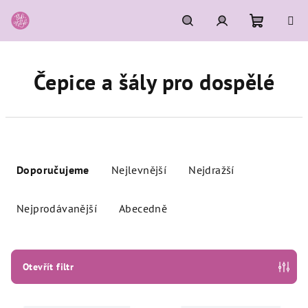
Přejít
na
obsah
Nákupní
Hledat
Přihlášení
Čepice a šály pro dospělé
košík
Ř
a
Doporučujeme
Nejlevnější
Nejdražší
z
e
Nejprodávanější
Abecedně
n
í
p
Otevřít filtr
r
o
V