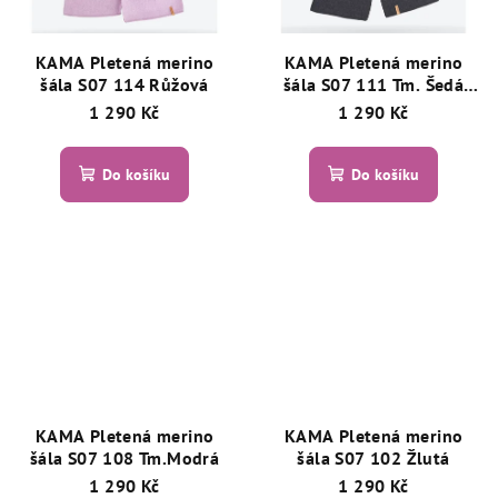
KAMA Pletená merino
KAMA Pletená merino
šála S07 114 Růžová
šála S07 111 Tm. Šedá
Graphite
1 290 Kč
1 290 Kč
Do košíku
Do košíku
KAMA Pletená merino
KAMA Pletená merino
šála S07 108 Tm.Modrá
šála S07 102 Žlutá
1 290 Kč
1 290 Kč