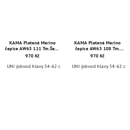
KAMA Pletená Merino
KAMA Pletená Merino
čepice AW63 111 Tm.Šedá
čepice AW63 108 Tm.
Graphite
Modrá
970 Kč
970 Kč
UNI (obvod hlavy 54-62 cm)
XL (obvod hlavy 62-66 cm)
UNI (obvod hlavy 54-62 cm