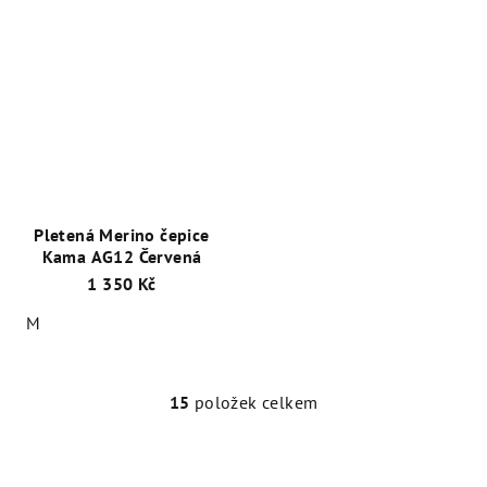
Pletená Merino čepice
Kama AG12 Červená
1 350 Kč
M
15
položek celkem
O
v
l