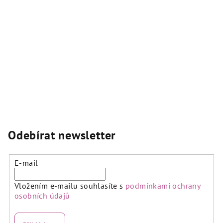
á
d
a
c
í
p
r
v
k
y
v
ý
Odebírat newsletter
p
i
s
E-mail
u
Vložením e-mailu souhlasíte s
podmínkami ochrany
osobních údajů