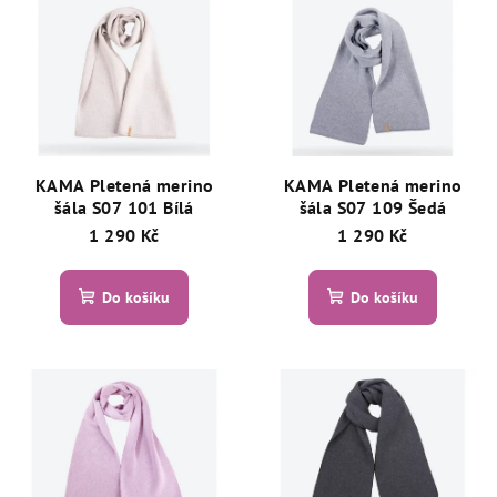
d
ý
u
p
k
i
t
s
ů
p
r
KAMA Pletená merino
KAMA Pletená merino
o
šála S07 101 Bílá
šála S07 109 Šedá
d
1 290 Kč
1 290 Kč
u
k
Do košíku
Do košíku
t
ů