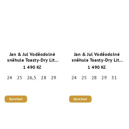
Jan & Jul Voděodolné
Jan & Jul Voděodolné
sněhule Toasty-Dry Lite
sněhule Toasty-Dry Lite
Winter Boots / Pink
Winter Boots / Wolf and
1 490 Kč
1 490 Kč
Forest BTL-PKF / do -10C
Bear BTL-WAB / do -10C
24
25
26,5
28
29
31
24
25
28
29
31
Barefoot
Barefoot