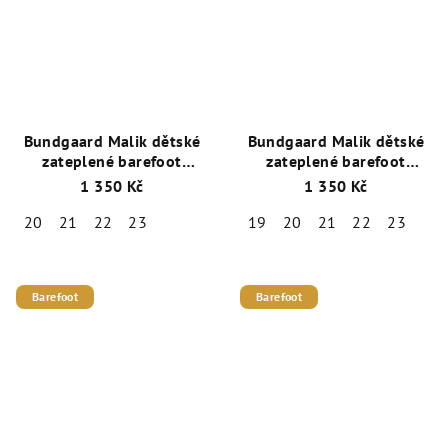
Bundgaard Malik dětské
Bundgaard Malik dětské
zateplené barefoot
zateplené barefoot
holínky / Rose Sparkle
holínky / Navy Dino
1 350 Kč
1 350 Kč
20
21
22
23
19
20
21
22
23
Barefoot
Barefoot