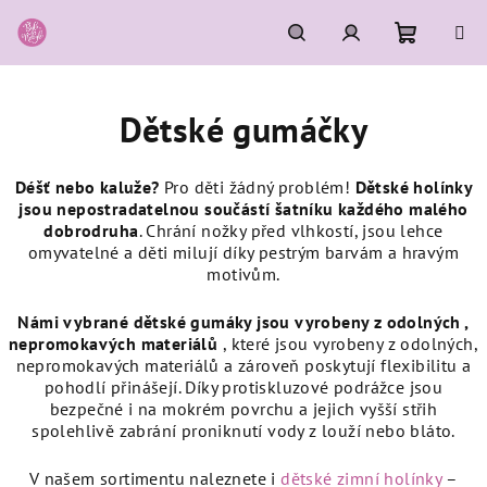
Přejít
na
obsah
Nákupní
Hledat
Přihlášení
Dětské gumáčky
košík
Déšť nebo kaluže?
Pro děti žádný problém!
Dětské holínky
jsou
nepostradatelnou součástí šatníku každého malého
dobrodruha
. Chrání nožky před vlhkostí, jsou lehce
omyvatelné a děti milují díky pestrým barvám a hravým
motivům.
Námi vybrané dětské gumáky
jsou
vyrobeny
z
odolných
,
nepromokavých
materiálů
,
které j
sou vyrobeny z odolných,
nepromokavých materiálů a zároveň poskytují flexibilitu a
pohodlí přinášejí. Díky protiskluzové podrážce jsou
bezpečné i na mokrém povrchu a jejich vyšší střih
spolehlivě zabrání proniknutí vody z louží nebo bláto.
V našem sortimentu naleznete i
dětské zimní holínky
–