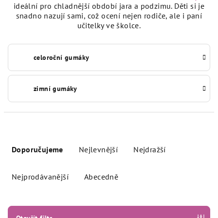
ideální pro chladnější období jara a podzimu. Děti si je
snadno nazují sami, což ocení nejen rodiče, ale i paní
učitelky ve školce.
celoroční gumáky
zimní gumáky
Ř
a
Doporučujeme
Nejlevnější
Nejdražší
z
e
Nejprodávanější
Abecedně
n
í
p