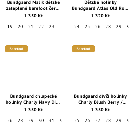
Bundgaard Malik dětské
Dětské holínky
zateplené barefoot černý
Bundgaard Atlas Old Rose
holínky
BG401049-3410
1 350 Kč
1 320 Kč
19
20
21
22
23
24
25
26
28
29
30
Barefoot
Barefoot
Bundgaard chlapecké
Bundgaard dívčí holínky
holínky Charly Navy Dino
Charly Blush Berry /
/ BG401048-9411
BG401048-9413
1 350 Kč
1 350 Kč
26
28
29
30
31
32
33
25
34
26
35
27
28
29
30