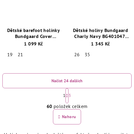
Dětské barefoot holínky
Dětské holiny Bundgaard
Bundgaard Cover
Charly Navy BG401047-
BG401046-3470 Rose
5485
1 099 Kč
1 345 Kč
19
21
26
35
Načíst 24 dalších
S
t
1
3
O
r
60
položek celkem
á
v
n
l
Nahoru
k
á
o
d
v