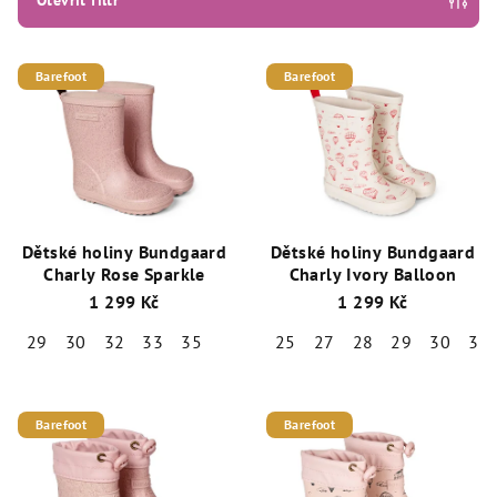
Otevřít filtr
r
o
V
Barefoot
Barefoot
d
ý
u
p
k
i
t
s
ů
p
r
Dětské holiny Bundgaard
Dětské holiny Bundgaard
o
Charly Rose Sparkle
Charly Ivory Balloon
d
1 299 Kč
1 299 Kč
u
29
30
32
33
35
25
27
28
29
30
31
k
t
ů
Barefoot
Barefoot