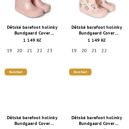
Dětské barefoot holínky
Dětské barefoot holínky
Bundgaard Cover
Bundgaard Cover
BG401046_9412 Rose
BG401046_9430 Rose
1 149 Kč
1 149 Kč
Sparkle
Balloon
19
20
21
22
23
19
20
21
22
Barefoot
Barefoot
Dětské barefoot holínky
Dětské barefoot holínky
Bundgaard Cover
Bundgaard Cover
BG401046_9431 Sky
BG401046_9441 Navy