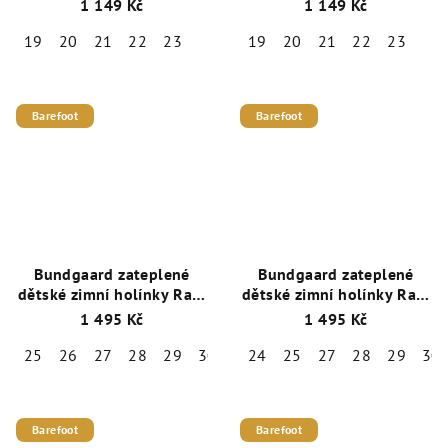
1 149 Kč
1 149 Kč
Balloon
Stripe
19
20
21
22
23
19
20
21
22
23
Barefoot
Barefoot
Bundgaard zateplené
Bundgaard zateplené
dětské zimní holínky Rain
dětské zimní holínky Rain
Blush
Black
1 495 Kč
1 495 Kč
25
26
27
28
29
30
31
24
32
25
33
27
34
28
35
29
30
Barefoot
Barefoot