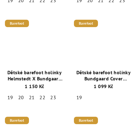
19
20
21
22
23
19
20
21
22
23
Barefoot
Barefoot
Dětské barefoot holínky
Dětské barefoot holínky
Helmstedt X Bundgaard
Bundgaard Cover
Cover BG401051-9404
BG401050-9402
1 150 Kč
1 099 Kč
Strawberries
19
20
21
22
23
19
Barefoot
Barefoot