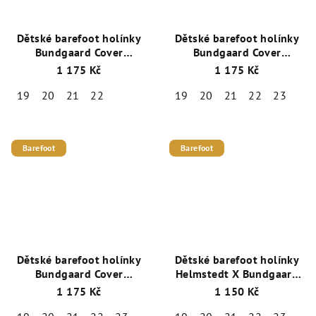
Dětské barefoot holínky
Dětské barefoot holínky
Bundgaard Cover
Bundgaard Cover
BG401050_9413 Blush
BG401050_9410 Ivory
1 175 Kč
1 175 Kč
Berry
Dino
19
20
21
22
19
20
21
22
23
Barefoot
Barefoot
Dětské barefoot holínky
Dětské barefoot holínky
Bundgaard Cover
Helmstedt X Bundgaard
BG401046_5485 Navy
Cover BG401051-9405
1 175 Kč
1 150 Kč