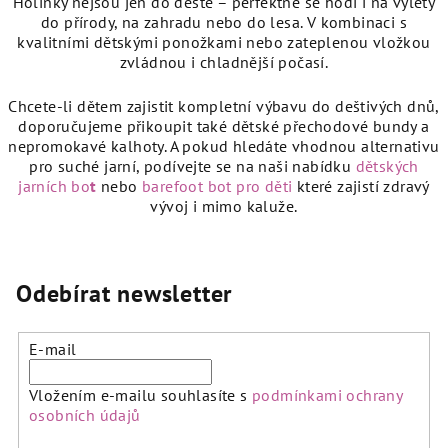
Holínky nejsou jen do deště – perfektně se hodí i na výlety
a
á
do přírody, na zahradu nebo do lesa. V kombinaci s
n
c
kvalitními
dětskými ponožkami
nebo zateplenou vložkou
í
í
zvládnou i chladnější počasí.
p
r
Chcete-li dětem zajistit kompletní výbavu do deštivých dnů,
v
doporučujeme přikoupit také dětské přechodové bundy a
k
nepromokavé kalhoty. A pokud hledáte vhodnou alternativu
y
pro suché jarní, podívejte se na naši nabídku
dětských
jarních bo
t
nebo
barefoot bot pro děti
které zajistí zdravý
v
vývoj i mimo kaluže.
ý
p
i
s
Odebírat newsletter
u
E-mail
Vložením e-mailu souhlasíte s
podmínkami ochrany
osobních údajů