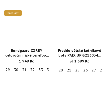
Barefoot
Bundgaard COREY
Froddo dětské kotníkové
celoroční nízké barefoot
boty PAIX UP G2130346
boty Cognac
Dark Blue
1 949 Kč
1 599 Kč
od
29
30
31
32
33
34
35
36
20
21
25
26
27
28