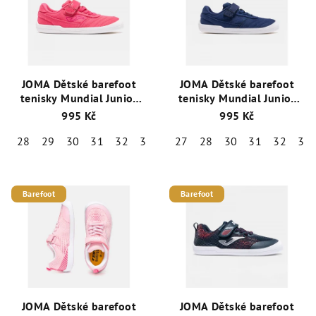
p
k
i
t
s
ů
p
r
JOMA Dětské barefoot
JOMA Dětské barefoot
o
tenisky Mundial Junior
tenisky Mundial Junior
růžové
modré
d
995 Kč
995 Kč
u
28
29
30
31
32
33
27
28
30
31
32
33
k
t
ů
Barefoot
Barefoot
JOMA Dětské barefoot
JOMA Dětské barefoot