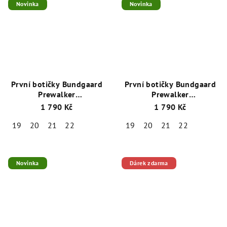
Novinka
Novinka
První botičky Bundgaard
První botičky Bundgaard
Prewalker
Prewalker
BG501024_3110 Old Rose
BG501024_1204 Ivory
1 790 Kč
1 790 Kč
Gold
19
20
21
22
19
20
21
22
Novinka
Dárek zdarma