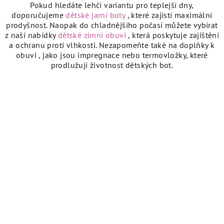
r
Pokud hledáte lehčí variantu pro teplejší dny,
v
doporučujeme
dětské jarní boty
, které zajistí maximální
k
prodyšnost. Naopak do chladnějšího počasí můžete vybírat
y
z naší nabídky
dětské zimní obuvi
, která poskytuje zajištění
a ochranu proti vlhkosti. Nezapomeňte také na
doplňky k
v
obuvi
, jako jsou impregnace nebo termovložky, které
ý
prodlužují životnost dětských bot.
p
i
s
u