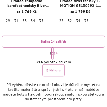
Froddo chlapecké
Froddo dívčí tenisky F-
barefoot tenisky River
MOTION G3130292-10
G3130286 Dark Blue
Kytičky
1 769 Kč
1 799 Kč
od
od
29
31
33
34
35
27
32
34
35
Načíst 24 dalších
S
t
1
14
O
r
314
položek celkem
á
v
n
l
Nahoru
k
á
o
d
v
Při výběru
dětské celoroční obuv
i
je důležité myslet na
a
á
kvalitu materiálů a správný střih. Proto v naší nabídce
n
c
najdete boty s flexibilní podrážkou, anatomickou stélkou a
í
í
dostatečným prostorem pro prsty.
p