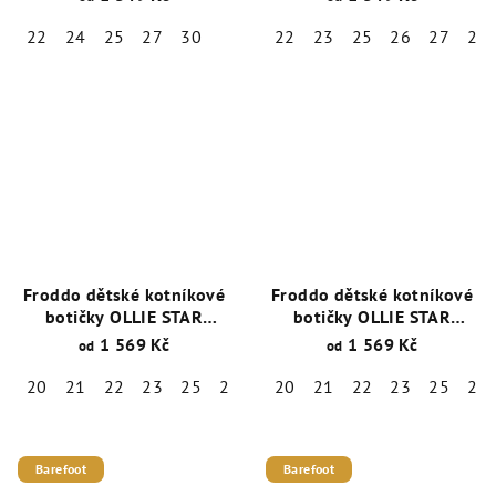
22
24
25
27
30
22
23
25
26
27
28
Froddo dětské kotníkové
Froddo dětské kotníkové
botičky OLLIE STAR
botičky OLLIE STAR
G2130344-13 Blue
G2130344-14 Růžová
1 569 Kč
1 569 Kč
od
od
Electric
20
21
22
23
25
27
28
20
21
22
23
25
28
Barefoot
Barefoot