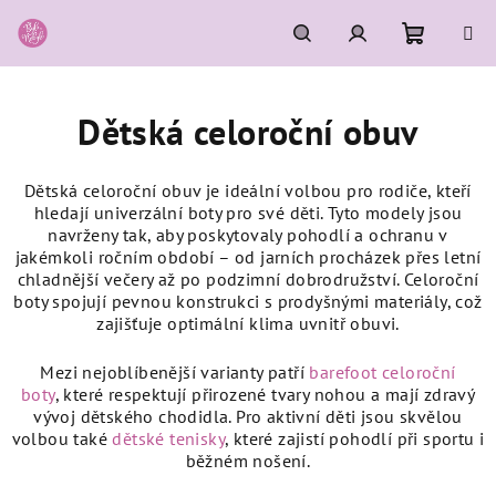
Přejít
na
obsah
Nákupní
Hledat
Přihlášení
Dětská celoroční obuv
košík
Dětská celoroční obuv
je ideální volbou pro rodiče, kteří
hledají univerzální boty pro své děti. Tyto modely jsou
navrženy tak, aby poskytovaly pohodlí a ochranu v
jakémkoli ročním období – od jarních procházek přes letní
chladnější večery až po podzimní dobrodružství. Celoroční
boty spojují pevnou konstrukci s prodyšnými materiály, což
zajišťuje optimální klima uvnitř obuvi.
Mezi nejoblíbenější varianty patří
barefoot celoroční
boty
,
které respektují přirozené tvary nohou a mají zdravý
vývoj dětského chodidla. Pro aktivní děti jsou skvělou
volbou také
dětské tenisky
, které zajistí pohodlí při sportu i
běžném nošení.