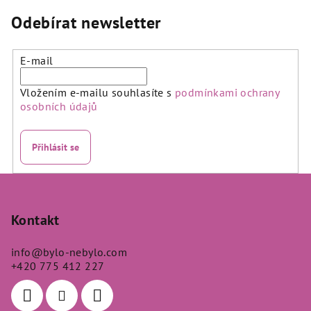
Odebírat newsletter
E-mail
Vložením e-mailu souhlasíte s
podmínkami ochrany
osobních údajů
Přihlásit se
Z
á
p
Kontakt
a
info
@
bylo-nebylo.com
t
+420 775 412 227
í