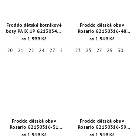
Froddo dětské kotníkové
Froddo dětská obuv
boty PAIX UP G2130346-
Rosario G2130316-48
29 Flowers
Jeans
1 599 Kč
1 549 Kč
od
od
20
21
22
24
27
29
30
23
25
27
29
30
Froddo dětská obuv
Froddo dětská obuv
Rosario G2130316-51
Rosario G2130316-59
Flowers
Coral
1 549 Kč
1 549 Kč
od
od