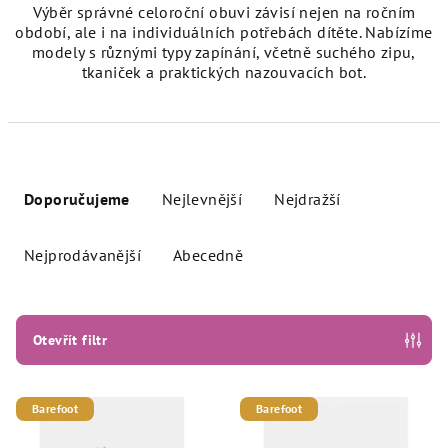
Výběr správné celoroční obuvi závisí nejen na ročním
období, ale i na individuálních potřebách dítěte. Nabízíme
modely s různými typy zapínání, včetně suchého zipu,
tkaniček a praktických nazouvacích bot.
Ř
a
Doporučujeme
Nejlevnější
Nejdražší
z
e
Nejprodávanější
Abecedně
n
í
p
Otevřít filtr
r
o
V
Barefoot
Barefoot
d
ý
u