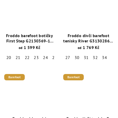
Froddo barefoot botičky
Froddo dívčí barefoot
First Step G2130369-11
tenisky River G3130286-5
Pink Shine
Pink Shine
1 599 Kč
1 769 Kč
od
od
20
21
22
23
24
25
27
27
30
30
31
32
34
Barefoot
Barefoot