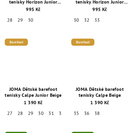
tenisky Horizon Junior
tenisky Horizon Junior
růžová
modré
995 Kč
995 Kč
28
29
30
30
32
33
Barefoot
Barefoot
JOMA Dětské barefoot
JOMA Dětské barefoot
tenisky Calpe Junior Beige
tenisky Calpe Beige
1 390 Kč
1 390 Kč
27
28
29
30
31
32
33
35
34
36
38