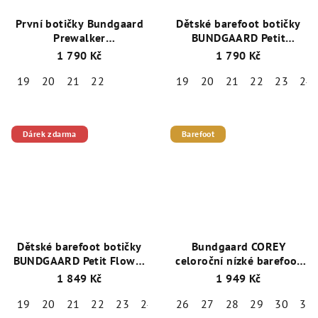
První botičky Bundgaard
Dětské barefoot botičky
Prewalker
BUNDGAARD Petit
BG501024_2115 Cognac
BG101219-5110 Teal
1 790 Kč
1 790 Kč
Stone
+ 1 pár ponožek
Emel zdarma
19
20
21
22
19
20
21
22
23
24
Dárek zdarma
Barefoot
Dětské barefoot botičky
Bundgaard COREY
BUNDGAARD Petit Flower
celoroční nízké barefoot
Vintage Rose + ponožky
boty Navy
1 849 Kč
1 949 Kč
zdarma
+ 1 pár ponožek
Emel zdarma
19
20
21
22
23
24
25
26
27
28
29
30
31