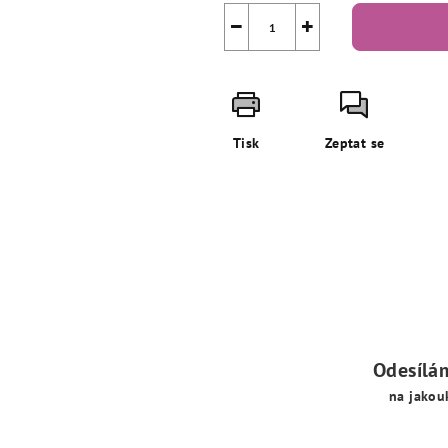
−
+
Tisk
Zeptat se
Odesílá
na jakou