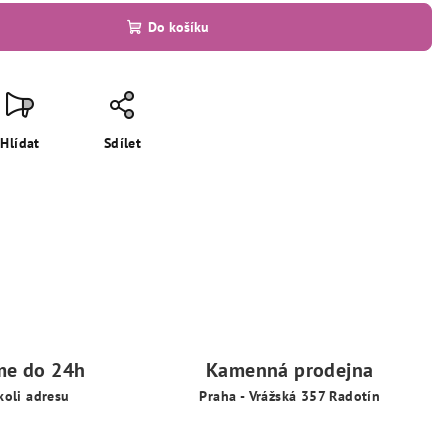
Do košíku
Hlídat
Sdílet
me do 24h
Kamenná prodejna
koli adresu
Praha - Vrážská 357 Radotín