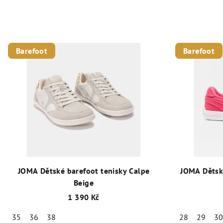
Barefoot
Barefoot
JOMA Dětské barefoot tenisky Calpe
JOMA Dětsk
Beige
1 390 Kč
35
36
38
28
29
3