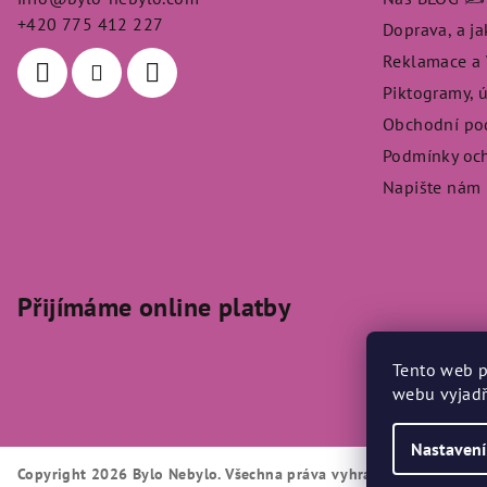
t
+420 775 412 227
Doprava, a j
Reklamace a V
í
Piktogramy, 
Obchodní po
Podmínky och
Napište nám
Přijímáme online platby
Tento web p
webu vyjadř
Nastavení
Copyright 2026
Bylo Nebylo
. Všechna práva vyhrazena.