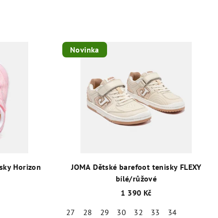
Novinka
sky Horizon
JOMA Dětské barefoot tenisky FLEXY
bílé/růžové
1 390 Kč
27
28
29
30
32
33
34