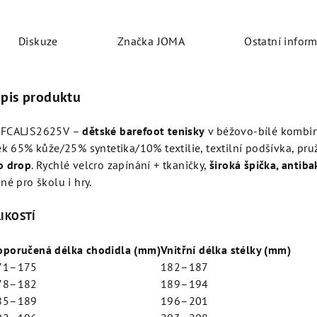
Diskuze
Značka
JOMA
Ostatní infor
opis produktu
BFCALJS2625V –
dětské barefoot tenisky
v béžovo-bílé kombin
ek 65% kůže/25% syntetika/10% textilie, textilní podšívka, p
o drop
. Rychlé velcro zapínání + tkaničky,
široká špička, antiba
né pro školu i hry.
IKOSTÍ
oporučená délka chodidla (mm)
Vnitřní délka stélky (mm)
71–175
182–187
78–182
189–194
85–189
196–201