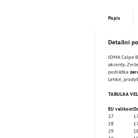
Popis
Detailní p
JOMA Calpe 
akcenty. Zvrš
podrážka
zer
Lehké, prodyš
TABULKA VEL
EU velikost
D
27
1
28
1
29
1