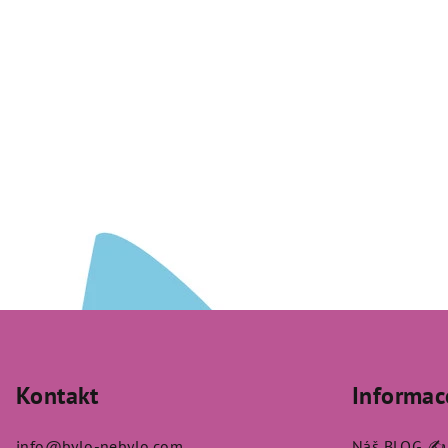
Z
á
Kontakt
Informac
p
a
info
@
bylo-nebylo.com
Náš BLOG ✍️