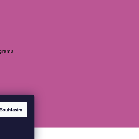
agramu
Souhlasím