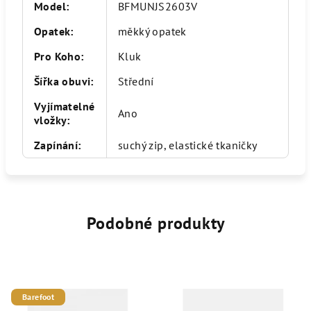
Model
:
BFMUNJS2603V
Opatek
:
měkký opatek
Pro Koho
:
Kluk
Šířka obuvi
:
Střední
Vyjímatelné
Ano
vložky
:
Zapínání
:
suchý zip, elastické tkaničky
Podobné produkty
Barefoot