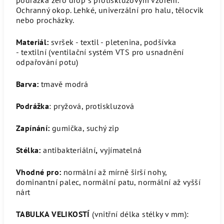
Ochranný okop. Lehké, univerzální pro halu, tělocvik
nebo procházky.
Materiál:
svršek - textil - pletenina, podšívka
-
textilní (
ventilační systém VTS pro usnadnění
odpařování potu)
Barva:
tmavě modrá
Podrážka
: pryžová, protiskluzová
Zapínání:
gumička, suchý zip
Stélka:
antibakteriální
,
vyjímatelná
Vhodné pro:
normální až mírně širší nohy,
dominantní palec, normální patu, normální až vyšší
nárt
TABULKA VELIKOSTÍ
(vnitřní délka stélky v mm)
: