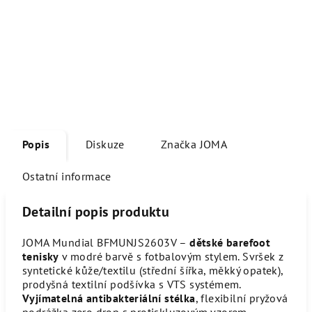
Popis
Diskuze
Značka
JOMA
Ostatní informace
Detailní popis produktu
JOMA Mundial BFMUNJS2603V –
dětské barefoot
tenisky
v modré barvě s fotbalovým stylem. Svršek z
syntetické kůže/textilu (střední šířka, měkký opatek),
prodyšná textilní podšívka s VTS systémem.
Vyjímatelná antibakteriální stélka
, flexibilní pryžová
podrážka zero drop s protiskluzovým vzorem.