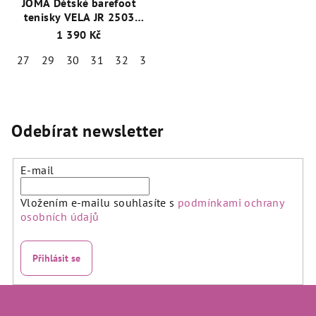
JOMA Dětské barefoot
tenisky VELA JR 2503
bílé/modré
1 390 Kč
27
29
30
31
32
33
34
35
Odebírat newsletter
E-mail
Vložením e-mailu souhlasíte s
podmínkami ochrany
osobních údajů
Přihlásit se
Z
á