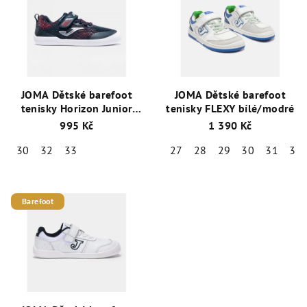
JOMA Dětské barefoot
JOMA Dětské barefoot
tenisky Horizon Junior
tenisky FLEXY bílé/modré
modré
995 Kč
1 390 Kč
30
32
33
27
28
29
30
31
32
Barefoot