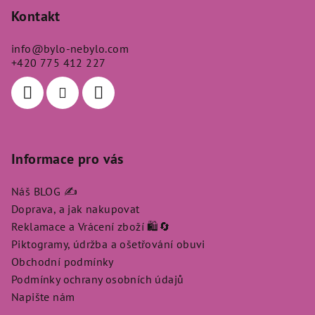
p
Kontakt
a
info
@
bylo-nebylo.com
t
+420 775 412 227
í
Informace pro vás
Náš BLOG ✍️
Doprava, a jak nakupovat
Reklamace a Vrácení zboží 🛍️🔄
Piktogramy, údržba a ošetřování obuvi
Obchodní podmínky
Podmínky ochrany osobních údajů
Napište nám