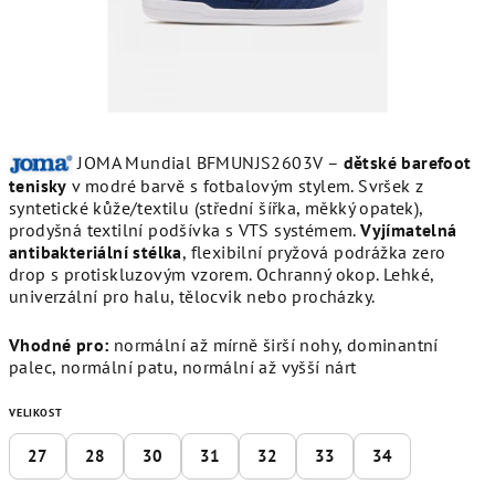
JOMA Mundial BFMUNJS2603V –
dětské barefoot
tenisky
v modré barvě s fotbalovým stylem. Svršek z
syntetické kůže/textilu (střední šířka, měkký opatek),
prodyšná textilní podšívka s VTS systémem.
Vyjímatelná
antibakteriální stélka
, flexibilní pryžová podrážka zero
drop s protiskluzovým vzorem. Ochranný okop. Lehké,
univerzální pro halu, tělocvik nebo procházky.
Vhodné pro:
normální až mírně širší nohy, dominantní
palec, normální patu, normální až vyšší nárt
VELIKOST
27
28
30
31
32
33
34