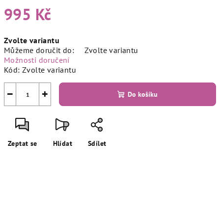
995 Kč
Měrná
Zvolte variantu
cena:
Můžeme doručit do:
Zvolte variantu
Možnosti doručení
Kód:
Zvolte variantu
−
+
Do košíku
Zeptat se
Hlídat
Sdílet