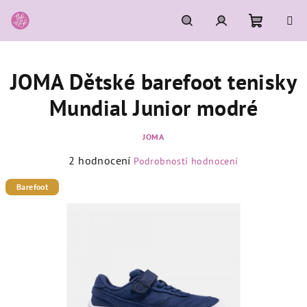
Přejít
na
obsah
Nákupní
Hledat
Přihlášení
JOMA Dětské barefoot tenisky
košík
Mundial Junior modré
JOMA
Průměrné
2 hodnocení
Podrobnosti hodnocení
hodnocení
produktu
Barefoot
je
5,0
z
5
hvězdiček.