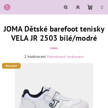
Přejít
na
obsah
Nákupní
Hledat
Přihlášení
JOMA Dětské barefoot tenisky
košík
VELA JR 2503 bílé/modré
JOMA
Průměrné
2 hodnocení
Podrobnosti hodnocení
hodnocení
produktu
Barefoot
je
5,0
z
5
hvězdiček.