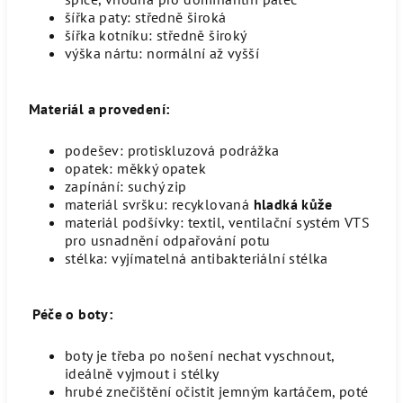
šířka paty
: středně široká
šířka kotníku
: středně široký
výška nártu
: normální až vyšší
Materiál a provedení:
podešev
: protiskluzová podrážka
opatek
: měkký opatek
zapínání
: suchý zip
materiál svršku:
recyklovaná
hladká
kůže
materiál podšívky
: textil,
ventilační systém VTS
pro usnadnění odpařování potu
stélka
: vyjímatelná antibakteriální stélka
Péče o boty:
boty je třeba po nošení nechat vyschnout,
ideálně vyjmout i stélky
hrubé znečištění očistit jemným kartáčem, poté