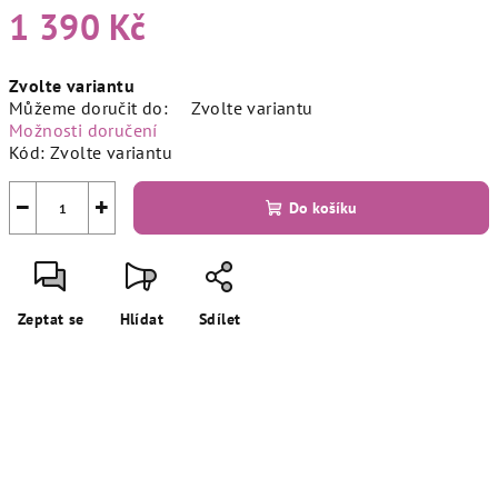
1 390 Kč
Měrná
Zvolte variantu
cena:
Můžeme doručit do:
Zvolte variantu
Možnosti doručení
Kód:
Zvolte variantu
−
+
Do košíku
Zeptat se
Hlídat
Sdílet