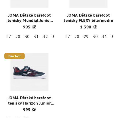
JOMA Dětské barefoot
JOMA Dětské barefoot
tenisky Mundial Junior
tenisky FLEXY bílé/modré
modré
995 Kč
1 390 Kč
27
28
30
31
32
33
34
27
28
29
30
31
32
Barefoot
JOMA Dětské barefoot
tenisky Horizon Junior
modré
995 Kč