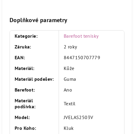
Doplňkové parametry
Kategorie
:
Barefoot tenisky
Záruka
:
2 roky
EAN
:
8447150707779
Materiál
:
Kůže
Materiál podešev
:
Guma
Barefoot
:
Ano
Materiál
Textil
podšívka
:
Model
:
JVELAS2503V
Pro Koho
:
Kluk