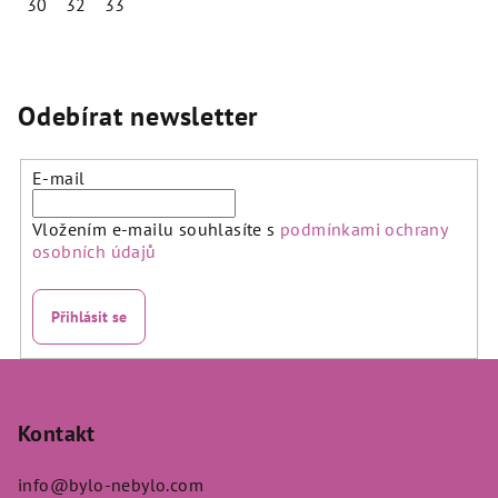
30
32
33
Odebírat newsletter
E-mail
Vložením e-mailu souhlasíte s
podmínkami ochrany
osobních údajů
Přihlásit se
Z
á
p
Kontakt
a
info
@
bylo-nebylo.com
t