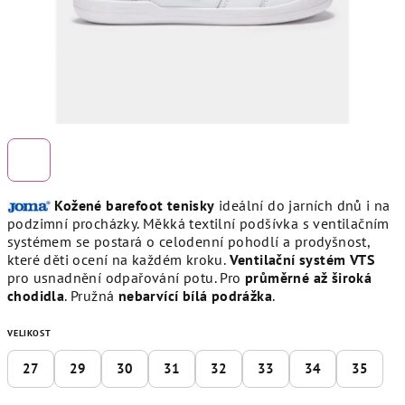
Kožené barefoot tenisky
ideální do jarních dnů i na
podzimní procházky. Měkká textilní podšívka s ventilačním
systémem se postará o celodenní pohodlí a prodyšnost,
které děti ocení na každém kroku.
V
entilační systém VTS
pro usnadnění odpařování potu. Pro
průměrné až široká
chodidla
. P
ružná
nebarvící bílá
podrážka
.
VELIKOST
27
29
30
31
32
33
34
35