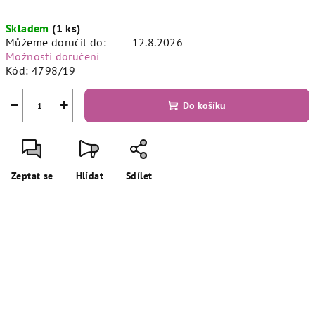
Měrná
Skladem
(1 ks)
cena:
Můžeme doručit do:
12.8.2026
Možnosti doručení
Kód:
4798/19
−
+
Do košíku
Zeptat se
Hlídat
Sdílet