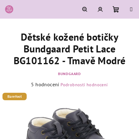
Přejít
na
obsah
Nákupní
Hledat
Přihlášení
Dětské kožené botičky
košík
Bundgaard Petit Lace
BG101162 - Tmavě Modré
BUNDGAARD
Průměrné
5 hodnocení
Podrobnosti hodnocení
hodnocení
produktu
Barefoot
je
5,0
z
5
hvězdiček.