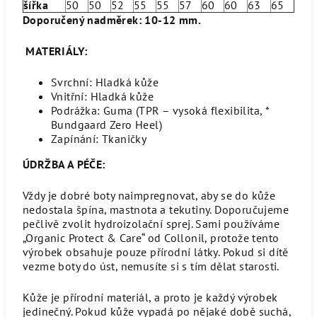
šířka
50
50
52
55
55
57
60
60
63
65
Doporučený nadměrek: 10-12 mm.
MATERIÁLY:
Svrchní: Hladká kůže
Vnitřní: Hladká kůže
Podrážka: Guma (TPR – vysoká flexibilita, *
Bundgaard Zero Heel)
Zapínání: Tkaničky
ÚDRŽBA A PÉČE:
Vždy je dobré boty naimpregnovat, aby se do kůže
nedostala špína, mastnota a tekutiny. Doporučujeme
pečlivě zvolit hydroizolační sprej. Sami používáme
„Organic Protect & Care“ od Collonil, protože tento
výrobek obsahuje pouze přírodní látky. Pokud si dítě
vezme boty do úst, nemusíte si s tím dělat starosti.
Kůže je přírodní materiál, a proto je každý výrobek
jedinečný. Pokud kůže vypadá po nějaké době suchá,