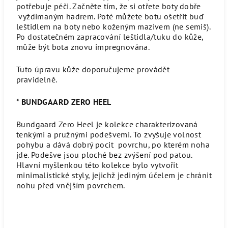
potřebuje péči. Začněte tím, že si otřete boty dobře
vyždímaným hadrem. Poté můžete botu ošetřit buď
leštidlem na boty nebo koženým mazivem (ne semiš).
Po dostatečném zapracování leštidla/tuku do kůže,
může být bota znovu impregnována.
Tuto úpravu kůže doporučujeme provádět
pravidelně.
* BUNDGAARD ZERO HEEL
Bundgaard Zero Heel je kolekce charakterizovaná
tenkými a pružnými podešvemi.
To zvyšuje volnost
pohybu a dává dobrý pocit povrchu, po kterém noha
jde.
Podešve jsou ploché bez zvýšení pod patou.
Hlavní myšlenkou této kolekce bylo vytvořit
minimalistické styly, jejichž jediným účelem je chránit
nohu před vnějším povrchem.