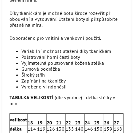
Díky tkaničkám je možné botu široce rozevřít při
obouvání a vyzouvání. Utažení boty si přizpůsobíte
přesně na míru.
Doporučeno pro vnitřní a venkovní použití.
Variabilní možnost utažení díky tkaničkám
Polstrování horní části boty
Vyjímatelná polstrovaná kožená stélka
Gumová podrážka
Široký střih
Zapínání na tkaničky
Vyrobeno v Indonésii
TABULKA VELIKOSTÍ
(dle výrobce) - délka stélky v
mm
velikost
18
19
20
21
22
23
24
25
26
27
délka
114
119
126
130
135
140
146
150
159
168