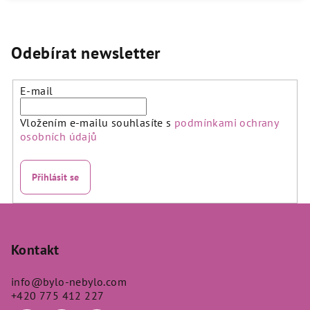
Odebírat newsletter
E-mail
Vložením e-mailu souhlasíte s
podmínkami ochrany
osobních údajů
Přihlásit se
Z
á
p
Kontakt
a
info
@
bylo-nebylo.com
t
+420 775 412 227
í