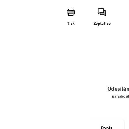
Tisk
Zeptat se
Odesílá
na jakou
Popis