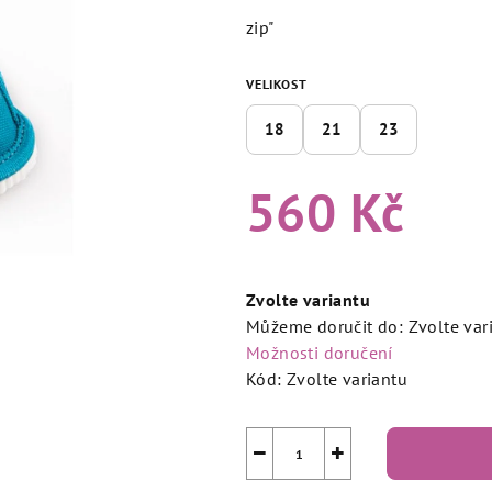
4,7
zip"
z
5
VELIKOST
hvězdiček.
18
21
23
560 Kč
Měrná
cena:
Zvolte variantu
Můžeme doručit do:
Zvolte var
Možnosti doručení
Kód:
Zvolte variantu
−
+