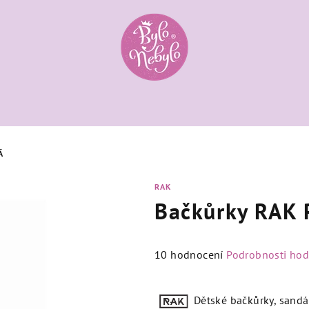
Á
RAK
Bačkůrky RAK 
Průměrné
10 hodnocení
Podrobnosti ho
hodnocení
produktu
Dětské bačkůrky, sandál
je