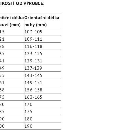
IKOSTÍ OD VÝROBCE:
nitřní délka
Orientační délka
buvi (mm)
nohy (mm)
15
103-105
21
109-111
28
116-118
35
123-125
41
129-131
49
137-139
55
143-145
61
149-151
68
156-158
75
163-165
80
170
85
175
90
180
00
190