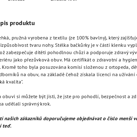
opis produktu
ehká, pružná vyrobena z textilu (ze 100% bavlny), který zajišťu
izpůsobivost tvaru nohy. Stélka bačkůrky je v části klenku v
ož zabezpečuje dítěti pohodlnou chůzi a podporuje zdravý výv
eriéru jako přezůvková obuv. Má certifikát o zdravotní a hygie
. Kromě toho byla posuzována komisí složenou z ortopeda, dě
dborníků na obuv, na základě čehož získala licenci na užíván
ká kvalita".
o obuvi si můžete být jisti, že jste pro pohodlí, bezpečnost a z
a udělali správný krok.
tí našich zákazníků doporučujeme objednávat o číslo menší ve
í teď.