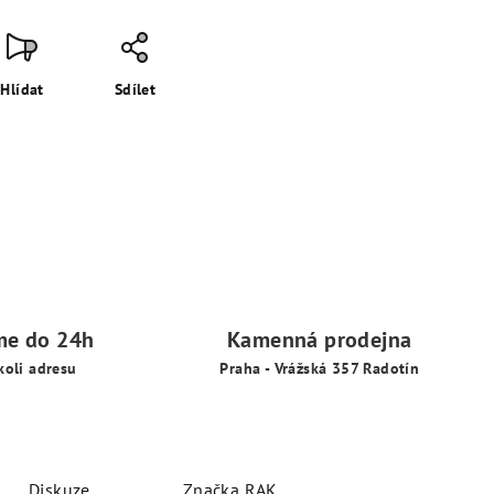
Hlídat
Sdílet
me do 24h
Kamenná prodejna
koli adresu
Praha - Vrážská 357 Radotín
Diskuze
Značka
RAK