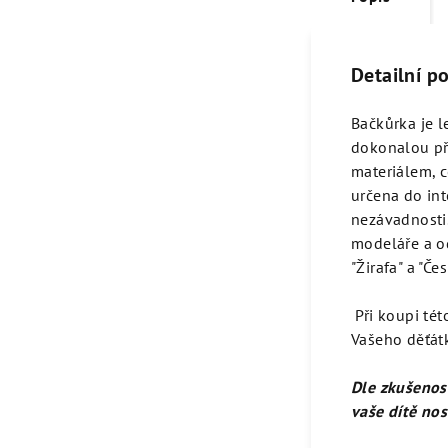
Detailní p
Bačkůrka je l
dokonalou př
materiálem, c
určena do int
nezávadnosti
modeláře a o
"Žirafa" a "Čes
Při koupi tét
Vašeho děťátk
Dle zkušenos
vaše dítě nos