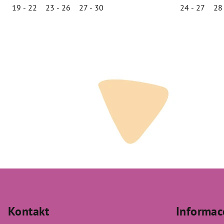
19 - 22
23 - 26
27 - 30
24 - 27
28
Z
á
Kontakt
Informac
p