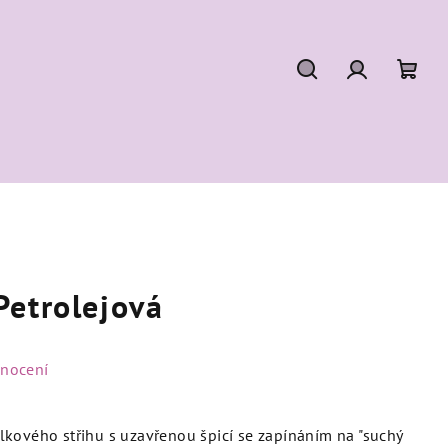
Hledat
Přihlášení
Náku
koší
Petrolejová
dnocení
kového střihu s uzavřenou špicí se zapínáním na "suchý