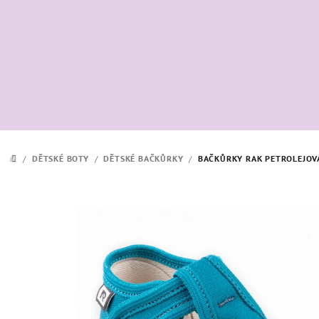
Přejít
na
obsah
/
DĚTSKÉ BOTY
/
DĚTSKÉ BAČKŮRKY
/
BAČKŮRKY RAK PETROLEJOV
DOMŮ