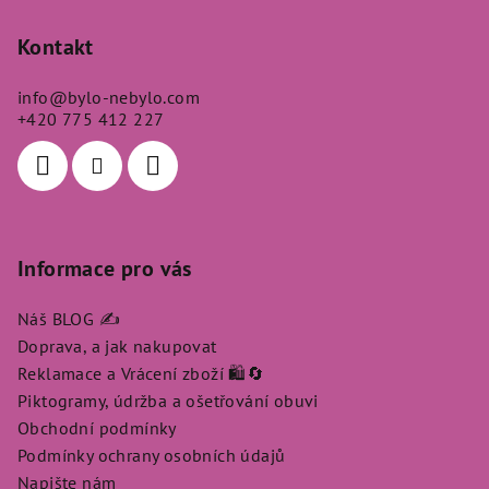
á
p
Kontakt
a
info
@
bylo-nebylo.com
t
+420 775 412 227
í
Informace pro vás
Náš BLOG ✍️
Doprava, a jak nakupovat
Reklamace a Vrácení zboží 🛍️🔄
Piktogramy, údržba a ošetřování obuvi
Obchodní podmínky
Podmínky ochrany osobních údajů
Napište nám