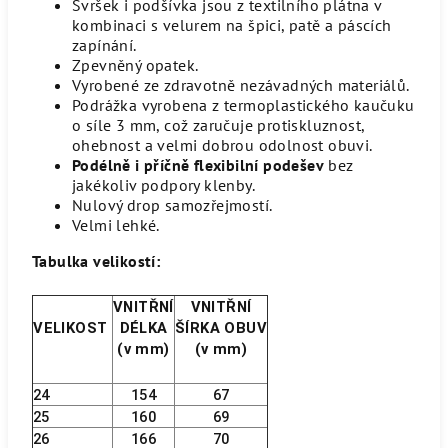
Svršek i podšívka jsou z textilního plátna v
kombinaci s velurem na špici, patě a páscích
zapínání.
Zpevněný opatek.
Vyrobené ze zdravotně nezávadných materiálů.
Podrážka vyrobena z termoplastického kaučuku
o síle 3 mm, což zaručuje protiskluznost,
ohebnost a velmi dobrou odolnost obuvi.
Podélně i příčně flexibilní podešev
bez
jakékoliv podpory klenby.
Nulový drop samozřejmostí.
Velmi lehké.
Tabulka velikostí:
VNITŘNÍ
VNITŘNÍ
VELIKOST
DÉLKA
ŠÍRKA OBUV
(v mm)
(v mm)
24
154
67
25
160
69
26
166
70