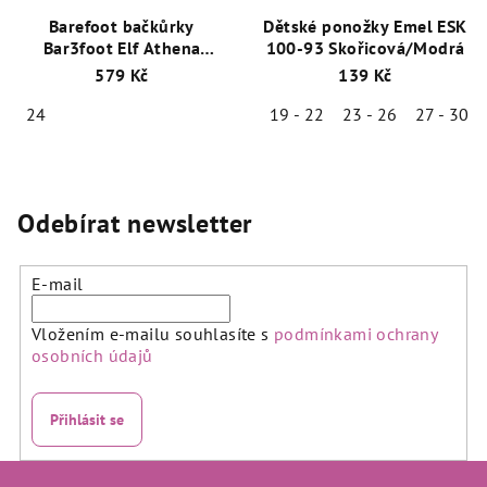
Barefoot bačkůrky
Dětské ponožky Emel ESK
Bar3foot Elf Athena
100-93 Skořicová/Modrá
3BE2/2 - Růžová
579 Kč
139 Kč
24
19 - 22
23 - 26
27 - 30
Odebírat newsletter
E-mail
Vložením e-mailu souhlasíte s
podmínkami ochrany
osobních údajů
Přihlásit se
Z