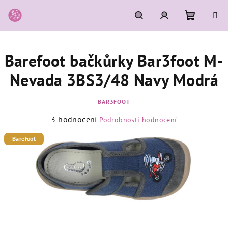
Přejít
na
obsah
Nákupní
Hledat
Přihlášení
Barefoot bačkůrky Bar3foot M-
košík
Nevada 3BS3/48 Navy Modrá
BAR3FOOT
Průměrné
3 hodnocení
Podrobnosti hodnocení
hodnocení
produktu
Barefoot
je
4,7
z
5
hvězdiček.