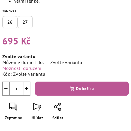
Velmi lehké.
VELIKOST
26
27
695 Kč
Měrná
Zvolte variantu
cena:
Můžeme doručit do:
Zvolte variantu
Možnosti doručení
Kód:
Zvolte variantu
−
+
Do košíku
Zeptat se
Hlídat
Sdílet