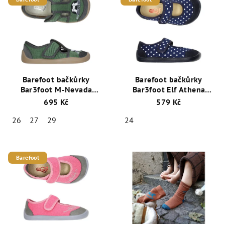
Barefoot bačkůrky
Barefoot bačkůrky
Bar3foot M-Nevada
Bar3foot Elf Athena
3BS3/34 Zelená
3BE2/5 - puntík
695 Kč
579 Kč
26
27
29
24
Barefoot