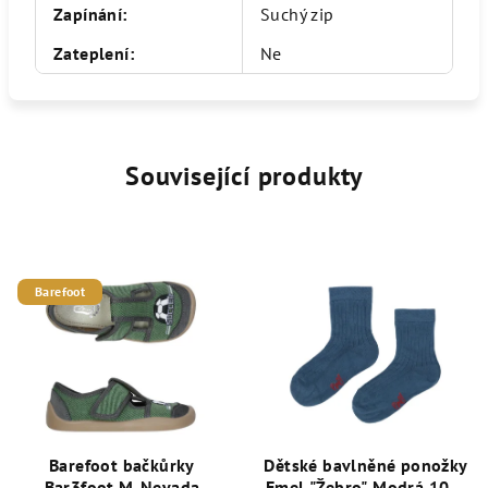
Zapínání
:
Suchý zip
Zateplení
:
Ne
Související produkty
Barefoot
Barefoot bačkůrky
Dětské bavlněné ponožky
Bar3foot M-Nevada
Emel "Žebro" Modrá 100-