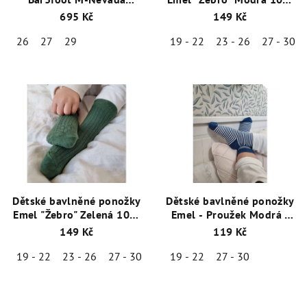
3BS3/34 Zelená
24
695 Kč
149 Kč
26
27
29
19 - 22
23 - 26
27 - 30
Dětské bavlněné ponožky
Dětské bavlněné ponožky
Emel "Žebro" Zelená 100-
Emel - Proužek Modrá -
28
100-61
149 Kč
119 Kč
19 - 22
23 - 26
27 - 30
19 - 22
27 - 30