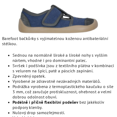
Barefoot bačkůrky s vyjímatelnou koženou antibateriální
stélkou.
Sednou na normálně široké a široké nohy s vyšším
nártem, vhodné i pro dominantní palec.
Svršek i podšívka jsou z textilního plátna v kombinaci
s velurem na špici, patě a páscích zapínání.
Zpevněný opatek.
Vyrobené ze zdravotně nezávadných materiálů.
Podrážka vyrobena z termoplastického kaučuku o síle
3 mm, což zaručuje protiskluznost, ohebnost a velmi
dobrou odolnost obuvi.
Podélně i příčně flexibilní podešev
bez jakékoliv
podpory klenby.
Nulový drop samozřejmostí.