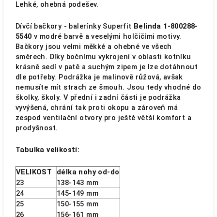
Lehké, ohebná podešev.
Dívčí bačkory - balerínky Superfit
Belinda 1-800288-
5540
v modré barvě a veselými holčičími motivy.
Bačkory jsou velmi měkké a ohebné ve všech
směrech. Díky bočnímu vykrojení v oblasti kotníku
krásně sedí v patě a suchým zipem je lze dotáhnout
dle potřeby. Podrážka je malinově růžová, avšak
nemusíte mít strach ze šmouh. Jsou tedy vhodné do
školky, školy. V přední i zadní části je podrážka
vyvýšená, chrání tak proti okopu a zároveň má
zespod ventilační otvory pro ještě větší komfort a
prodyšnost.
Tabulka velikostí:
VELIKOST
délka nohy od-do
23
138-143 mm
24
145-149 mm
25
150-155 mm
26
156-161 mm