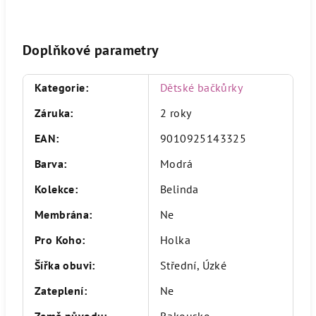
Doplňkové parametry
Kategorie
:
Dětské bačkůrky
Záruka
:
2 roky
EAN
:
9010925143325
Barva
:
Modrá
Kolekce
:
Belinda
Membrána
:
Ne
Pro Koho
:
Holka
Šířka obuvi
:
Střední, Úzké
Zateplení
:
Ne
Země původu
:
Rakousko