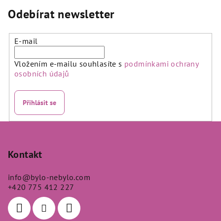
Odebírat newsletter
E-mail
Vložením e-mailu souhlasíte s
podmínkami ochrany
osobních údajů
Přihlásit se
Z
á
p
Kontakt
a
info
@
bylo-nebylo.com
t
+420 775 412 227
í