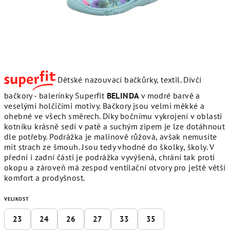
Dětské nazouvací bačkůrky, textil. Dívčí
bačkory - balerínky Superfit
BELINDA
v modré barvě a
veselými holčičími motivy. Bačkory jsou velmi měkké a
ohebné ve všech směrech. Díky bočnímu vykrojení v oblasti
kotníku krásně sedí v patě a suchým zipem je lze dotáhnout
dle potřeby. Podrážka je malinově růžová, avšak nemusíte
mít strach ze šmouh. Jsou tedy vhodné do školky, školy. V
přední i zadní části je podrážka vyvýšená, chrání tak proti
okopu a zároveň má zespod ventilační otvory pro ještě větší
komfort a prodyšnost.
VELIKOST
23
24
26
27
33
35