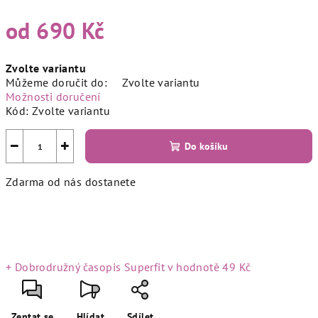
od
690 Kč
Měrná
Zvolte variantu
cena:
Můžeme doručit do:
Zvolte variantu
Možnosti doručení
Kód:
Zvolte variantu
−
+
Do košíku
Zdarma od nás dostanete
+ Dobrodružný časopis Superfit
v hodnotě 49 Kč
Zeptat se
Hlídat
Sdílet