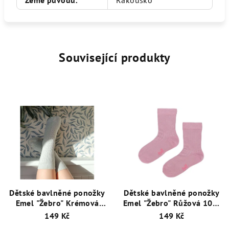
Související produkty
Dětské bavlněné ponožky
Dětské bavlněné ponožky
Emel "Žebro" Krémová
Emel "Žebro" Růžová 100-
100-31
33
149 Kč
149 Kč