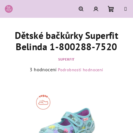
Přejít
na
obsah
Nákupní
Hledat
Přihlášení
Dětské bačkůrky Superfit
košík
Belinda 1-800288-7520
SUPERFIT
Průměrné
3 hodnocení
Podrobnosti hodnocení
hodnocení
produktu
je
5,0
z
5
hvězdiček.