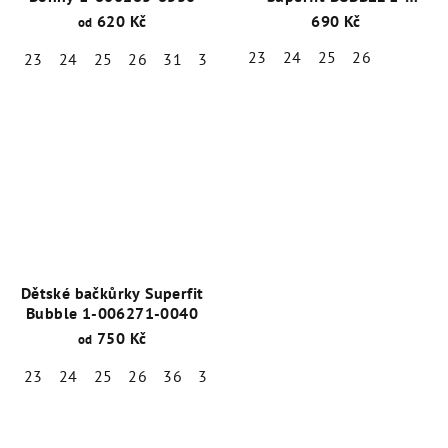
006272-8030 Tmavě
620 Kč
690 Kč
od
modrá
23
24
25
26
23
24
25
26
31
32
33
34
35
36
Dětské bačkůrky Superfit
Bubble 1-006271-0040
750 Kč
od
23
24
25
26
36
37
38