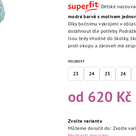
produktu
Dětské nazouvací 
je
5,0
modré barvě s motivem jedno
z
Díky bočnímu vykrojení v oblas
5
dotáhnout dle potřeby. Podráž
hvězdiček.
Jsou tedy vhodné do školky, ško
proti okopu a zároveň má zespo
VELIKOST
23
24
25
26
od
620 Kč
Měrná
cena:
Zvolte variantu
Můžeme doručit do:
Zvolte var
Možnosti doručení