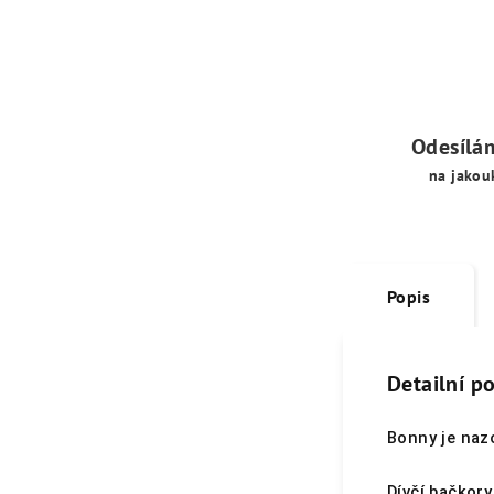
Odesílá
na jakou
Popis
Detailní p
Bonny je nazo
Dívčí bačkory