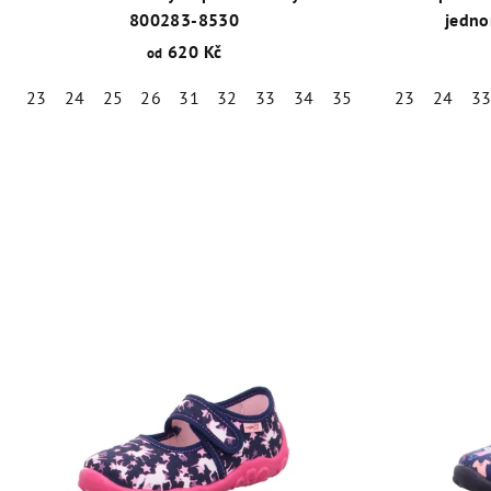
800283-8530
jedno
620 Kč
od
23
24
25
26
31
32
33
34
35
36
23
24
3