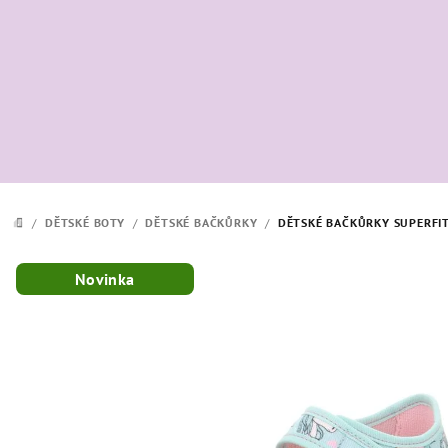
Přejít
na
obsah
/
DĚTSKÉ BOTY
/
DĚTSKÉ BAČKŮRKY
/
DĚTSKÉ BAČKŮRKY SUPERFI
DOMŮ
Novinka