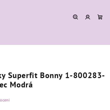
Hledat
Přihlášení
Náku
koší
ky Superfit Bonny 1-800283-
ec Modrá
ocení