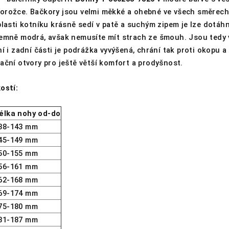
orožce. Bačkory jsou velmi měkké a ohebné ve všech směrech
blasti kotníku krásně sedí v patě a suchým zipem je lze dotáh
jemně modrá, avšak nemusíte mít strach ze šmouh. Jsou tedy 
ní i zadní části je podrážka vyvýšená, chrání tak proti okopu 
ační otvory pro ještě větší komfort a prodyšnost.
ostí:
élka nohy od-do
38-143 mm
45-149 mm
50-155 mm
56-161 mm
62-168 mm
69-174 mm
75-180 mm
81-187 mm