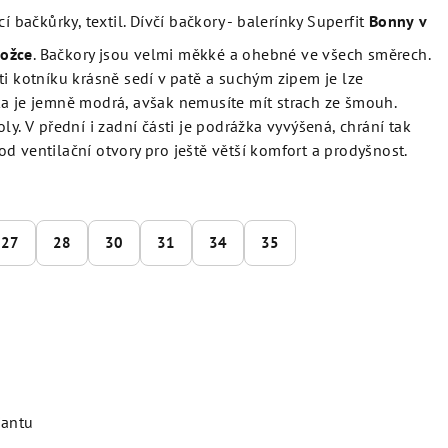
bačkůrky, textil. Dívčí bačkory - balerínky Superfit
Bonny
v
rožce
. Bačkory jsou velmi měkké a ohebné ve všech směrech.
ti kotníku krásně sedí v patě a suchým zipem je lze
ka je jemně modrá, avšak nemusíte mít strach ze šmouh.
ly. V přední i zadní části je podrážka vyvýšená, chrání tak
d ventilační otvory pro ještě větší komfort a prodyšnost.
27
28
30
31
34
35
iantu