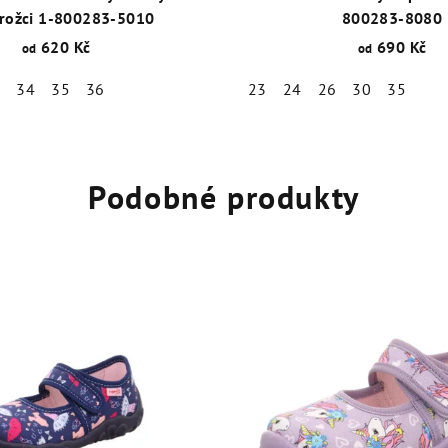
rožci 1-800283-5010
800283-8080
620 Kč
690 Kč
od
od
3
34
35
36
23
24
26
30
35
Podobné produkty