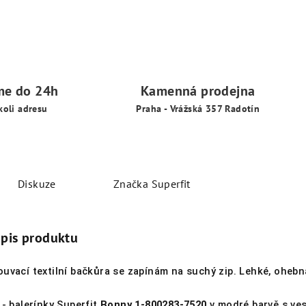
me do 24h
Kamenná prodejna
koli adresu
Praha - Vrážská 357 Radotín
Diskuze
Značka
Superfit
opis produktu
uvací textilní bačkůra se zapínám na suchý zip.
Lehké, ohebn
 - balerínky Superfit
Bonny 1-800283-7520
v modré barvě s ve