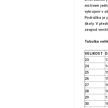
motivem jedn
vykrojení v o
Podrážka je 
školy. V před
zespod ventil
Tabulka velik
VELIKOST
D
23
1
24
1
25
1
26
1
27
1
28
1
29
1
30
1