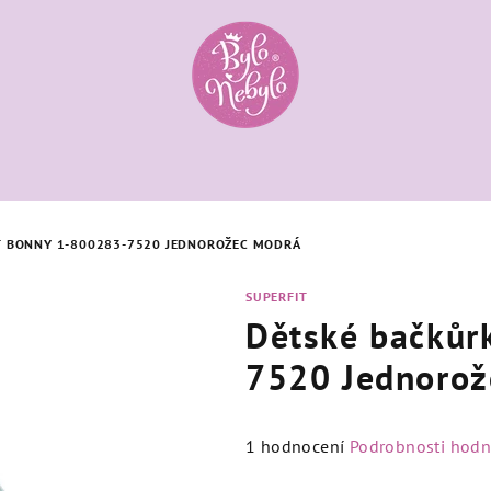
T BONNY 1-800283-7520 JEDNOROŽEC MODRÁ
SUPERFIT
Dětské bačkůr
7520 Jednorož
Průměrné
1 hodnocení
Podrobnosti hodn
hodnocení