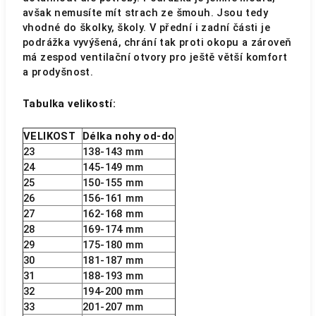
avšak nemusíte mít strach ze šmouh. Jsou tedy
vhodné do školky, školy. V přední i zadní části je
podrážka vyvýšená, chrání tak proti okopu a zároveň
má zespod ventilační otvory pro ještě větší komfort
a prodyšnost.
Tabulka velikostí:
VELIKOST
Délka nohy od-do
23
138-143 mm
24
145-149 mm
25
150-155 mm
26
156-161 mm
27
162-168 mm
28
169-174 mm
29
175-180 mm
30
181-187 mm
31
188-193 mm
32
194-200 mm
33
201-207 mm