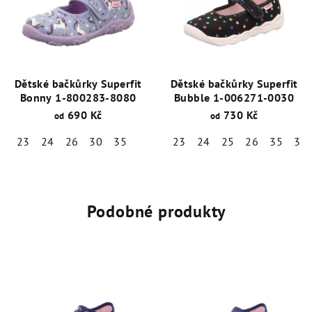
Dětské bačkůrky Superfit
Dětské bačkůrky Superfit
Bonny 1-800283-8080
Bubble 1-006271-0030
690 Kč
730 Kč
od
od
23
24
26
30
35
23
24
25
26
35
37
Podobné produkty