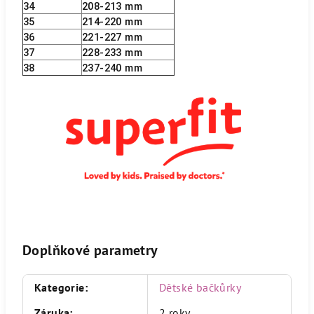
34
208-213 mm
35
214-220 mm
36
221-227 mm
37
228-233 mm
38
237-240 mm
Doplňkové parametry
Kategorie
:
Dětské bačkůrky
Záruka
:
2 roky