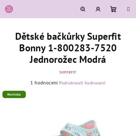
Přejít
na
obsah
Nákupní
Hledat
Přihlášení
Dětské bačkůrky Superfit
košík
Bonny 1-800283-7520
Jednorožec Modrá
SUPERFIT
Průměrné
1 hodnocení
Podrobnosti hodnocení
hodnocení
produktu
Novinka
je
5,0
z
5
hvězdiček.