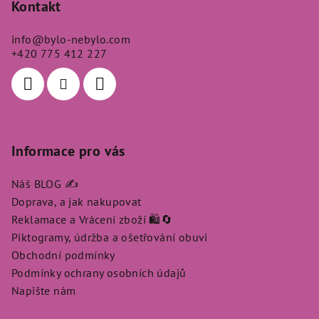
p
Kontakt
a
info
@
bylo-nebylo.com
t
+420 775 412 227
í
Informace pro vás
Náš BLOG ✍️
Doprava, a jak nakupovat
Reklamace a Vrácení zboží 🛍️🔄
Piktogramy, údržba a ošetřování obuvi
Obchodní podmínky
Podmínky ochrany osobních údajů
Napište nám