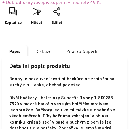
+ Dobrodružný časopis Superfit
v hodnotě 49 Kč
Zeptat se
Hlídat
Sdílet
Popis
Diskuze
Značka
Superfit
Detailní popis produktu
Bonny je nazouvací textilní bačkůra se zapínám na
suchý zip.
Lehké, ohebná podešev.
Dívčí bačkory - balerínky Superfit
Bonny 1-800283-
7520
v modré barvě s veselým holčičím motivem
jednorožce. Bačkory jsou velmi měkké a ohebné ve
všech směrech. Díky bočnímu vykrojení v oblasti
kotníku krásně sedí v patě a suchým zipem je lze
dotáhnout dle potřeby. Podrážka je jemně modrá,