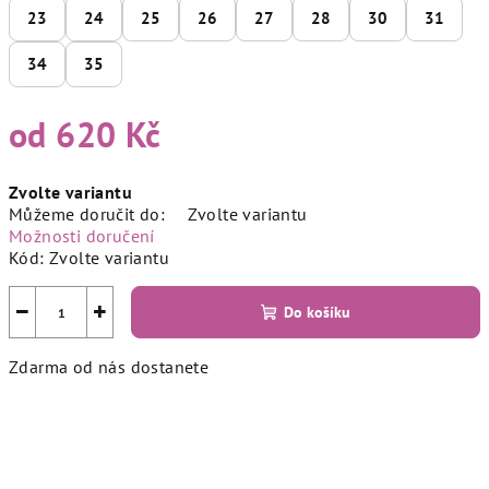
23
24
25
26
27
28
30
31
34
35
od
620 Kč
Měrná
Zvolte variantu
cena:
Můžeme doručit do:
Zvolte variantu
Možnosti doručení
Kód:
Zvolte variantu
−
+
Do košíku
Zdarma od nás dostanete