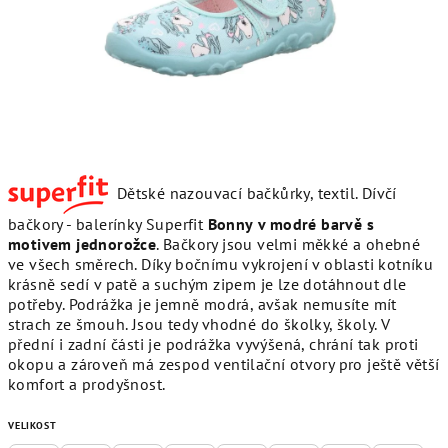
Dětské nazouvací bačkůrky, textil. Dívčí
bačkory - balerínky Superfit
Bonny
v modré barvě s
motivem jednorožce
. Bačkory jsou velmi měkké a ohebné
ve všech směrech. Díky bočnímu vykrojení v oblasti kotníku
krásně sedí v patě a suchým zipem je lze dotáhnout dle
potřeby. Podrážka je jemně modrá, avšak nemusíte mít
strach ze šmouh. Jsou tedy vhodné do školky, školy. V
přední i zadní části je podrážka vyvýšená, chrání tak proti
okopu a zároveň má zespod ventilační otvory pro ještě větší
komfort a prodyšnost.
VELIKOST