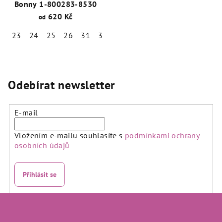
Bonny 1-800283-8530
620 Kč
od
23
24
25
26
31
32
33
34
35
36
Odebírat newsletter
E-mail
Vložením e-mailu souhlasíte s
podmínkami ochrany
osobních údajů
Přihlásit se
Z
á