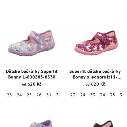
Dětské bačkůrky Superfit
Superfit dětské bačkůrky
Bonny 1-800283-8530
Bonny s jednorožci 1-
800283-5010
620 Kč
620 Kč
od
od
23
24
25
26
31
32
33
23
34
24
35
33
36
34
35
36