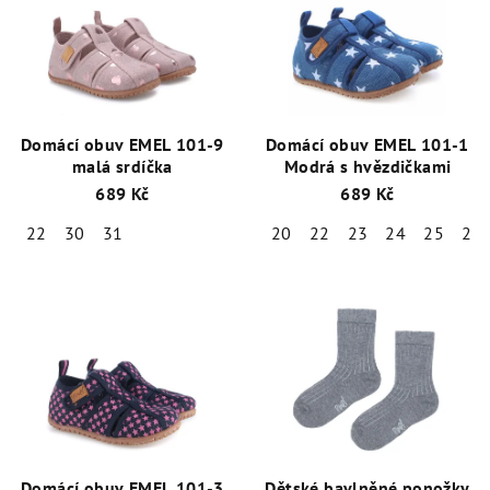
Domácí obuv EMEL 101-9
Domácí obuv EMEL 101-1
malá srdíčka
Modrá s hvězdičkami
689 Kč
689 Kč
22
30
31
20
22
23
24
25
26
Domácí obuv EMEL 101-3
Dětské bavlněné ponožky