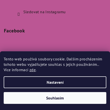
Sledovat na Instagramu
Facebook
Tento web používá soubory cookie. Dalším procházením
Přijímáme online platby
tohoto webu vyjadřujete souhlas s jejich používáním..
Více informací
zde
.
Nastavení
Copyright 2026
Bylo Nebylo
. Všechna práva vyhrazena.
Souhlasím
Vytvořil Shoptet