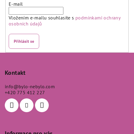
E-mail
Vložením e-mailu souhlasíte s
podmínkami ochrany
osobních údajů
Přihlásit se
Z
á
p
Kontakt
a
info
@
bylo-nebylo.com
t
+420 775 412 227
í
Informace pro vás