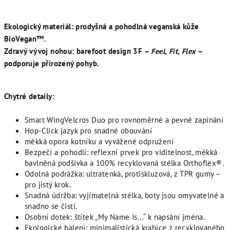
Ekologický materiál:
prodyšná a pohodlná veganská kůže
BioVegan™.
Zdravý vývoj nohou:
barefoot design 3F –
Feel, Fit, Flex
–
podporuje přirozený pohyb.
Chytré detaily:
Smart WingVelcros Duo pro rovnoměrné a pevné zapínání
Hop-Click jazyk pro snadné obouvání
měkká opora kotníku a vyvážené odpružení
Bezpečí a pohodlí: reflexní prvek pro viditelnost, měkká
bavlněná podšívka a 100% recyklovaná stélka Orthoflex®.
Odolná podrážka: ultratenká, protiskluzová, z TPR gumy –
pro jistý krok.
Snadná údržba: vyjímatelná stélka, boty jsou omyvatelné a
snadno se čistí.
Osobní dotek: štítek „My Name Is...“ k napsání jména.
Ekologické balení: minimalistická krabice z recyklovaného