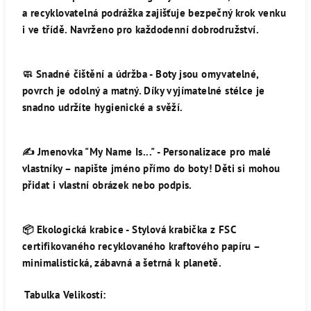
a recyklovatelná podrážka zajišťuje bezpečný krok venku
i ve třídě. Navrženo pro každodenní dobrodružství.
🧼
Snadné čištění a údržba -
Boty jsou omyvatelné,
povrch je odolný a matný. Díky vyjímatelné stélce je
snadno udržíte hygienické a svěží.
✍️
Jmenovka "My Name Is..." -
Personalizace pro malé
vlastníky – napište jméno přímo do boty! Děti si mohou
přidat i vlastní obrázek nebo podpis.
📦
Ekologická krabice -
Stylová krabička z FSC
certifikovaného recyklovaného kraftového papíru –
minimalistická, zábavná a šetrná k planetě.
Tabulka Velikostí: