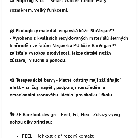
👟
Hopfrög Kids – Smart Walker Junior.
Malý
rozměrem, velký funkcemi.
🌿
Ekologický materiál: veganská kůže BioVegan™
-
Vyrobeno z kvalitních recyklovaných materiálů šetrných
k přírodě i zvířatům. Veganská PU kůže BioVegan™
zajišťuje vysokou prodyšnost, takže dětské nožky
zůstávají v suchu a pohodlí.
🎨
Terapeutické barvy -
Matné odstíny mají zklidňující
efekt – snižují napětí, podporují soustředění a
emocionální rovnováhu. Ideální pro školku i školu.
👣
3F Barefoot design – Feel, Fit, Flex -
Zdravý vývoj
nohou díky principu:
FEEL
– lehkost a přirozený kontakt