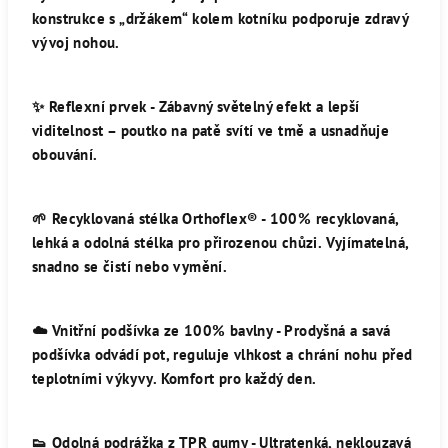
konstrukce s „držákem“ kolem kotníku podporuje zdravý
vývoj nohou.
✨
Reflexní prvek -
Zábavný světelný efekt a lepší
viditelnost – poutko na patě svítí ve tmě a usnadňuje
obouvání.
🌱
Recyklovaná stélka Orthoflex® -
100% recyklovaná,
lehká a odolná stélka pro přirozenou chůzi. Vyjímatelná,
snadno se čistí nebo vymění.
☁️
Vnitřní podšívka ze 100% bavlny -
Prodyšná a savá
podšívka odvádí pot, reguluje vlhkost a chrání nohu před
teplotními výkyvy. Komfort pro každý den.
👟
Odolná podrážka z TPR gumy -
Ultratenká, neklouzavá