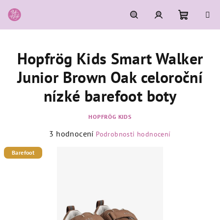
Přejít
na
obsah
Nákupní
Hledat
Přihlášení
Hopfrög Kids Smart Walker
košík
Junior Brown Oak celoroční
nízké barefoot boty
HOPFRÖG KIDS
Průměrné
3 hodnocení
Podrobnosti hodnocení
hodnocení
produktu
Barefoot
je
5,0
z
5
hvězdiček.