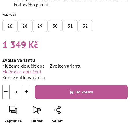
kraftového papíru.
VELIKOST
26
28
29
30
31
32
1 349 Kč
Měrná
Zvolte variantu
cena:
Můžeme doručit do:
Zvolte variantu
Možnosti doručení
Kód:
Zvolte variantu
−
+
Do košíku
Zeptat se
Hlídat
Sdílet