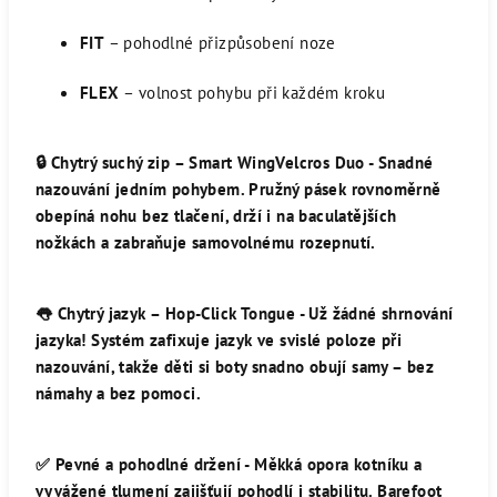
FIT
– pohodlné přizpůsobení noze
FLEX
– volnost pohybu při každém kroku
🔒
Chytrý suchý zip – Smart WingVelcros Duo -
Snadné
nazouvání jedním pohybem. Pružný pásek rovnoměrně
obepíná nohu bez tlačení, drží i na baculatějších
nožkách a zabraňuje samovolnému rozepnutí.
👅
Chytrý jazyk – Hop-Click Tongue -
Už žádné shrnování
jazyka! Systém zafixuje jazyk ve svislé poloze při
nazouvání, takže děti si boty snadno obují samy – bez
námahy a bez pomoci.
✅
Pevné a pohodlné držení -
Měkká opora kotníku a
vyvážené tlumení zajišťují pohodlí i stabilitu. Barefoot