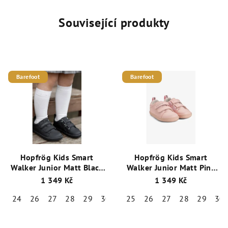
Související produkty
Barefoot
Barefoot
Hopfrög Kids Smart
Hopfrög Kids Smart
Walker Junior Matt Black
Walker Junior Matt Pink
celoroční nízké barefoot
celoroční nízké barefoot
1 349 Kč
1 349 Kč
boty
boty
24
26
27
28
29
30
31
25
32
26
27
28
29
30