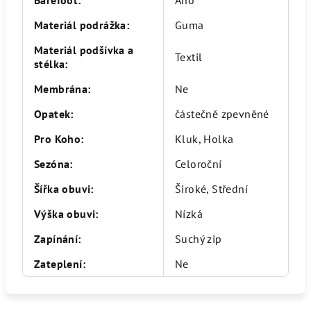
Materiál podrážka
:
Guma
Materiál podšívka a
Textil
stélka
:
Membrána
:
Ne
Opatek
:
částečně zpevněné
Pro Koho
:
Kluk, Holka
Sezóna
:
Celoroční
Šířka obuvi
:
Široké, Střední
Výška obuvi
:
Nízká
Zapínání
:
Suchý zip
Zateplení
:
Ne