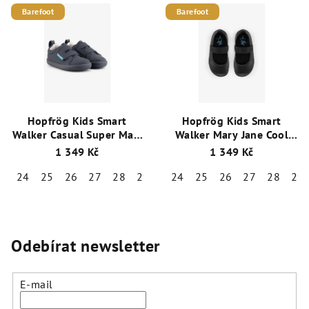
Barefoot
Barefoot
Hopfrög Kids Smart
Hopfrög Kids Smart
Walker Casual Super Matt
Walker Mary Jane Cool
Navy celoroční nízké
Black celoroční barefoot
1 349 Kč
1 349 Kč
barefoot tenisky
balerínky
24
25
26
27
28
29
30
24
31
25
32
26
27
28
29
Odebírat newsletter
E-mail