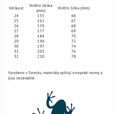
Vnitřní délka
Velikost
Vnitřní šířka (mm)
(mm)
24
155
66
25
162
67
26
170
68
27
177
69
28
184
70
29
190
72
30
197
74
31
203
76
32
210
78
Vyrobeno v Turecku, materiály splňují evropské normy a
jsou nezávadné.