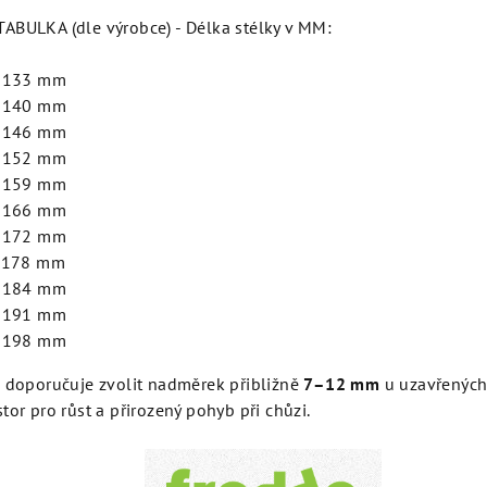
ABULKA (dle výrobce) - Délka stélky v MM:
- 133 mm
- 140 mm
- 146 mm
- 152 mm
- 159 mm
- 166 mm
- 172 mm
- 178 mm
- 184 mm
- 191 mm
- 198 mm
e doporučuje zvolit nadměrek přibližně
7–12 mm
u uzavřených
tor pro růst a přirozený pohyb při chůzi.