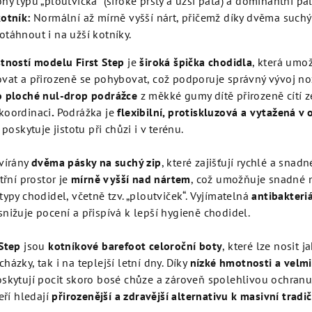
hy typu „ploutvička“ (široké prsty a užší pata) a dominantní pal
kotník:
Normální až mírně vyšší nárt, přičemž díky dvěma such
otáhnout i na užší kotníky.
tností modelu First Step
je
široká špička chodidla
, která umo
vat a přirozeně se pohybovat, což podporuje správný vývoj no
o ploché nul‑drop podrážce
z měkké gumy dítě přirozeně cítí z
koordinaci
.
Podrážka je
flexibilní, protiskluzová a vytažená v
 poskytuje jistotu při chůzi i v terénu.
vírány
dvěma pásky na suchý zip
, které zajišťují rychlé a snad
třní prostor je
mírně vyšší nad nártem
, což umožňuje snadné 
typy chodidel, včetně tzv. „ploutviček“. Vyjímatelná
antibakteriá
nižuje pocení a přispívá k lepší hygieně chodidel.
Step
jsou
kotníkové barefoot celoroční boty
, které lze nosit j
ázky, tak i na teplejší letní dny. Díky
nízké hmotnosti a velm
skytují pocit skoro bosé chůze a zároveň spolehlivou ochranu
eří hledají
přirozenější a zdravější alternativu k masivní tradi