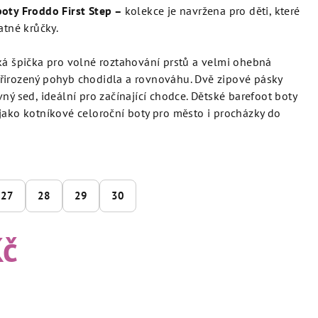
boty Froddo First Step –
k
olekce je navržena pro děti, které
atné krůčky.
ká špička pro volné roztahování prstů a velmi ohebná
řirozený pohyb chodidla a rovnováhu. Dvě zipové pásky
ný sed, ideální pro začínající chodce. Dětské barefoot boty
jako kotníkové celoroční boty pro město i procházky do
27
28
29
30
Kč