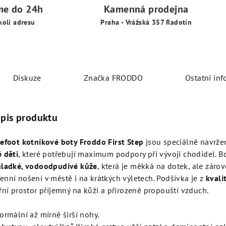
me do 24h
Kamenná prodejna
koli adresu
Praha - Vrážská 357 Radotín
Diskuze
Značka
FRODDO
Ostatní in
opis produktu
refoot kotníkové boty Froddo First Step
jsou speciálně navrže
 děti
, které potřebují maximum podpory při vývoji chodidel. B
hladké, vodoodpudivé kůže
, která je měkká na dotek, ale záro
nní nošení v městě i na krátkých výletech. Podšívka je z
kvali
řní prostor příjemný na kůži a přirozeně propouští vzduch.
ormální až mírně širší nohy.