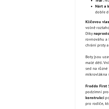
Tvar:
No
Nárt a 
dobře d
Klíčovou vlas
volně roztaho
Díky
naprost
rovnováhu a 
chrání prsty a
Boty jsou uza
malé děti. Vni
sed na různé 
mikrovlákna s
Froddo First 
podzimní proch
konstrukci
po
pro rodiče, kt