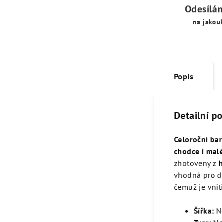
Odesílá
na jakou
Popis
Detailní p
Celoroční ba
chodce i malé
zhotoveny z
vhodná pro de
čemuž je vnit
Šířka:
N