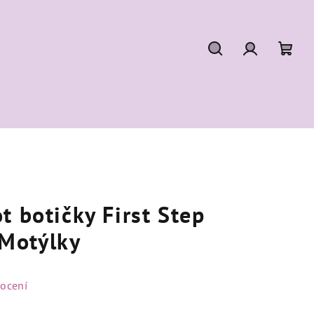
Hledat
Přihlášení
Náku
koší
t botičky First Step
Motýlky
ocení