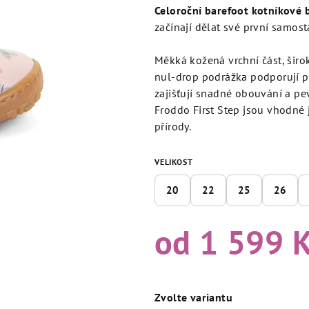
produktu
Celoroční barefoot kotníkové 
je
začínají dělat své první samost
5,0
z
Měkká kožená vrchní část, širo
5
nul‑drop podrážka podporují p
hvězdiček.
zajišťují snadné obouvání a pev
Froddo First Step jsou vhodné 
přírody.
VELIKOST
20
22
25
26
od
1 599 
Měrná
cena:
Zvolte variantu