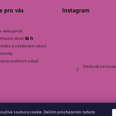
e pro vás
Instagram
ak nakupovat
rácení zboží 🛍️🔄
údržba a ošetřování obuvi
dmínky
rany osobních údajů
Sledovat na Inst
oužívá soubory cookie. Dalším procházením tohoto