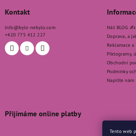
á
Kontakt
Informac
p
a
info
@
bylo-nebylo.com
Náš BLOG ✍️
t
+420 775 412 227
Doprava, a j
Reklamace a V
í
Piktogramy, 
Obchodní po
Podmínky och
Napište nám
Přijímáme online platby
Tento web p