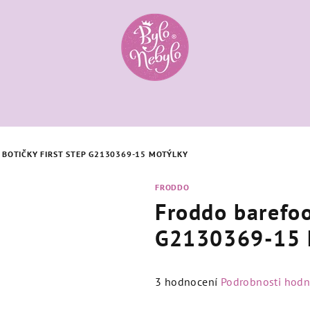
BOTIČKY FIRST STEP G2130369-15 MOTÝLKY
FRODDO
Froddo barefoo
G2130369-15 
Průměrné
3 hodnocení
Podrobnosti hodn
hodnocení