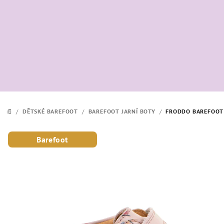
Přejít
na
obsah
/
DĚTSKÉ BAREFOOT
/
BAREFOOT JARNÍ BOTY
/
FRODDO BAREFOOT 
DOMŮ
Barefoot