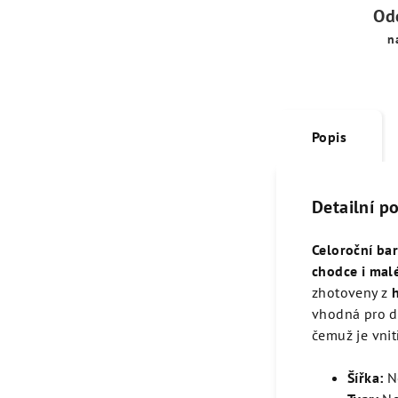
Od
n
Popis
Detailní p
Celoroční ba
chodce i malé
zhotoveny z
vhodná pro de
čemuž je vnit
Šířka:
N