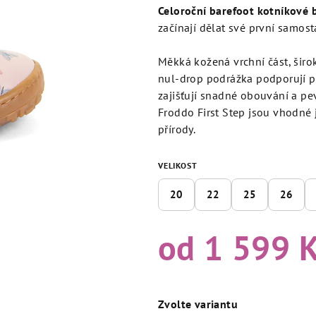
produktu
Celoroční barefoot kotníkové 
je
začínají dělat své první samost
5,0
z
Měkká kožená vrchní část, širo
5
nul‑drop podrážka podporují p
hvězdiček.
zajišťují snadné obouvání a pev
Froddo First Step jsou vhodné 
přírody.
VELIKOST
20
22
25
26
od
1 599 
Měrná
cena:
Zvolte variantu