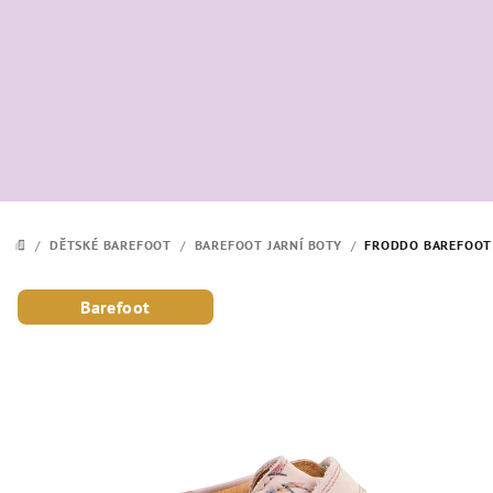
Přejít
na
obsah
/
DĚTSKÉ BAREFOOT
/
BAREFOOT JARNÍ BOTY
/
FRODDO BAREFOOT 
DOMŮ
Barefoot