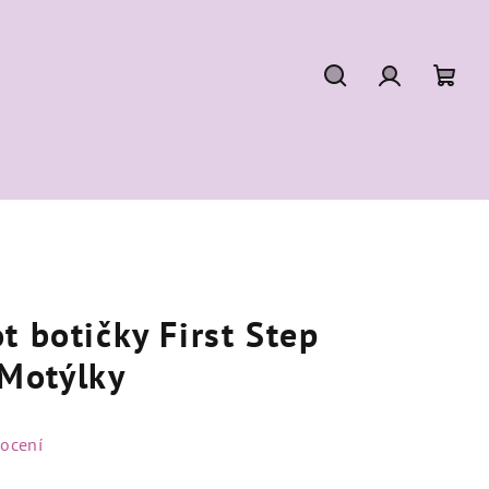
Hledat
Přihlášení
Náku
koší
t botičky First Step
Motýlky
ocení