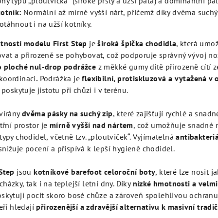
hy typu „ploutvička“ (široké prsty a užší pata) a dominantní pal
kotník:
Normální až mírně vyšší nárt, přičemž díky dvěma such
otáhnout i na užší kotníky.
tností modelu First Step
je
široká špička chodidla
, která umo
vat a přirozeně se pohybovat, což podporuje správný vývoj no
o ploché nul‑drop podrážce
z měkké gumy dítě přirozeně cítí z
koordinaci
.
Podrážka je
flexibilní, protiskluzová a vytažená v
 poskytuje jistotu při chůzi i v terénu.
vírány
dvěma pásky na suchý zip
, které zajišťují rychlé a snad
třní prostor je
mírně vyšší nad nártem
, což umožňuje snadné 
typy chodidel, včetně tzv. „ploutviček“. Vyjímatelná
antibakteriá
nižuje pocení a přispívá k lepší hygieně chodidel.
Step
jsou
kotníkové barefoot celoroční boty
, které lze nosit j
ázky, tak i na teplejší letní dny. Díky
nízké hmotnosti a velm
skytují pocit skoro bosé chůze a zároveň spolehlivou ochranu
eří hledají
přirozenější a zdravější alternativu k masivní tradi