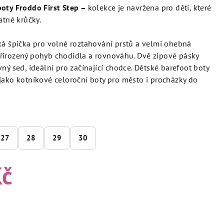
boty Froddo First Step –
k
olekce je navržena pro děti, které
atné krůčky.
ká špička pro volné roztahování prstů a velmi ohebná
řirozený pohyb chodidla a rovnováhu. Dvě zipové pásky
ný sed, ideální pro začínající chodce. Dětské barefoot boty
jako kotníkové celoroční boty pro město i procházky do
27
28
29
30
Kč