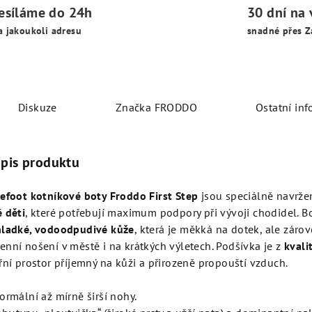
esíláme do 24h
30 dní na 
a jakoukoli adresu
snadné přes Z
Diskuze
Značka
FRODDO
Ostatní in
opis produktu
refoot kotníkové boty Froddo First Step
jsou speciálně navrže
 děti
, které potřebují maximum podpory při vývoji chodidel. B
hladké, vodoodpudivé kůže
, která je měkká na dotek, ale záro
nní nošení v městě i na krátkých výletech. Podšívka je z
kvali
řní prostor příjemný na kůži a přirozeně propouští vzduch.
ormální až mírně širší nohy.