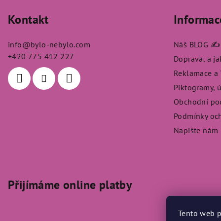
á
Kontakt
Informac
p
a
info
@
bylo-nebylo.com
Náš BLOG ✍️
t
+420 775 412 227
Doprava, a j
Reklamace a V
í
Piktogramy, 
Obchodní po
Podmínky och
Napište nám
Přijímáme online platby
Tento web p