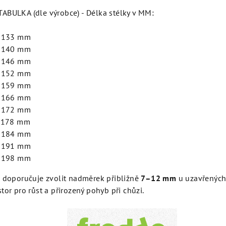
ABULKA (dle výrobce) - Délka stélky v MM:
- 133 mm
- 140 mm
- 146 mm
- 152 mm
- 159 mm
- 166 mm
- 172 mm
- 178 mm
- 184 mm
- 191 mm
- 198 mm
e doporučuje zvolit nadměrek přibližně
7–12 mm
u uzavřených
tor pro růst a přirozený pohyb při chůzi.