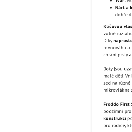
Tvar:
No
Nárt a 
dobře d
Klíčovou vlas
volně roztaho
Díky
naprost
rovnováhu a 
chrání prsty a
Boty jsou uza
malé děti. Vni
sed na různé 
mikrovlákna s
Froddo First 
podzimní proch
konstrukci
po
pro rodiče, kt