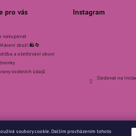
e pro vás
Instagram
ak nakupovat
rácení zboží 🛍️🔄
údržba a ošetřování obuvi
dmínky
rany osobních údajů
Sledovat na Inst
oužívá soubory cookie. Dalším procházením tohoto