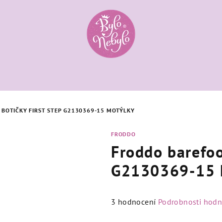
BOTIČKY FIRST STEP G2130369-15 MOTÝLKY
FRODDO
Froddo barefoo
G2130369-15 
Průměrné
3 hodnocení
Podrobnosti hodn
hodnocení