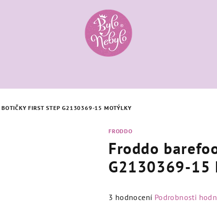
BOTIČKY FIRST STEP G2130369-15 MOTÝLKY
FRODDO
Froddo barefoo
G2130369-15 
Průměrné
3 hodnocení
Podrobnosti hodn
hodnocení