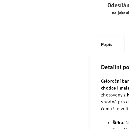
Odesílá
na jakou
Popis
Detailní p
Celoroční ba
chodce i malé
zhotoveny z
vhodná pro de
čemuž je vnit
Šířka:
N