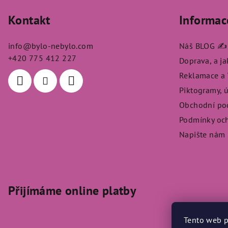
á
Kontakt
Informac
p
a
info
@
bylo-nebylo.com
Náš BLOG ✍️
t
+420 775 412 227
Doprava, a j
Reklamace a V
í
Piktogramy, 
Obchodní po
Podmínky och
Napište nám
Přijímáme online platby
Tento web p