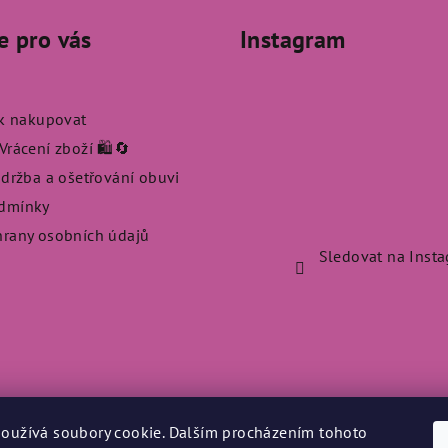
e pro vás
Instagram
ak nakupovat
rácení zboží 🛍️🔄
údržba a ošetřování obuvi
dmínky
rany osobních údajů
Sledovat na Inst
oužívá soubory cookie. Dalším procházením tohoto