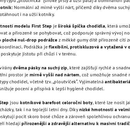
hy typu „ploutvička“ (široké prsty a užší pata) a dominantní pal
kotník:
Normální až mírně vyšší nárt, přičemž díky dvěma such
otáhnout i na užší kotníky.
tností modelu First Step
je
široká špička chodidla
, která umo
vat a přirozeně se pohybovat, což podporuje správný vývoj no
o ploché nul‑drop podrážce
z měkké gumy dítě přirozeně cítí z
koordinaci
.
Podrážka je
flexibilní, protiskluzová a vytažená v
 poskytuje jistotu při chůzi i v terénu.
vírány
dvěma pásky na suchý zip
, které zajišťují rychlé a snad
třní prostor je
mírně vyšší nad nártem
, což umožňuje snadné 
typy chodidel, včetně tzv. „ploutviček“. Vyjímatelná
antibakteriá
nižuje pocení a přispívá k lepší hygieně chodidel.
Step
jsou
kotníkové barefoot celoroční boty
, které lze nosit j
ázky, tak i na teplejší letní dny. Díky
nízké hmotnosti a velm
skytují pocit skoro bosé chůze a zároveň spolehlivou ochranu
eří hledají
přirozenější a zdravější alternativu k masivní tradi