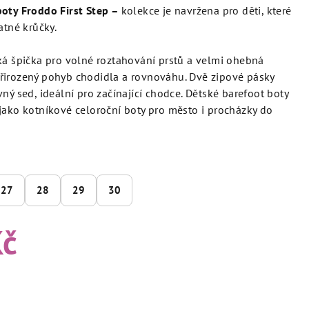
boty Froddo First Step –
k
olekce je navržena pro děti, které
atné krůčky.
ká špička pro volné roztahování prstů a velmi ohebná
řirozený pohyb chodidla a rovnováhu. Dvě zipové pásky
ný sed, ideální pro začínající chodce. Dětské barefoot boty
jako kotníkové celoroční boty pro město i procházky do
27
28
29
30
Kč