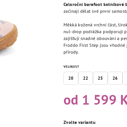
produktu
Celoroční barefoot kotníkové 
je
začínají dělat své první samost
5,0
z
Měkká kožená vrchní část, širo
5
nul‑drop podrážka podporují p
hvězdiček.
zajišťují snadné obouvání a pev
Froddo First Step jsou vhodné 
přírody.
VELIKOST
20
22
25
26
od
1 599 
Měrná
cena:
Zvolte variantu