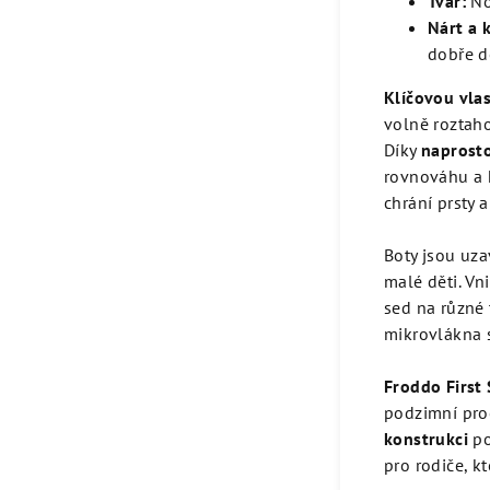
Tvar:
No
Nárt a 
dobře d
Klíčovou vlas
volně roztaho
Díky
naprost
rovnováhu a 
chrání prsty a
Boty jsou uza
malé děti. Vni
sed na různé 
mikrovlákna s
Froddo First 
podzimní proch
konstrukci
po
pro rodiče, kt