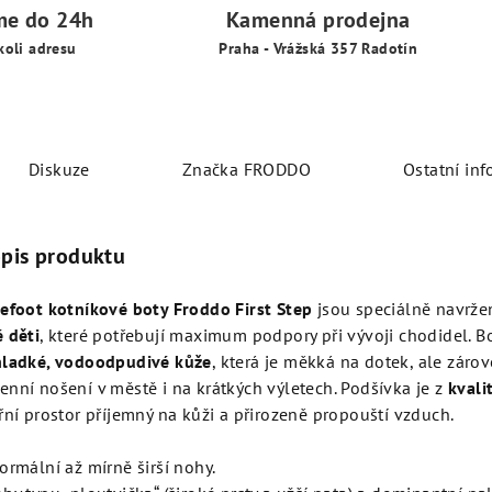
me do 24h
Kamenná prodejna
koli adresu
Praha - Vrážská 357 Radotín
Diskuze
Značka
FRODDO
Ostatní in
opis produktu
refoot kotníkové boty Froddo First Step
jsou speciálně navrže
 děti
, které potřebují maximum podpory při vývoji chodidel. B
hladké, vodoodpudivé kůže
, která je měkká na dotek, ale záro
nní nošení v městě i na krátkých výletech. Podšívka je z
kvali
řní prostor příjemný na kůži a přirozeně propouští vzduch.
ormální až mírně širší nohy.