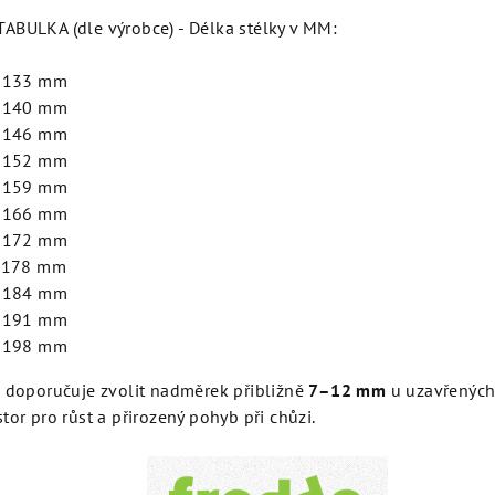
ABULKA (dle výrobce) - Délka stélky v MM:
- 133 mm
- 140 mm
- 146 mm
- 152 mm
- 159 mm
- 166 mm
- 172 mm
- 178 mm
- 184 mm
- 191 mm
- 198 mm
e doporučuje zvolit nadměrek přibližně
7–12 mm
u uzavřených
tor pro růst a přirozený pohyb při chůzi.