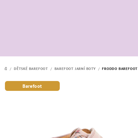
Přejít
na
obsah
/
DĚTSKÉ BAREFOOT
/
BAREFOOT JARNÍ BOTY
/
FRODDO BAREFOOT 
DOMŮ
Barefoot