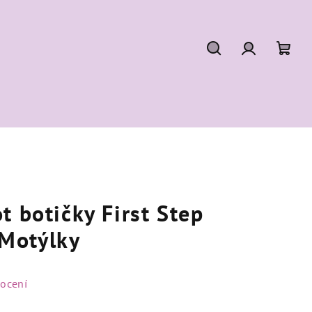
Hledat
Přihlášení
Náku
koší
t botičky First Step
Motýlky
ocení