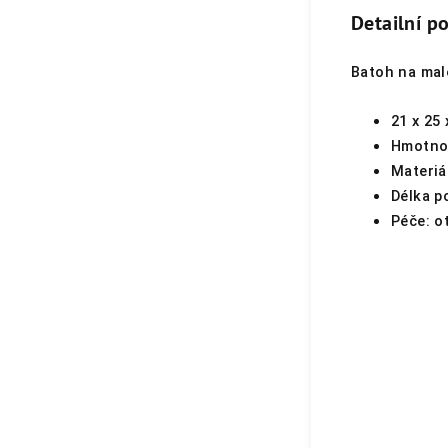
Detailní p
Batoh na malé
21 x 25 
Hmotn
Materiá
Délka 
Péče:
o