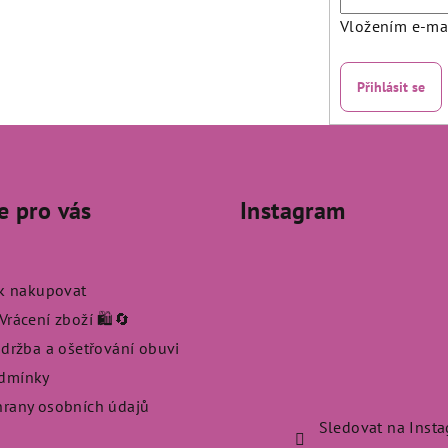
Vložením e-mai
Přihlásit se
e pro vás
Instagram
ak nakupovat
rácení zboží 🛍️🔄
údržba a ošetřování obuvi
dmínky
rany osobních údajů
Sledovat na Inst