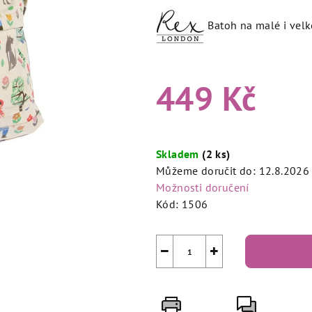
produktu
je
Batoh na malé i velk
3,7
z
5
449 Kč
hvězdiček.
Měrná
cena:
Skladem
(2 ks)
Můžeme doručit do:
12.8.2026
Možnosti doručení
Kód:
1506
−
+