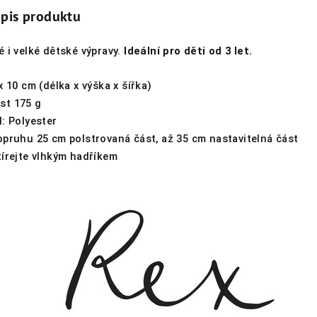
opis produktu
 i velké dětské výpravy.
Ideální pro děti od 3 let.
x 10 cm (délka x výška x šířka)
ost
175 g
l: Polyester
popruhu
25 cm polstrovaná část, až 35 cm nastavitelná část
tírejte vlhkým hadříkem