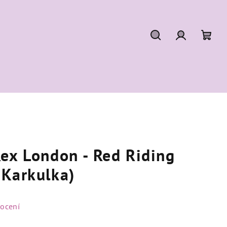
Hledat
Přihlášení
Náku
koší
ex London - Red Riding
 Karkulka)
ocení