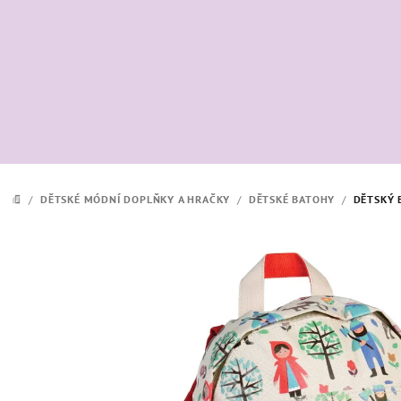
Přejít
na
obsah
/
DĚTSKÉ MÓDNÍ DOPLŇKY A HRAČKY
/
DĚTSKÉ BATOHY
/
DĚTSKÝ 
DOMŮ