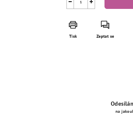
−
+
Tisk
Zeptat se
Odesílá
na jakou