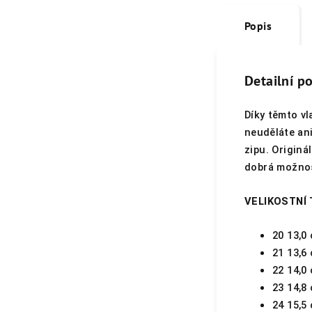
Popis
Detailní p
Díky těmto vl
neuděláte an
zipu. Originál
dobrá možnos
VELIKOSTNÍ
20 13,0
21 13,6
22 14,0
23 14,8
24 15,5