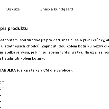
Diskuze
Značka
Bundgaard
opis produktu
astnostem jsou vhodné již pro děti snažící se o první krůčky, a
i u zdatnějších chodců.
Zapnout jdou kolem kotníku hezky d
ní stélka je vyšší, je k ní přilepená tvrdší vrstva. Na užší až n
t stáhnutí kolem kotníku.
 TABULKA
(délka stélky v CM dle výrobce):
 cm
 cm
 cm
 cm
 cm