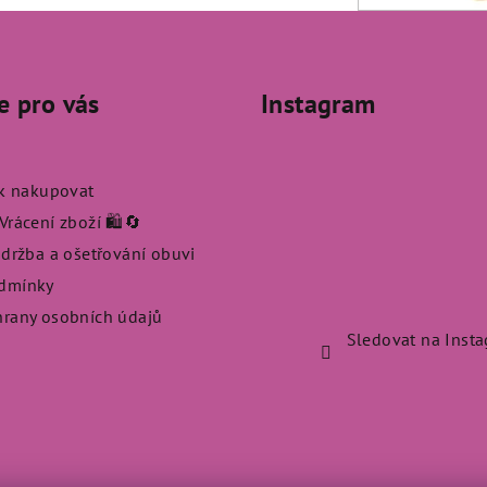
e pro vás
Instagram
ak nakupovat
rácení zboží 🛍️🔄
údržba a ošetřování obuvi
dmínky
rany osobních údajů
Sledovat na Inst