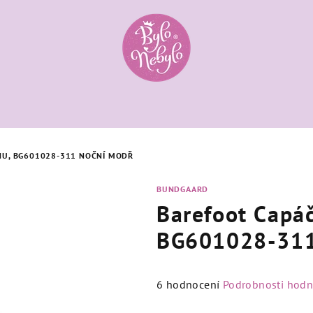
U, BG601028-311 NOČNÍ MODŘ
BUNDGAARD
Barefoot Capá
BG601028-311
Průměrné
6 hodnocení
Podrobnosti hodn
hodnocení