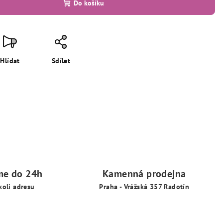
Do košíku
Hlídat
Sdílet
me do 24h
Kamenná prodejna
koli adresu
Praha - Vrážská 357 Radotín