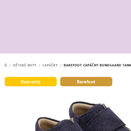
Přejít
na
obsah
/
DĚTSKÉ BOTY
/
CAPÁČKY
/
BAREFOOT CAPÁČKY BUNDGAARD TANN
DOMŮ
Doprodej
Barefoot