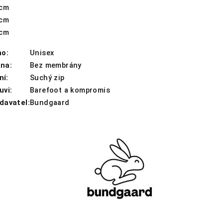
 cm
 cm
 cm
ho:
Unisex
na:
Bez membrány
ní:
Suchý zip
uvi:
Barefoot a kompromis
davatel:
Bundgaard