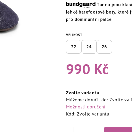
produktu
Tannu jsou klas
je
lehké barefootové boty, které 
4,5
pro dominantní palce
z
5
VELIKOST
hvězdiček.
22
24
26
990 Kč
Měrná
cena:
Zvolte variantu
Můžeme doručit do:
Zvolte var
Možnosti doručení
Kód:
Zvolte variantu