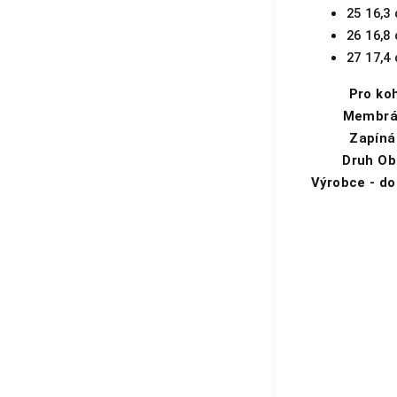
25 16,3
26 16,8
27 17,4
Pro ko
Membrá
Zapíná
Druh Ob
Výrobce - do