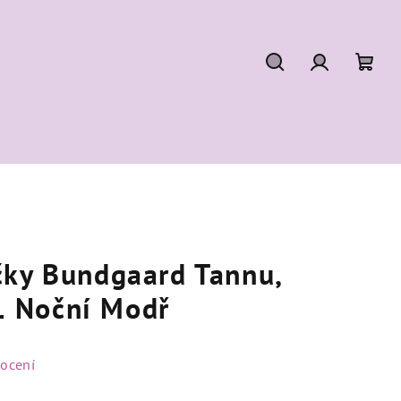
Hledat
Přihlášení
Náku
koší
čky Bundgaard Tannu,
 Noční Modř
ocení