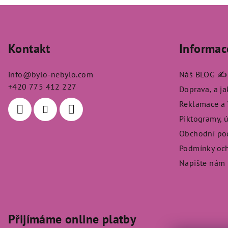
Z
á
Kontakt
Informac
p
a
info
@
bylo-nebylo.com
Náš BLOG ✍️
t
+420 775 412 227
Doprava, a j
Reklamace a V
í
Piktogramy, 
Obchodní po
Podmínky och
Napište nám
Přijímáme online platby