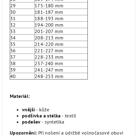
29
175-180 mm
30
181-187 mm
31
188-193 mm
32
194-200 mm
33
201-207 mm
34
208-213 mm
35
214-220 mm
36
221-227 mm
37
228-233 mm
38
237-240 mm
39
241-247 mm
40
248-253 mm
Materiál:
vnější
- kůže
podšívka a stélka
- textil
podešev
- syntetika
Upozornění:
Při nošení a údržbě volnočasové obuvi