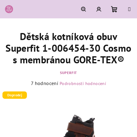
Přejít
na
obsah
Nákupní
Hledat
Přihlášení
Dětská kotníková obuv
košík
Superfit 1-006454-30 Cosmo
s membránou GORE-TEX®
SUPERFIT
Průměrné
7 hodnocení
Podrobnosti hodnocení
hodnocení
produktu
Doprodej
je
4,9
z
5
hvězdiček.