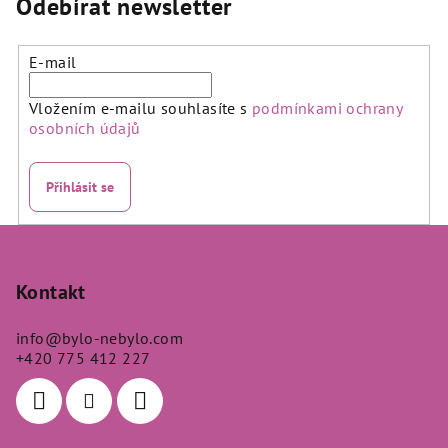
Odebírat newsletter
E-mail
Vložením e-mailu souhlasíte s
podmínkami ochrany
osobních údajů
Přihlásit se
Z
á
p
Kontakt
a
info
@
bylo-nebylo.com
t
+420 775 412 227
í