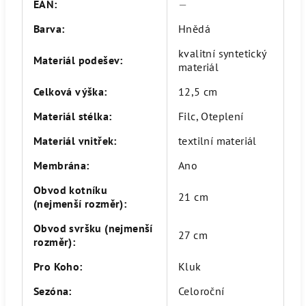
EAN
:
—
Barva
:
Hnědá
kvalitní syntetický
Materiál podešev
:
materiál
Celková výška
:
12,5 cm
Materiál stélka
:
Filc, Oteplení
Materiál vnitřek
:
textilní materiál
Membrána
:
Ano
Obvod kotníku
21 cm
(nejmenší rozměr)
:
Obvod svršku (nejmenší
27 cm
rozměr)
:
Pro Koho
:
Kluk
Sezóna
:
Celoroční