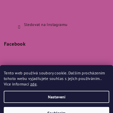
Sledovat na Instagramu
Facebook
Tento web používá soubory cookie. Dalším procházením
Přijímáme online platby
tohoto webu vyjadřujete souhlas s jejich používáním..
Více informací
zde
.
Nastavení
Copyright 2026
Bylo Nebylo
. Všechna práva vyhrazena.