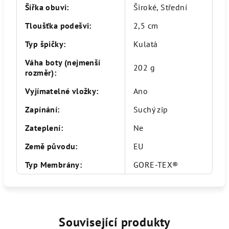
Šířka obuvi
:
Široké, Střední
Tloušťka podešvi
:
2,5 cm
Typ špičky
:
Kulatá
Váha boty (nejmenší
202 g
rozměr)
:
Vyjímatelné vložky
:
Ano
Zapínání
:
Suchý zip
Zateplení
:
Ne
Země původu
:
EU
Typ Membrány
:
GORE-TEX®
Související produkty