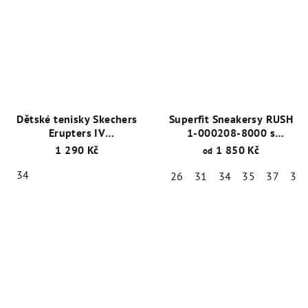
Dětské tenisky Skechers
Superfit Sneakersy RUSH
Erupters IV
1-000208-8000 s
400125L/BKLM
membránou Sympatex®
1 290 Kč
1 850 Kč
od
Černá/Limetková/Červená
34
26
31
34
35
37
38