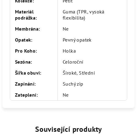
Kolekce
:
Petit
Materiál
Guma (TPR, vysoká
podrážka
:
flexibilita)
Membrána
:
Ne
Opatek
:
Pevný opatek
Pro Koho
:
Holka
Sezóna
:
Celoroční
Šířka obuvi
:
Široké, Střední
Zapínání
:
Suchý zip
Zateplení
:
Ne
Související produkty