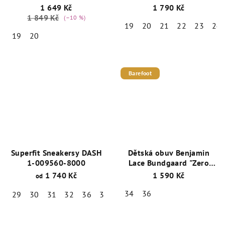
Blush BG101230_3169
+
BG101220-9202
1 649 Kč
1 790 Kč
1 pár ponožek Emel
Strawberries
+ 1 pár
1 849 Kč
(–10 %)
zdarma
ponožek Emel zdarma
19
20
21
22
23
24
19
20
Barefoot
Superfit Sneakersy DASH
Dětská obuv Benjamin
1-009560-8000
Lace Bundgaard "Zero
Heel" BG101145-138
1 740 Kč
1 590 Kč
od
šedá
34
36
29
30
31
32
36
38