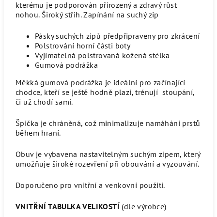
kterému je podporován přirozený a zdravý růst
nohou.
Široký střih. Zapínání na suchý zip
Pásky suchých zipů předpřipraveny pro zkrácení
Polstrování horní části boty
Vyjímatelná polstrovaná kožená stélka
Gumová podrážka
Měkká gumová podrážka je ideální pro začínající
chodce, kteří se ještě hodně plazí, trénují stoupání,
či už chodí sami.
Špička je chráněná, což minimalizuje namáhání prstů
během hraní.
Obuv je vybavena nastavitelným suchým zipem, který
umožňuje široké rozevření při obouvání a vyzouvání.
Doporučeno pro vnitřní a venkovní použití.
VNITŘNÍ TABULKA VELIKOSTÍ
(dle výrobce)