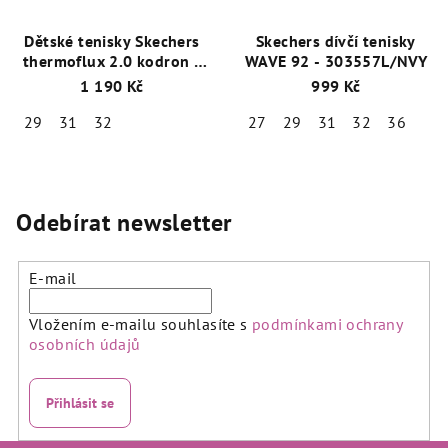
Dětské tenisky Skechers
Skechers dívčí tenisky
thermoflux 2.0 kodron /
WAVE 92 - 303557L/NVY
Modrá oranžová/
1 190 Kč
999 Kč
403728L/NVOR
29
31
32
27
29
31
32
36
Odebírat newsletter
E-mail
Vložením e-mailu souhlasíte s
podmínkami ochrany
osobních údajů
Přihlásit se