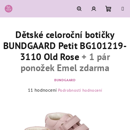
Přejít
na
obsah
Nákupní
Hledat
Přihlášení
Dětské celoroční botičky
košík
BUNDGAARD Petit BG101219-
3110 Old Rose
+ 1 pár
ponožek Emel zdarma
BUNDGAARD
Průměrné
11 hodnocení
Podrobnosti hodnocení
hodnocení
produktu
je
4,1
z
5