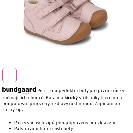
hvězdiček.
Petit jsou perfektní boty pro první krůčky
začínajících chodců. Bota má
široký
střih, díky kterému je
podporován přirozený a zdravý růst nohou. Zapínání na
suchý zip.
Pásky suchých zipů předpřipraveny pro zkrácení
Polstrování horní části boty