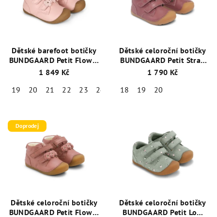
Dětské barefoot botičky
Dětské celoroční botičky
BUNDGAARD Petit Flower
BUNDGAARD Petit Strap
Vintage Rose + ponožky
BG101068-726 Tmavě
1 849 Kč
1 790 Kč
zdarma
+ 1 pár ponožek
Růžová
Emel zdarma
19
20
21
22
23
24
25
18
19
20
Doprodej
Dětské celoroční botičky
Dětské celoroční botičky
BUNDGAARD Petit Flower
BUNDGAARD Petit Low