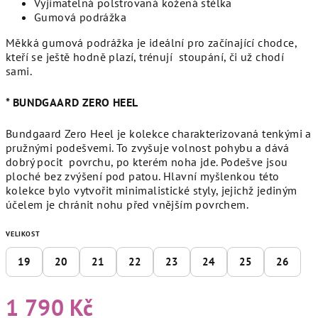
Vyjímatelná polstrovaná kožená stélka
Gumová podrážka
Měkká gumová podrážka je ideální pro začínající chodce,
kteří se ještě hodně plazí, trénují stoupání, či už chodí
sami.
* BUNDGAARD ZERO HEEL
Bundgaard Zero Heel je kolekce charakterizovaná tenkými a
pružnými podešvemi. To zvyšuje volnost pohybu a dává
dobrý pocit povrchu, po kterém noha jde. Podešve jsou
ploché bez zvýšení pod patou. Hlavní myšlenkou této
kolekce bylo vytvořit minimalistické styly, jejichž jediným
účelem je chránit nohu před vnějším povrchem.
VELIKOST
19
20
21
22
23
24
25
26
1 790 Kč