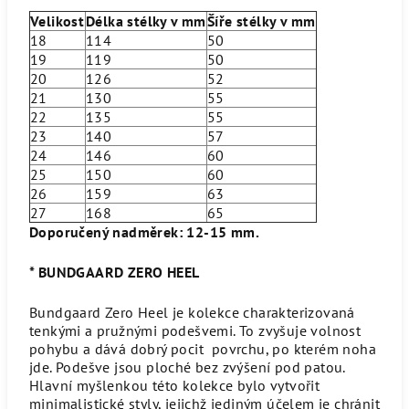
Velikost
Délka stélky v mm
Šíře stélky v mm
18
114
50
19
119
50
20
126
52
21
130
55
22
135
55
23
140
57
24
146
60
25
150
60
26
159
63
27
168
65
Doporučený nadměrek: 12-15 mm.
* BUNDGAARD ZERO HEEL
Bundgaard Zero Heel je kolekce charakterizovaná
tenkými a pružnými podešvemi. To zvyšuje volnost
pohybu a dává dobrý pocit povrchu, po kterém noha
jde. Podešve jsou ploché bez zvýšení pod patou.
Hlavní myšlenkou této kolekce bylo vytvořit
minimalistické styly, jejichž jediným účelem je chránit