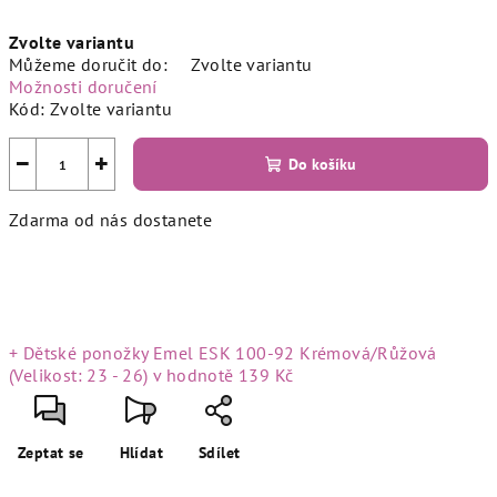
Měrná
Zvolte variantu
cena:
Můžeme doručit do:
Zvolte variantu
Možnosti doručení
Kód:
Zvolte variantu
−
+
Do košíku
Zdarma od nás dostanete
+ Dětské ponožky Emel ESK 100-92 Krémová/Růžová
(Velikost: 23 - 26)
v hodnotě 139 Kč
Zeptat se
Hlídat
Sdílet