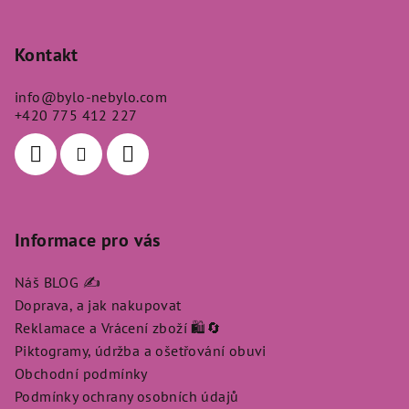
Z
á
p
Kontakt
a
info
@
bylo-nebylo.com
t
+420 775 412 227
í
Informace pro vás
Náš BLOG ✍️
Doprava, a jak nakupovat
Reklamace a Vrácení zboží 🛍️🔄
Piktogramy, údržba a ošetřování obuvi
Obchodní podmínky
Podmínky ochrany osobních údajů