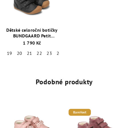
Dětské celoroční botičky
BUNDGAARD Petit
BG101219-1199 Black
+ 1
1 790 Kč
pár ponožek Emel zdarma
19
20
21
22
23
24
25
Podobné produkty
Barefoot