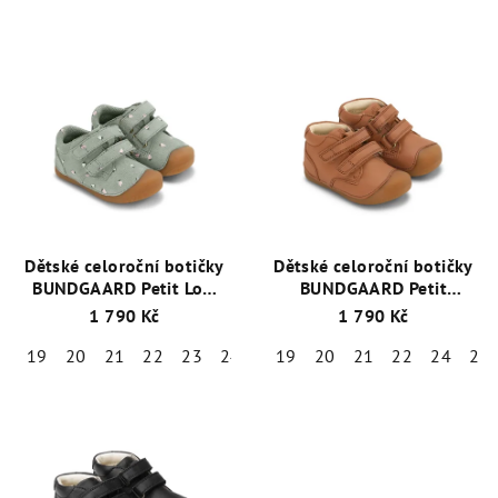
Dětské celoroční botičky
Dětské celoroční botičky
BUNDGAARD Petit Low
BUNDGAARD Petit
BG101220-9202
BG101219-2115 Cognac
+
1 790 Kč
1 790 Kč
Strawberries
+ 1 pár
1 pár ponožek Emel
ponožek Emel zdarma
zdarma
19
20
21
22
23
24
25
19
20
21
22
24
25