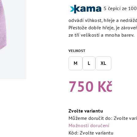
produktu
S čepicí ze 10
je
5,0
odvádí vlhkost, hřeje a nedrážd
z
Přestože dobře hřeje, je zárove
5
ze tří velikostí a mnoha barev.
hvězdiček.
VELIKOST
M
L
XL
750 Kč
Měrná
cena:
Zvolte variantu
Můžeme doručit do:
Zvolte var
Možnosti doručení
Kód:
Zvolte variantu