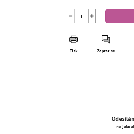
−
+
Tisk
Zeptat se
Odesílá
na jakou