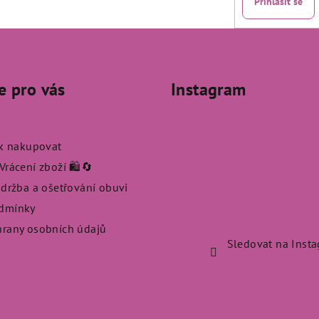
Přihlásit se
e pro vás
Instagram
ak nakupovat
rácení zboží 🛍️🔄
údržba a ošetřování obuvi
dmínky
rany osobních údajů
Sledovat na Inst