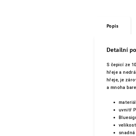
Popis
Detailní p
S čepicí ze 1
hřeje a nedrá
hřeje, je zár
a mnoha bare
materiá
uvnitř 
Bluesig
velikost
snadná