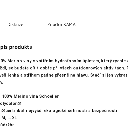
Diskuze
Značka
KAMA
opis produktu
00% Merino vlny s vnitřním hydrofobním úpletem, který rychle 
ždí, se budete cítit dobře při všech outdoorových aktivitách.
oveň lehká a střihem padne přesně na hlavu. Stačí si jen vybrat 
v.
l 100% Merino vlna Schoeller
Polycolon®
n®certifikát nejvyšší ekologické šetrnosti a bezpečnosti
 M, L, XL
 údržba