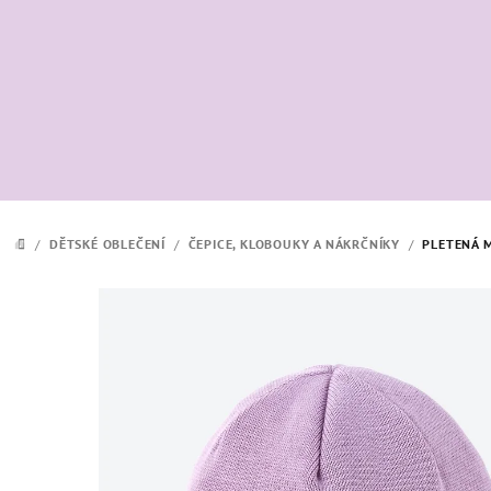
Přejít
na
obsah
/
DĚTSKÉ OBLEČENÍ
/
ČEPICE, KLOBOUKY A NÁKRČNÍKY
/
PLETENÁ 
DOMŮ