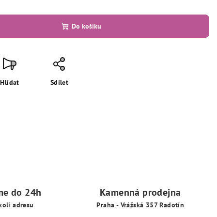
Do košíku
Hlídat
Sdílet
me do 24h
Kamenná prodejna
koli adresu
Praha - Vrážská 357 Radotín