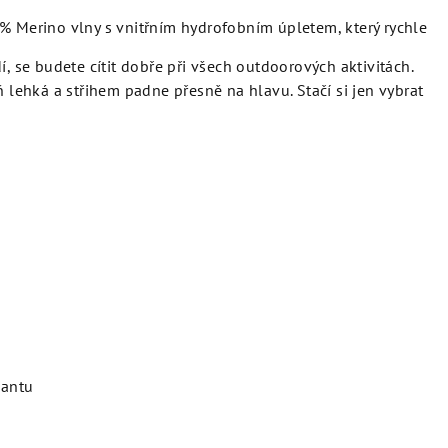
0% Merino vlny s vnitřním hydrofobním úpletem, který rychle
í, se budete cítit dobře při všech outdoorových aktivitách.
ň lehká a střihem padne přesně na hlavu. Stačí si jen vybrat
iantu