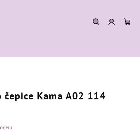
Hledat
Přihlášení
Náku
koší
o čepice Kama A02 114
ocení