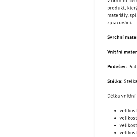
v Dolním Němč
produkt, kter
materiály, sp
zpracování.
Svrchní mater
Vnitřní mater
Podešev:
Pode
Stélka:
Stélka
Délka vnitřní
velikost
velikost
velikost
velikost