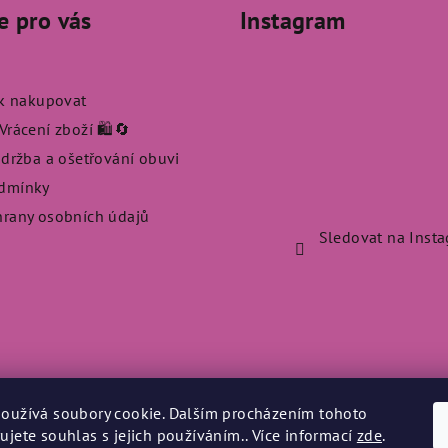
e pro vás
Instagram
ak nakupovat
rácení zboží 🛍️🔄
údržba a ošetřování obuvi
dmínky
rany osobních údajů
Sledovat na Inst
oužívá soubory cookie. Dalším procházením tohoto
ujete souhlas s jejich používáním.. Více informací
zde
.