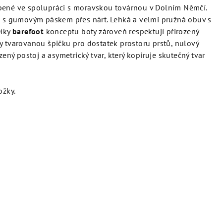
obené
ve spolupráci s moravskou továrnou v Dolním Němčí.
é
s gumovým páskem přes nárt. Lehká a velmi pružná obuv s
Díky
barefoot
konceptu boty zároveň respektují přirozený
y tvarovanou špičku pro dostatek prostoru prstů, nulový
zený postoj a asymetrický tvar, který kopíruje skutečný tvar
žky.