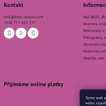
Kontakt
Informac
p
a
info
@
bylo-nebylo.com
Náš BLOG ✍️
t
+420 775 412 227
Doprava, a j
Reklamace a V
í
Piktogramy, 
Obchodní po
Podmínky och
Napište nám
Přijímáme online platby
Tento web p
webu vyjadř