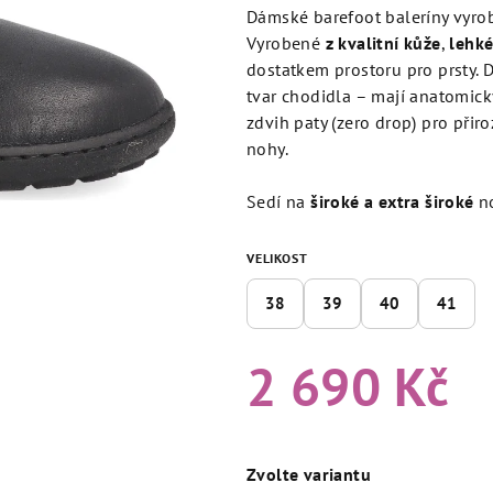
produktu
Dámské barefoot baleríny vyr
je
Vyrobené
z kvalitní kůže
,
lehk
0,0
dostatkem prostoru pro prsty. 
z
tvar chodidla – mají anatomick
5
zdvih paty (zero drop) pro přiro
hvězdiček.
nohy.
Sedí na
široké a extra široké
no
VELIKOST
38
39
40
41
2 690 Kč
Měrná
cena:
Zvolte variantu