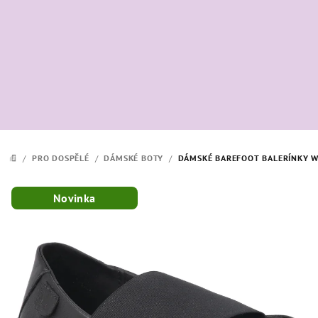
Přejít
na
obsah
/
PRO DOSPĚLÉ
/
DÁMSKÉ BOTY
/
DÁMSKÉ BAREFOOT BALERÍNKY W
DOMŮ
Novinka