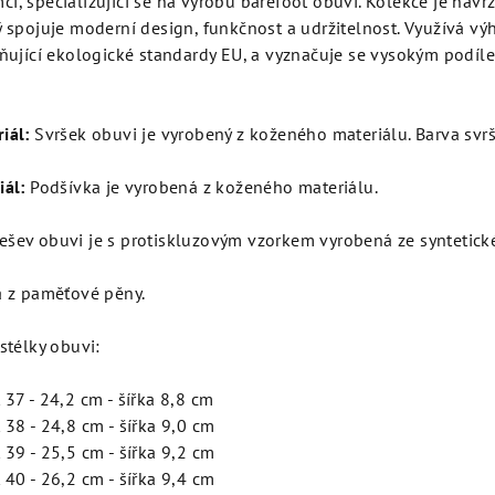
í, specializující se na výrobu barefoot obuvi. Kolekce je navr
ý spojuje moderní design, funkčnost a udržitelnost. Využívá v
lňující ekologické standardy EU, a vyznačuje se vysokým podí
iál:
Svršek obuvi je vyrobený z koženého materiálu. Barva svrš
iál:
Podšívka je vyrobená z koženého materiálu.
šev obuvi je s protiskluzovým vzorkem vyrobená ze syntetick
 z paměťové pěny.
 stélky obuvi:
 37 - 24,2 cm - šířka 8,8 cm
 38 - 24,8 cm - šířka 9,0 cm
 39 - 25,5 cm - šířka 9,2 cm
 40 - 26,2 cm - šířka 9,4 cm