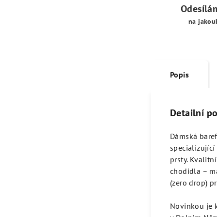
Odesílá
na jakou
Popis
Detailní p
Dámská baref
specializujíc
prsty. Kvalit
chodidla – ma
(zero drop) p
Novinkou je 