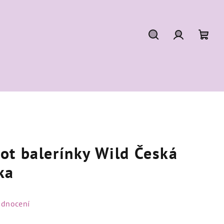
Hledat
Přihlášení
Náku
koší
ot balerínky Wild Česká
ka
odnocení