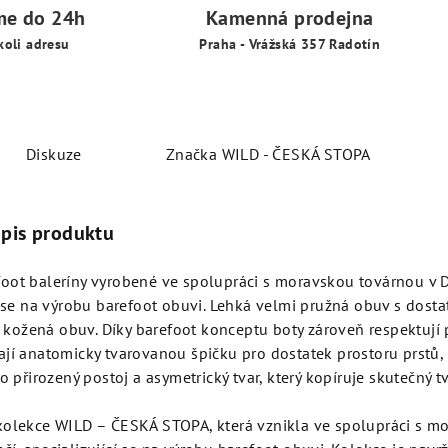
me do 24h
Kamenná prodejna
koli adresu
Praha - Vrážská 357 Radotín
Diskuze
Značka
WILD - ČESKÁ STOPA
opis produktu
oot baleríny vyrobené
ve spolupráci s moravskou továrnou v 
í se na výrobu barefoot obuvi. Lehká velmi pružná obuv s dost
ní kožená obuv. Díky barefoot konceptu boty zároveň respektují 
jí anatomicky tvarovanou špičku pro dostatek prostoru prstů,
ro přirozený postoj a asymetrický tvar, který kopíruje skutečný t
kolekce WILD – ČESKÁ STOPA, která vznikla ve spolupráci s m