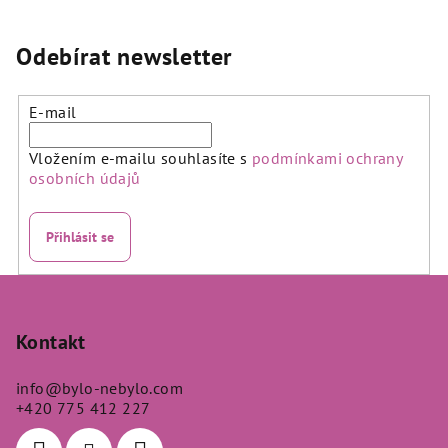
Odebírat newsletter
E-mail
Vložením e-mailu souhlasíte s
podmínkami ochrany
osobních údajů
Přihlásit se
Z
á
p
Kontakt
a
info
@
bylo-nebylo.com
t
+420 775 412 227
í