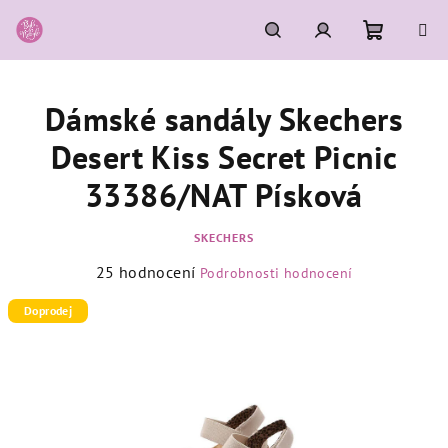
Přejít
na
obsah
Nákupní
Hledat
Přihlášení
Dámské sandály Skechers
košík
Desert Kiss Secret Picnic
33386/NAT Písková
SKECHERS
Průměrné
25 hodnocení
Podrobnosti hodnocení
hodnocení
produktu
Doprodej
je
3,1
z
5
hvězdiček.