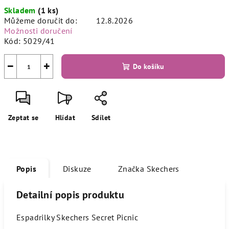
Měrná
Skladem
(1 ks)
cena:
Můžeme doručit do:
12.8.2026
Možnosti doručení
Kód:
5029/41
−
+
Do košíku
Zeptat se
Hlídat
Sdílet
Popis
Diskuze
Značka
Skechers
Detailní popis produktu
Espadrilky Skechers Secret Picnic