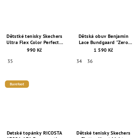
Dětstké tenisky Skechers
Dětská obuv Benjamin
Ultra Flex Color Perfect -
Lace Bundgaard "Zero
Koral multi trim
Heel" BG101145-138
990 Kč
1 590 Kč
302259L/CRMT
šedá
35
34
36
Barefoot
Detské topánky RICOSTA
Dětské tenisky Skechers