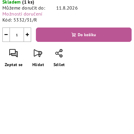
Skladem
(1 ks)
cena:
Můžeme doručit do:
11.8.2026
Možnosti doručení
Kód:
5332/31/R
−
+
Do košíku
Zeptat se
Hlídat
Sdílet