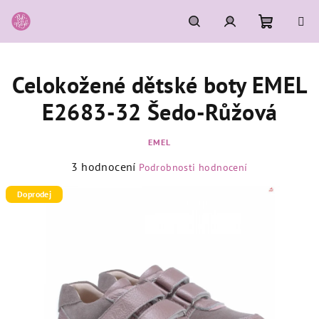
Přejít
na
obsah
Nákupní
Hledat
Přihlášení
Celokožené dětské boty EMEL
košík
E2683-32 Šedo-Růžová
EMEL
Průměrné
3 hodnocení
Podrobnosti hodnocení
hodnocení
produktu
Doprodej
je
4,7
z
5
hvězdiček.