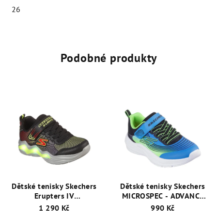
26
Podobné produkty
Dětské tenisky Skechers
Dětské tenisky Skechers
Erupters IV
MICROSPEC - ADVANCE
400125L/BKLM
403926L/BLLM
1 290 Kč
990 Kč
Černá/Limetková/Červená