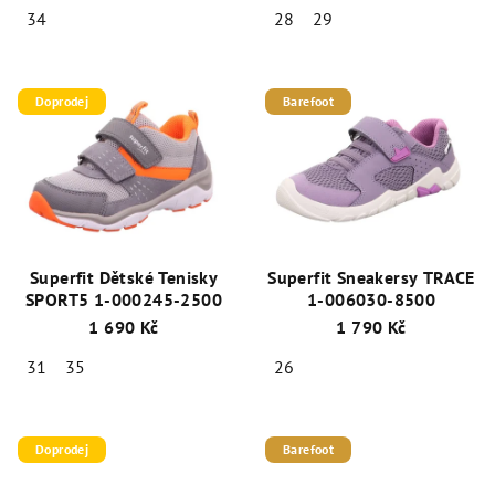
34
28
29
Doprodej
Barefoot
Superfit Dětské Tenisky
Superfit Sneakersy TRACE
SPORT5 1-000245-2500
1-006030-8500
1 690 Kč
1 790 Kč
31
35
26
Doprodej
Barefoot