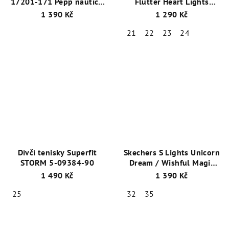
17201-171 Pepp nautic -
Flutter Heart Lights
barefoot
SIMPLY LOVE
1 390 Kč
1 290 Kč
302315N/NVMT Svítící
21
22
23
24
Dívčí tenisky Superfit
Skechers S Lights Unicorn
STORM 5-09384-90
Dream / Wishful Magic
302299L/PKTQ
1 490 Kč
1 390 Kč
25
32
35