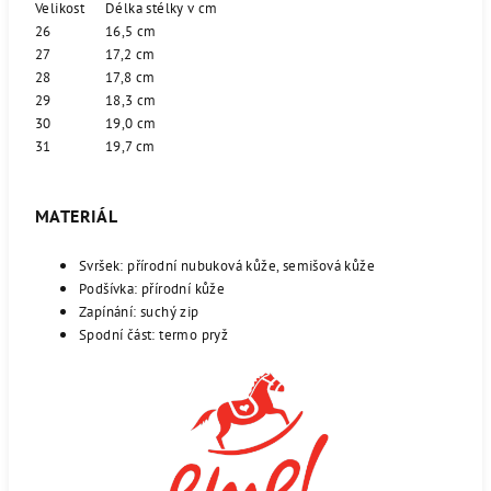
Velikost
Délka stélky v cm
26
16,5 cm
27
17,2 cm
28
17,8 cm
29
18,3 cm
30
19,0 cm
31
19,7 cm
MATERIÁL
Svršek: přírodní nubuková kůže, semišová kůže
Podšívka: přírodní kůže
Zapínání: suchý zip
Spodní část: termo pryž