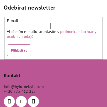
Odebírat newsletter
E-mail
Vložením e-mailu souhlasíte s
podmínkami ochrany
osobních údajů
Přihlásit se
Z
á
p
Kontakt
a
info
@
bylo-nebylo.com
t
+420 775 412 227
í