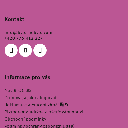
Z
á
p
Kontakt
a
info
@
bylo-nebylo.com
t
+420 775 412 227
í
Informace pro vás
Náš BLOG ✍️
Doprava, a jak nakupovat
Reklamace a Vrácení zboží 🛍️🔄
Piktogramy, údržba a ošetřování obuvi
Obchodní podmínky
Podmínky ochrany osobních údajů