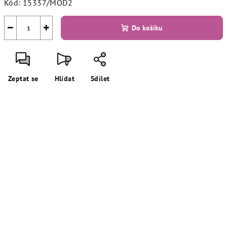
Kód:
15337/MOD2
−
+
Do košíku
Zeptat se
Hlídat
Sdílet