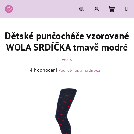
Přejít
na
obsah
Nákupní
Hledat
Přihlášení
Dětské punčocháče vzorované
košík
WOLA SRDÍČKA tmavě modré
WOLA
Průměrné
4 hodnocení
Podrobnosti hodnocení
hodnocení
produktu
je
4,5
z
5
hvězdiček.