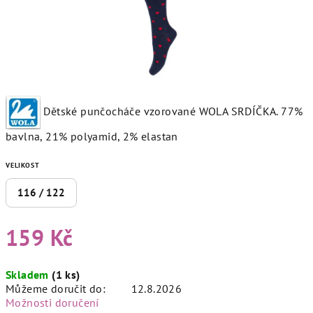
D
ětské punčocháče vzorované WOLA SRDÍČKA.
77%
bavlna, 21% polyamid, 2% elastan
VELIKOST
116 / 122
159 Kč
Měrná
Skladem
(1 ks)
cena:
Můžeme doručit do:
12.8.2026
Možnosti doručení