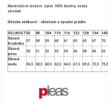
Materiálové složení: úplet 100% Bavlna, český
výrobek
Dětské velikosti - oblečení a spodní prádlo:
VELIKOST
92
98
104
110
116
122
128
134
14
Obvod
57
58
59
60
61
63
65
67
70
hrudníku
Obvod
50
51
52
53
54
56
58
60
62
pasu
Obvod
sedu
56,5
58,5
60,5
62,5
64,5
67,5
69,5
72,5
75