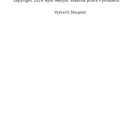
Copyright 2026
Bylo Nebylo
. Všechna práva vyhrazena.
Vytvořil Shoptet