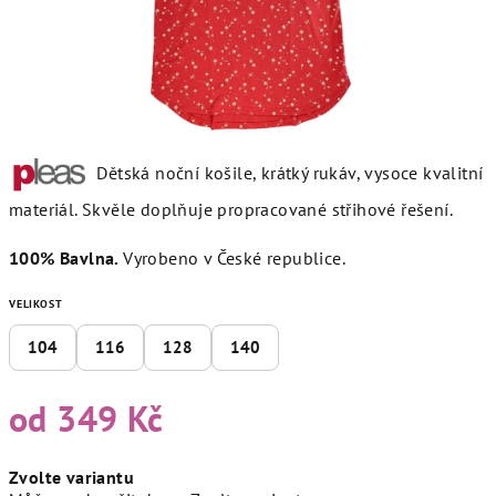
Dětská noční košile, krátký rukáv, vysoce kvalitní
materiál. Skvěle doplňuje propracované střihové řešení.
100% Bavlna.
Vyrobeno v České republice.
VELIKOST
104
116
128
140
od
349 Kč
Měrná
Zvolte variantu
cena: