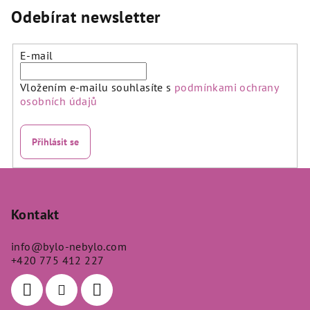
Odebírat newsletter
E-mail
Vložením e-mailu souhlasíte s
podmínkami ochrany
osobních údajů
Přihlásit se
Z
á
p
Kontakt
a
info
@
bylo-nebylo.com
t
+420 775 412 227
í