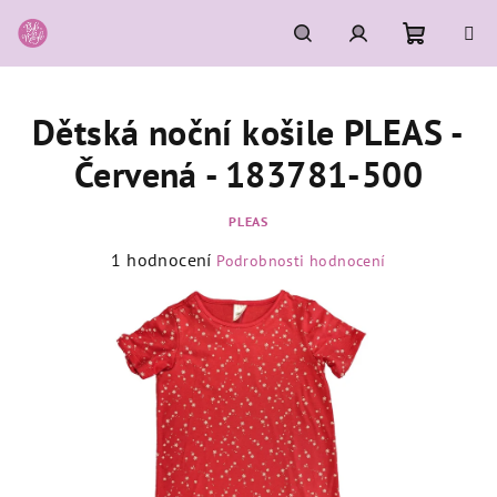
Přejít
na
obsah
Nákupní
Hledat
Přihlášení
Dětská noční košile PLEAS -
košík
Červená - 183781-500
PLEAS
Průměrné
1 hodnocení
Podrobnosti hodnocení
hodnocení
produktu
je
5,0
z
5
hvězdiček.