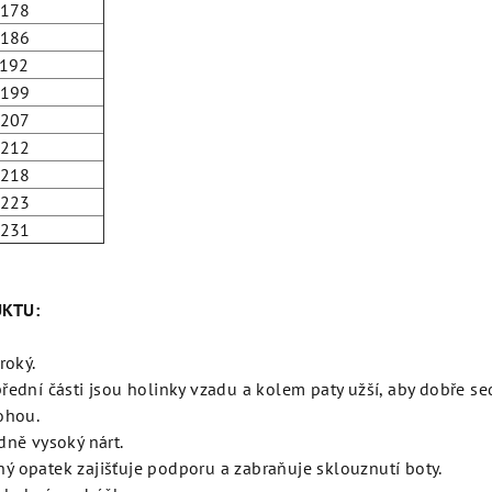
-178
-186
-192
-199
-207
-212
-218
-223
-231
UKTU:
iroký.
řední části jsou holinky vzadu a kolem paty užší, aby dobře sed
nohou.
dně vysoký nárt.
ý opatek zajišťuje podporu a zabraňuje sklouznutí boty.