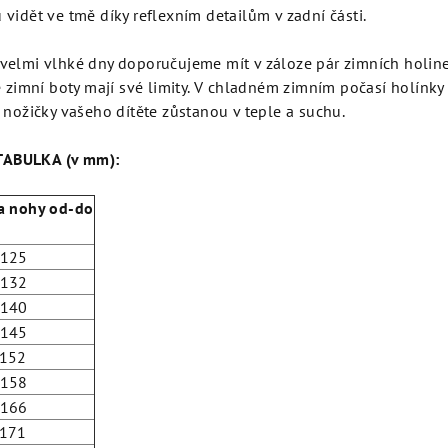
u vidět ve tmě díky reflexním detailům v zadní části.
 velmi vlhké dny doporučujeme mít v záloze pár zimních holine
zimní boty mají své limity. V chladném zimním počasí holínky
 - nožičky vašeho dítěte zůstanou v teple a suchu.
TABULKA (v mm):
a nohy od-do
-125
-132
-140
-145
-152
-158
-166
-171