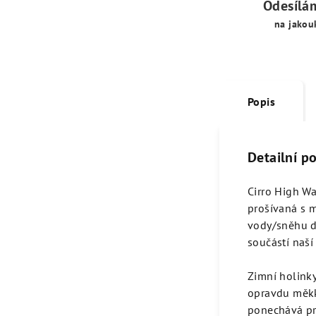
Odesílá
na jakou
Popis
Detailní p
Cirro High Wa
prošívaná s m
vody/sněhu do
součástí naší
Zimní holink
opravdu měkk
ponechává pro