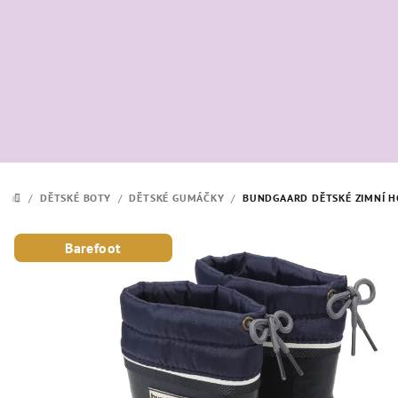
Přejít
na
obsah
/
DĚTSKÉ BOTY
/
DĚTSKÉ GUMÁČKY
/
BUNDGAARD DĚTSKÉ ZIMNÍ H
DOMŮ
Barefoot