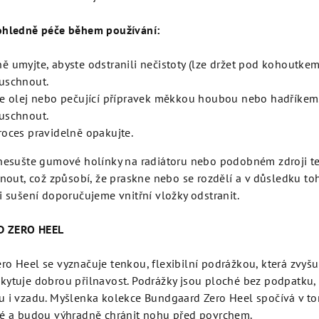
ohledně péče během používání:
ě umyjte, abyste odstranili nečistoty (lze držet pod kohoutkem
uschnout.
te olej nebo pečující přípravek měkkou houbou nebo hadříkem
uschnout.
roces pravidelně opakujte.
nesušte gumové holínky na radiátoru nebo podobném zdroji t
hnout, což způsobí, že praskne nebo se rozdělí a v důsledku to
i sušení doporučujeme vnitřní vložky odstranit.
D ZERO HEEL
o Heel se vyznačuje tenkou, flexibilní podrážkou, která zvyšu
ytuje dobrou přilnavost. Podrážky jsou ploché bez podpatku, 
u i vzadu. Myšlenka kolekce Bundgaard Zero Heel spočívá v to
ké a budou výhradně chránit nohu před povrchem.