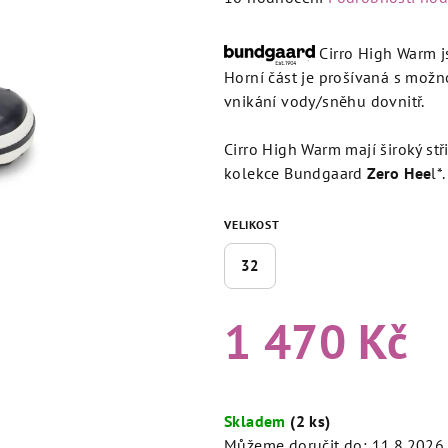
hodnocení
produktu
Cirro High Warm j
je
Horní část je prošívaná s možno
4,5
vnikání vody/sněhu dovnitř.
z
5
Cirro High Warm mají široký stři
hvězdiček.
kolekce Bundgaard
Zero Hee
l*.
VELIKOST
32
1 470 Kč
Měrná
cena:
Skladem
(2 ks)
Můžeme doručit do:
11.8.2026