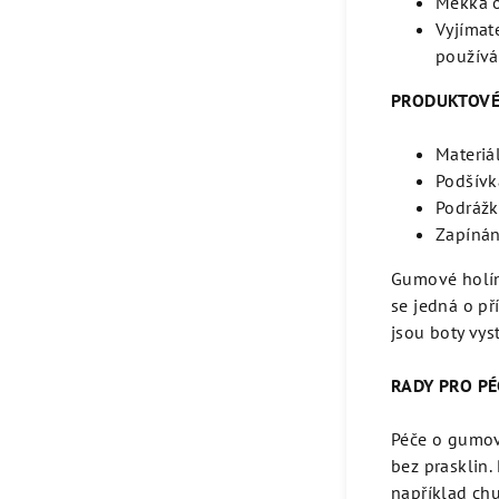
Měkká 
Vyjímat
používán
PRODUKTOVÉ
Materiá
Podšívk
Podrážk
Zapínán
Gumové holín
se jedná o př
jsou boty vy
RADY PRO PÉ
Péče o gumové
bez prasklin.
například chu