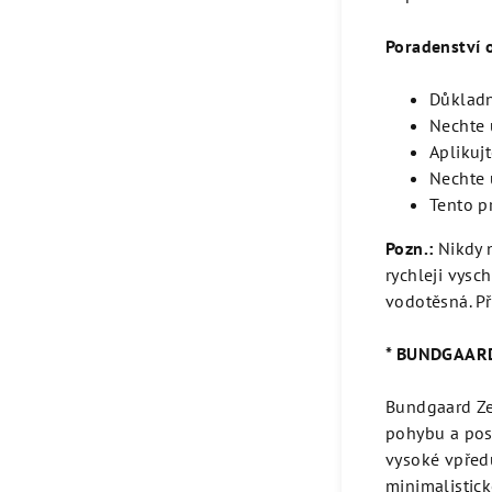
Poradenství 
Důkladn
Nechte 
Aplikuj
Nechte 
Tento p
Pozn.:
Nikdy 
rychleji vysc
vodotěsná. Př
* BUNDGAAR
Bundgaard Zer
pohybu a posk
vysoké vpřed
minimalistic