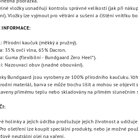
ohebná podrážka.
elné vložky usnadňují kontrolu správné velikosti (jak při náku
í). Vložky lze vyjmout pro větrání a sušení a čištění vnitřku bo
 INFORMACE:
l: Přírodní kaučuk (měkký a pružný).
a: 35% ovčí vlna, 65% Dacron.
a: Guma (flexibilní - Bundgaard Zero Heel*).
í: Nazouvací obuv (snadné obouvání).
ky Bundgaard jsou vyrobeny ze 100% přírodního kaučuku. Vzh
írodní materiál, barva se může trochu lišit a mohou se objevit
staveny přímému teplu nebo skladovány na přímém slunečním s
ČI:
 holínky a jejich údržba prodlužuje jejich životnost a udržuje 
 Pro ošetření lze koupit speciální produkty, nebo je možné použí
ťově neutrální olej na vaření.