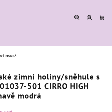
Hledat
Přihlášení
Náku
koší
MAVĚ MODRÁ
ské zimní holiny/sněhule s
401037-501 CIRRO HIGH
avě modrá
dnocení