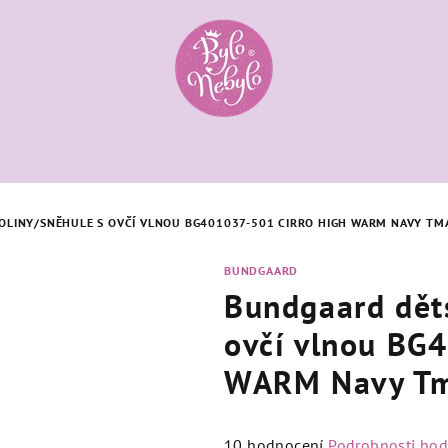
OLINY/SNĚHULE S OVČÍ VLNOU BG401037-501 CIRRO HIGH WARM NAVY T
BUNDGAARD
Bundgaard dět
ovčí vlnou BG
WARM Navy Tm
Průměrné
10 hodnocení
Podrobnosti ho