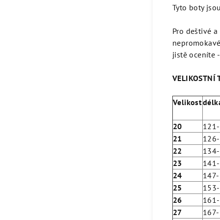
Tyto boty jso
Pro deštivé a
nepromokavé 
jistě oceníte
VELIKOSTNÍ 
Velikost
délk
20
121
21
126
22
134
23
141
24
147
25
153
26
161
27
167