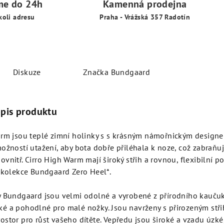
me do 24h
Kamenná prodejna
koli adresu
Praha - Vrážská 357 Radotín
Diskuze
Značka
Bundgaard
opis produktu
rm jsou teplé zimní holinky s s krásným námořnickým designem
ožností utažení, aby bota dobře přiléhala k noze, což zabraňu
vnitř. Cirro High Warm mají široký střih a rovnou, flexibilní po
 kolekce Bundgaard Zero Heel*.
y Bundgaard jsou velmi odolné a vyrobené z přírodního kaučuk
é a pohodlné pro malé nožky. Jsou navrženy s přirozeným stři
stor pro růst vašeho dítěte. Vepředu jsou široké a vzadu úzké,