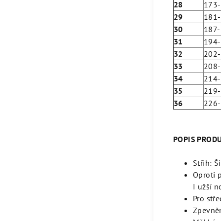
28
173
29
181
30
187
31
194
32
202
33
208
34
214
35
219
36
226
POPIS PROD
Střih: Š
Oproti p
I užší 
Pro stře
Zpevněn