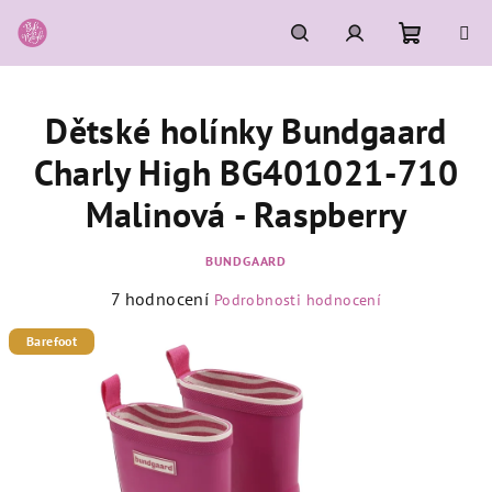
Přejít
na
obsah
Nákupní
Hledat
Přihlášení
Dětské holínky Bundgaard
košík
Charly High BG401021-710
Malinová - Raspberry
BUNDGAARD
Průměrné
7 hodnocení
Podrobnosti hodnocení
hodnocení
produktu
Barefoot
je
4,9
z
5
hvězdiček.