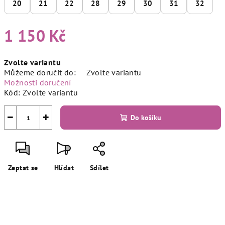
20
21
22
28
29
30
31
32
1 150 Kč
Měrná
Zvolte variantu
cena:
Můžeme doručit do:
Zvolte variantu
Možnosti doručení
Kód:
Zvolte variantu
−
+
Do košíku
Zeptat se
Hlídat
Sdílet