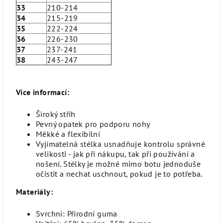
33
210-214
34
215-219
35
222-224
36
226-230
37
237-241
38
243-247
Více informací:
Široký střih
Pevný opatek pro podporu nohy
Měkké a flexibilní
Vyjímatelná stélka usnadňuje kontrolu správné
velikosti - jak při nákupu, tak při používání a
nošení. Stélky je možné mimo botu jednoduše
očistit a nechat uschnout, pokud je to potřeba.
Materiály:
Svrchní: Přírodní guma