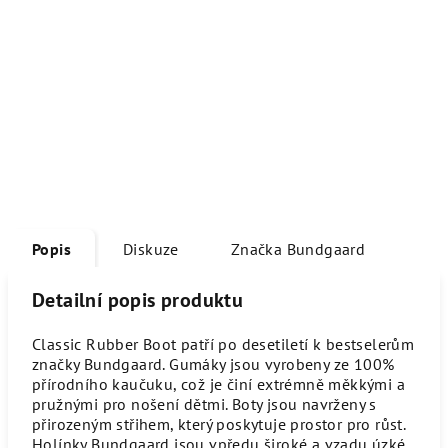
Popis
Diskuze
Značka
Bundgaard
Detailní popis produktu
Classic Rubber Boot patří po desetiletí k bestselerům
značky Bundgaard. Gumáky jsou vyrobeny ze 100%
přírodního kaučuku, což je činí extrémně měkkými a
pružnými pro nošení dětmi. Boty jsou navrženy s
přirozeným střihem, který poskytuje prostor pro růst.
Holínky Bundgaard jsou vpředu široké a vzadu úzké.