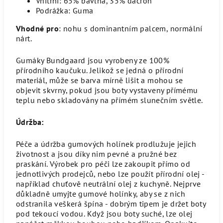
Vnitřní: 65% bavlna, 35% dacron
Podrážka: Guma
Vhodné pro
: nohu s dominantním palcem, normální
nárt.
Gumáky Bundgaard jsou vyrobeny ze 100%
přírodního kaučuku. Jelikož se jedná o přírodní
materiál, může se barva mírně lišit a mohou se
objevit skvrny, pokud jsou boty vystaveny přímému
teplu nebo skladovány na přímém slunečním světle.
Údržba:
Péče a údržba gumových holínek prodlužuje jejich
životnost a jsou díky nim pevné a pružné bez
praskání. Výrobek pro péči lze zakoupit přímo od
jednotlivých prodejců, nebo lze použít přírodní olej -
například chuťově neutrální olej z kuchyně. Nejprve
důkladně umyjte gumové holínky, aby se z nich
odstranila veškerá špína - dobrým tipem je držet boty
pod tekoucí vodou. Když jsou boty suché, lze olej