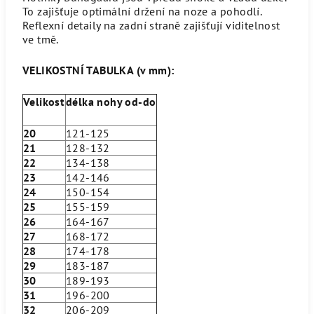
To zajišťuje optimální držení na noze a pohodlí.
Reflexní detaily na zadní straně zajišťují viditelnost
ve tmě.
VELIKOSTNÍ TABULKA (v mm):
Velikost
délka nohy od-do
20
121-125
21
128-132
22
134-138
23
142-146
24
150-154
25
155-159
26
164-167
27
168-172
28
174-178
29
183-187
30
189-193
31
196-200
32
206-209