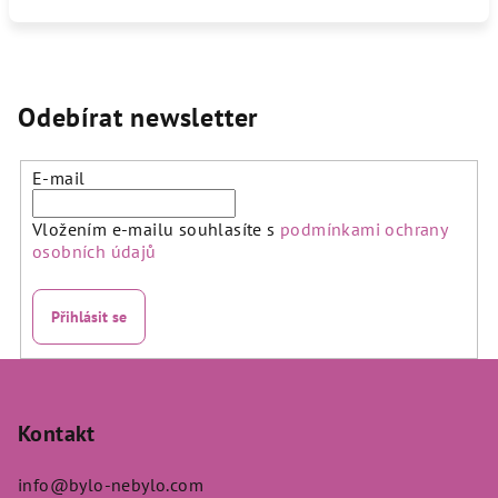
Odebírat newsletter
E-mail
Vložením e-mailu souhlasíte s
podmínkami ochrany
osobních údajů
Přihlásit se
Z
á
p
Kontakt
a
info
@
bylo-nebylo.com
t