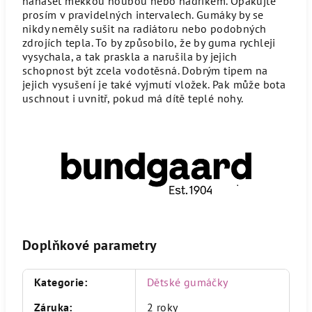
nanášet měkkou houbou nebo hadříkem. Opakujte
prosím v pravidelných intervalech. Gumáky by se
nikdy neměly sušit na radiátoru nebo podobných
zdrojích tepla. To by způsobilo, že by guma rychleji
vysychala, a tak praskla a narušila by jejich
schopnost být zcela vodotěsná. Dobrým tipem na
jejich vysušení je také vyjmutí vložek. Pak může bota
uschnout i uvnitř, pokud má dítě teplé nohy.
Doplňkové parametry
Kategorie
:
Dětské gumáčky
Záruka
:
2 roky