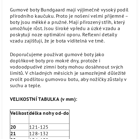
Gumové boty Bundgaard mají výjimečně vysoký podíl
přírodního kaučuku. Proto je nošení velmi příjemné –
boty jsou měkké a pružné. Mají přirozený střih, který
umožňuje růst. Jsou široké vpředu a úzké vzadu a
poskytují noze optimální oporu. Reflexní detaily
vzadu zajišťují, že je bota viditelná ve tmě.
Doporučujeme používat gumové boty jako
doplňkové boty pro mokré dny, protože i
vodoodpudivé zimní boty mohou dosáhnout svých
limitů. V chladných měsících je samozřejmě důležité
zvolit podšitou gumovou botu, aby nožičky zůstaly v
suchu a teple.
VELIKOSTNÍ TABULKA (v mm):
Velikost
délka nohy od-do
20
121-125
21
128-132