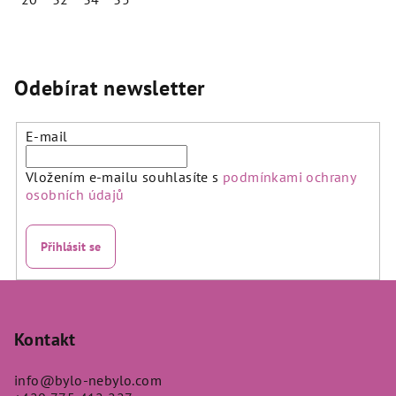
Odebírat newsletter
E-mail
Vložením e-mailu souhlasíte s
podmínkami ochrany
osobních údajů
Přihlásit se
Z
á
p
Kontakt
a
info
@
bylo-nebylo.com
t