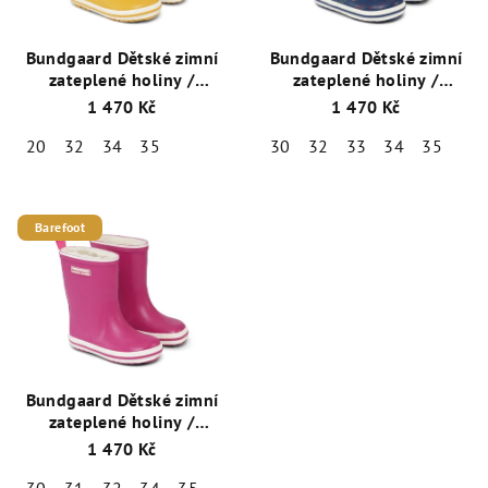
Bundgaard Dětské zimní
Bundgaard Dětské zimní
zateplené holiny /
zateplené holiny /
sněhule Charly High
sněhule Charly High
1 470 Kč
1 470 Kč
Warm BG401033-815
Warm BG401033-977
Curry
Dinosaurus
20
32
34
35
30
32
33
34
35
Barefoot
Bundgaard Dětské zimní
zateplené holiny /
sněhule Charly High
1 470 Kč
Warm BG401033-710
Malinová