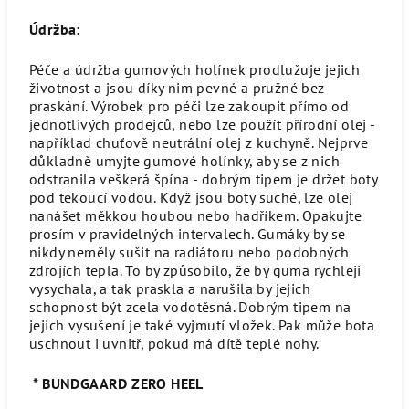
Údržba:
Péče a údržba gumových holínek prodlužuje jejich
životnost a jsou díky nim pevné a pružné bez
praskání.
Výrobek pro péči lze zakoupit přímo od
jednotlivých prodejců, nebo lze použít přírodní olej -
například chuťově neutrální olej z kuchyně. Nejprve
důkladně umyjte gumové holínky, aby se z nich
odstranila veškerá špína - dobrým tipem je držet boty
pod tekoucí vodou.
Když jsou boty suché, lze olej
nanášet měkkou houbou nebo hadříkem.
Opakujte
prosím v pravidelných intervalech. Gumáky by se
nikdy neměly sušit na radiátoru nebo podobných
zdrojích tepla.
To by způsobilo, že by guma rychleji
vysychala, a tak praskla a narušila by jejich
schopnost být zcela vodotěsná. Dobrým tipem na
jejich vysušení je také vyjmutí vložek.
Pak může bota
uschnout i uvnitř, pokud má dítě teplé nohy.
* BUNDGAARD ZERO HEEL