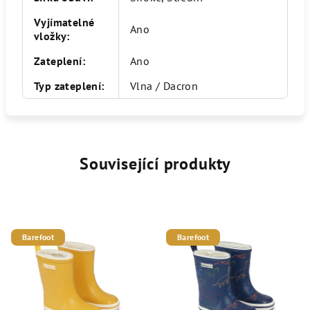
Vyjímatelné
Ano
vložky
:
Zateplení
:
Ano
Typ zateplení
:
Vlna / Dacron
Související produkty
Barefoot
Barefoot