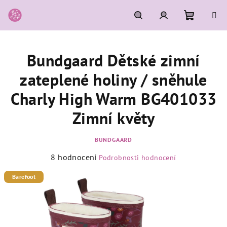
Přejít
na
obsah
Nákupní
Hledat
Přihlášení
Bundgaard Dětské zimní
košík
zateplené holiny / sněhule
Charly High Warm BG401033
Zimní květy
BUNDGAARD
Průměrné
8 hodnocení
Podrobnosti hodnocení
hodnocení
produktu
Barefoot
je
4,9
z
5