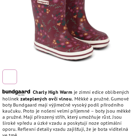
hvězdiček.
Charly High Warm
je zimní edice oblíbených
holínek
zateplených ovčí vlnou.
Měkké a pružné. Gumové
boty Bundgaard mají výjimečně vysoký podíl přírodního
kaučuku. Proto je nošení velmi příjemné – boty jsou měkké
a pružné. Mají přirozený střih, který umožňuje růst. Jsou
široké vpředu a úzké vzadu a poskytují noze optimální
oporu. Reflexní detaily vzadu zajišťují, že je bota viditelná
ve tmě.