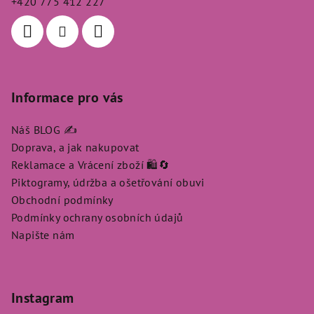
+420 775 412 227
í
Informace pro vás
Náš BLOG ✍️
Doprava, a jak nakupovat
Reklamace a Vrácení zboží 🛍️🔄
Piktogramy, údržba a ošetřování obuvi
Obchodní podmínky
Podmínky ochrany osobních údajů
Napište nám
Instagram