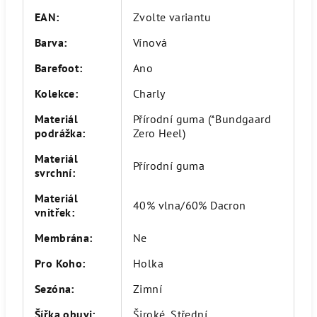
EAN
:
Zvolte variantu
Barva
:
Vínová
Barefoot
:
Ano
Kolekce
:
Charly
Materiál
Přírodní guma (*Bundgaard
podrážka
:
Zero Heel)
Materiál
Přírodní guma
svrchní
:
Materiál
40% vlna/60% Dacron
vnitřek
:
Membrána
:
Ne
Pro Koho
:
Holka
Sezóna
:
Zimní
Šířka obuvi
:
Široké, Střední