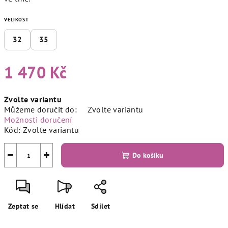
VELIKOST
32
35
1 470 Kč
Měrná
Zvolte variantu
cena:
Můžeme doručit do:
Zvolte variantu
Možnosti doručení
Kód:
Zvolte variantu
−
+
Do košíku
Zeptat se
Hlídat
Sdílet