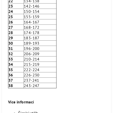
22
134-138
23
142-146
24
150-154
25
155-159
26
164-167
27
168-172
28
174-178
29
183-187
30
189-193
31
196-200
32
206-209
33
210-214
34
215-219
35
222-224
36
226-230
37
237-241
38
243-247
Více informací
Široký střih