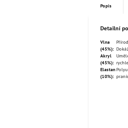
Popis
Detailní p
Vlna
Příro
(45%):
Dokáž
Akryl
Umělé
(45%):
rychl
Elastan
Polyu
(10%):
praní