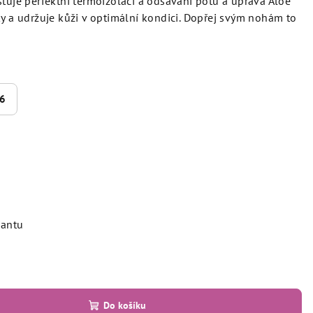
šťuje perfektní termoizolaci a odsávání potu a úprava Aloe
ky a udržuje kůži v optimální kondici. Dopřej svým nohám to
46
iantu
Do košíku