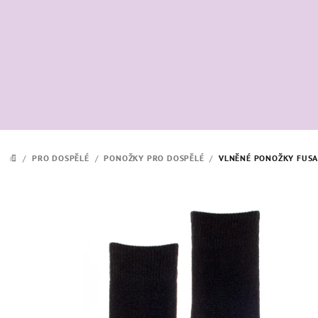
Přejít
na
obsah
/
PRO DOSPĚLÉ
/
PONOŽKY PRO DOSPĚLÉ
/
VLNĚNÉ PONOŽKY FUSA
DOMŮ