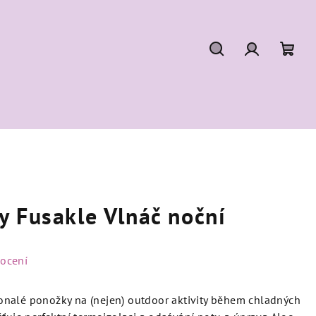
Hledat
Přihlášení
Náku
koší
y Fusakle Vlnáč noční
ocení
nalé ponožky na (nejen) outdoor aktivity během chladných