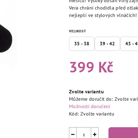
měsíců! Vysoký obsah vlny zaji
5,0
Vera chrání chodidla před otla
z
nejlepší ve stylových vlnáčích!
5
hvězdiček.
VELIKOST
35 - 38
39 - 42
43 - 
399 Kč
Měrná
cena:
Zvolte variantu
Můžeme doručit do:
Zvolte var
Možnosti doručení
Kód:
Zvolte variantu
−
+