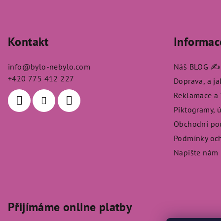
Z
á
Kontakt
Informac
p
a
info
@
bylo-nebylo.com
Náš BLOG ✍️
t
+420 775 412 227
Doprava, a j
Reklamace a V
í
Piktogramy, 
Obchodní po
Podmínky och
Napište nám
Přijímáme online platby