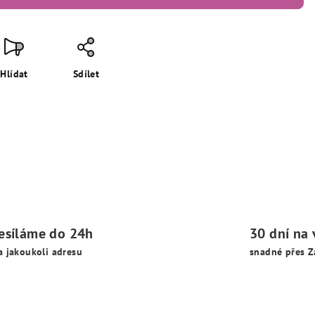
Hlídat
Sdílet
esíláme do 24h
30 dní na 
a jakoukoli adresu
snadné přes Z