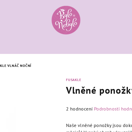
KLE VLNÁČ NOČNÍ
FUSAKLE
Vlněné ponožk
Průměrné
2 hodnocení
Podrobnosti hodn
hodnocení
produktu
Naše vlněné ponožky jsou doko
je