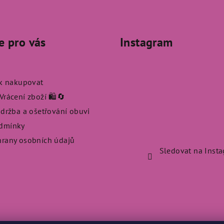
e pro vás
Instagram
ak nakupovat
rácení zboží 🛍️🔄
údržba a ošetřování obuvi
dmínky
rany osobních údajů
Sledovat na Inst