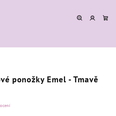
Hledat
Přihlášení
Náku
koší
ové ponožky Emel - Tmavě
ocení