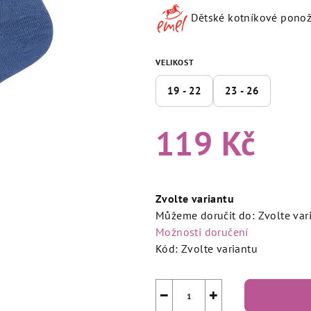
produktu
Dětské kotníkové ponož
je
5,0
z
VELIKOST
5
hvězdiček.
19 - 22
23 - 26
119 Kč
Měrná
cena:
Zvolte variantu
Můžeme doručit do:
Zvolte var
Možnosti doručení
Kód:
Zvolte variantu
−
+