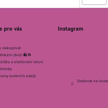
e pro vás
Instagram
ak nakupovat
rácení zboží 🛍️🔄
údržba a ošetřování obuvi
dmínky
rany osobních údajů
Sledovat na Inst