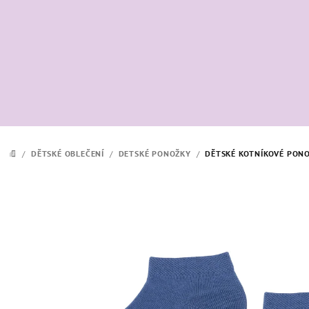
Přejít
na
obsah
/
DĚTSKÉ OBLEČENÍ
/
DETSKÉ PONOŽKY
/
DĚTSKÉ KOTNÍKOVÉ PONO
DOMŮ