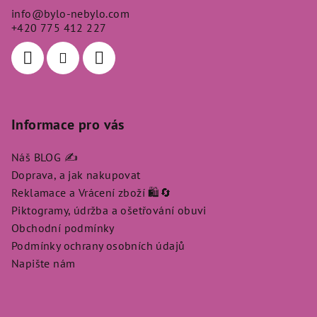
a
info
@
bylo-nebylo.com
t
+420 775 412 227
í
Informace pro vás
Náš BLOG ✍️
Doprava, a jak nakupovat
Reklamace a Vrácení zboží 🛍️🔄
Piktogramy, údržba a ošetřování obuvi
Obchodní podmínky
Podmínky ochrany osobních údajů
Napište nám