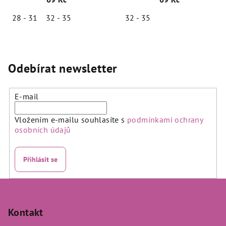
bavlna)
28 - 31
32 - 35
32 - 35
Odebírat newsletter
E-mail
Vložením e-mailu souhlasíte s
podmínkami ochrany
osobních údajů
Přihlásit se
Z
á
p
Kontakt