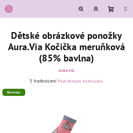
Přejít
na
obsah
Nákupní
Hledat
Přihlášení
Dětské obrázkové ponožky
košík
Aura.Via Kočička meruňková
(85% bavlna)
AURA.VIA
Průměrné
5 hodnocení
Podrobnosti hodnocení
hodnocení
produktu
Novinka
je
5,0
z
5
hvězdiček.