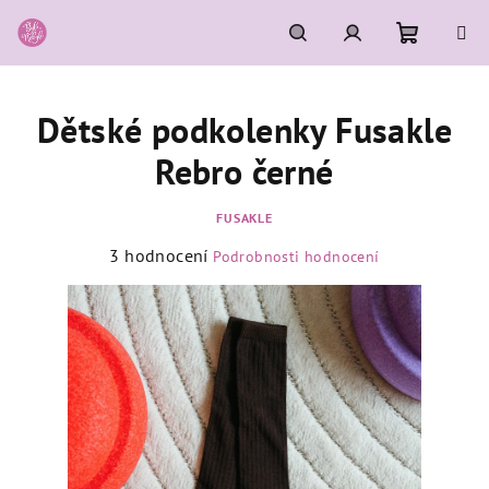
Přejít
na
obsah
Nákupní
Hledat
Přihlášení
Dětské podkolenky Fusakle
košík
Rebro černé
FUSAKLE
Průměrné
3 hodnocení
Podrobnosti hodnocení
hodnocení
produktu
je
5,0
z
5
hvězdiček.