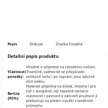
Popis
Diskuze
Značka
Fusakle
Detailní popis produktu
Vhodné a příjemné na celodenní nošení.
Vlastnosti
Trvanlivé, opětovně se přizpůsobí
ponožky:
velikosti nohy i po vyprání, jsou odolné
vůči oděru.
Materiál příjemný na dotek, vhodný i pro
lidi s alergiemi. Její tepelně-izolační
Bavlna
vlastnosti i pevnost a zároveň pružnost ji
(90%):
předurčují na přední využití v textilním
průmyslu.