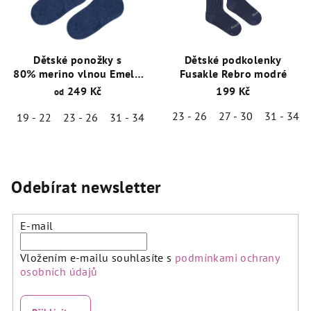
Dětské ponožky s
Dětské podkolenky
80% merino vlnou Emel -
Fusakle Rebro modré
Tm.Modré - ESK 100-51
249 Kč
199 Kč
od
23 - 26
27 - 30
31 - 34
19 - 22
23 - 26
31 - 34
Odebírat newsletter
E-mail
Vložením e-mailu souhlasíte s
podmínkami ochrany
osobních údajů