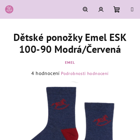
Přejít
na
obsah
Nákupní
Hledat
Přihlášení
Dětské ponožky Emel ESK
košík
100-90 Modrá/Červená
EMEL
Průměrné
4 hodnocení
Podrobnosti hodnocení
hodnocení
produktu
je
5,0
z
5
hvězdiček.