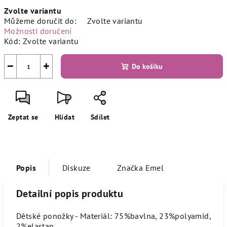
Měrná
Zvolte variantu
cena:
Můžeme doručit do:
Zvolte variantu
Možnosti doručení
Kód:
Zvolte variantu
−
+
Do košíku
Zeptat se
Hlídat
Sdílet
Popis
Diskuze
Značka
Emel
Detailní popis produktu
Dětské ponožky - Materiál: 75%bavlna, 23%polyamid,
2%elastan