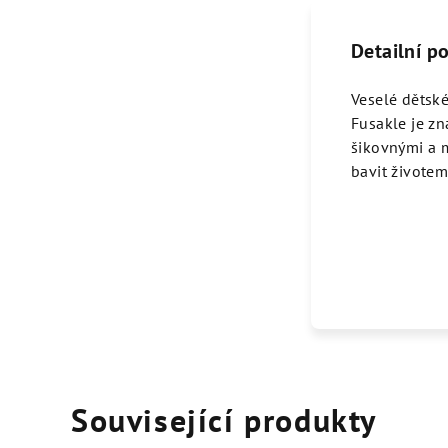
Detailní p
Veselé dětské
Fusakle je z
šikovnými a m
bavit životem
Související produkty