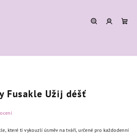
Hledat
Přihlášení
Náku
koší
 Fusakle Užij déšť
ocení
le, které ti vykouzlí úsměv na tváři, určené pro každodenní