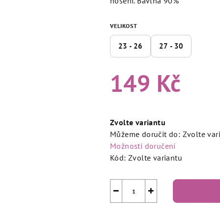
nošení. Bavlna 90%
5,0
z
VELIKOST
5
hvězdiček.
23 - 26
27 - 30
149 Kč
Měrná
cena:
Zvolte variantu
Můžeme doručit do:
Zvolte var
Možnosti doručení
Kód:
Zvolte variantu
−
+