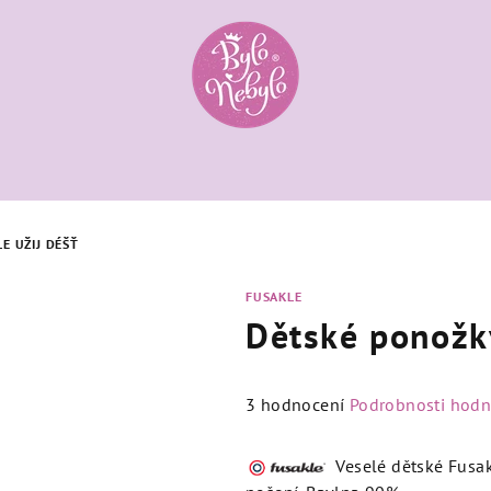
E UŽIJ DÉŠŤ
FUSAKLE
Dětské ponožky
Průměrné
3 hodnocení
Podrobnosti hodn
hodnocení
produktu
Veselé dětské Fusak
je