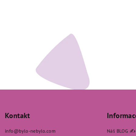
Z
á
Kontakt
Informac
p
a
info
@
bylo-nebylo.com
Náš BLOG ✍️