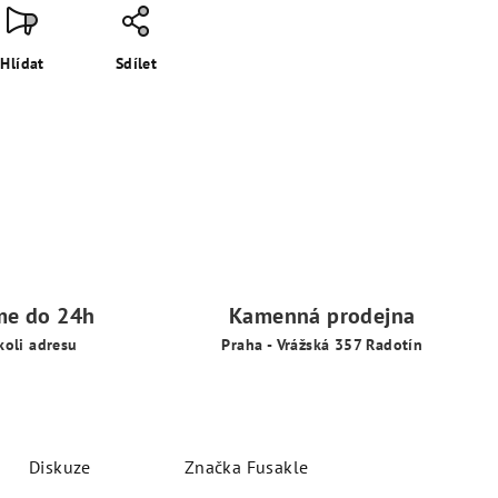
Hlídat
Sdílet
me do 24h
Kamenná prodejna
koli adresu
Praha - Vrážská 357 Radotín
Diskuze
Značka
Fusakle