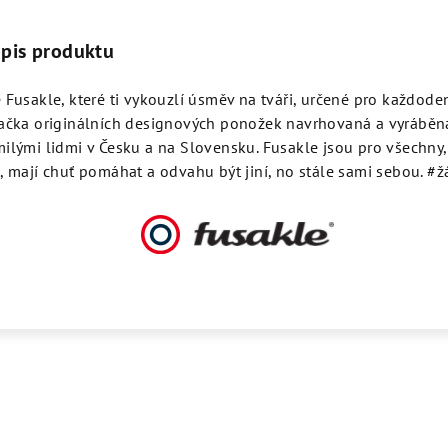
opis produktu
 Fusakle, které ti vykouzlí úsměv na tváři, určené pro každode
načka originálních designových ponožek navrhovaná a vyráběn
ilými lidmi v Česku a na Slovensku. Fusakle jsou pro všechny, k
, mají chuť pomáhat a odvahu být jiní, no stále sami sebou. 