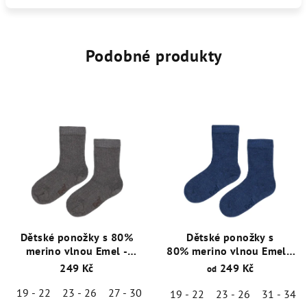
Podobné produkty
Dětské ponožky s 80%
Dětské ponožky s
merino vlnou Emel -
80% merino vlnou Emel -
Šedo-hnědá - ESK 100-53
Tm.Modré - ESK 100-51
249 Kč
249 Kč
od
19 - 22
23 - 26
27 - 30
19 - 22
23 - 26
31 - 34