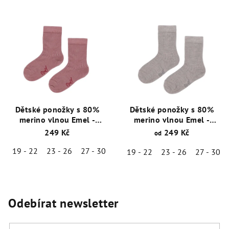
Dětské ponožky s 80%
Dětské ponožky s 80%
merino vlnou Emel -
merino vlnou Emel -
Růžová - ESK 100-56
Hnědá - ESK 100-52
249 Kč
249 Kč
od
19 - 22
23 - 26
27 - 30
19 - 22
23 - 26
27 - 30
Odebírat newsletter