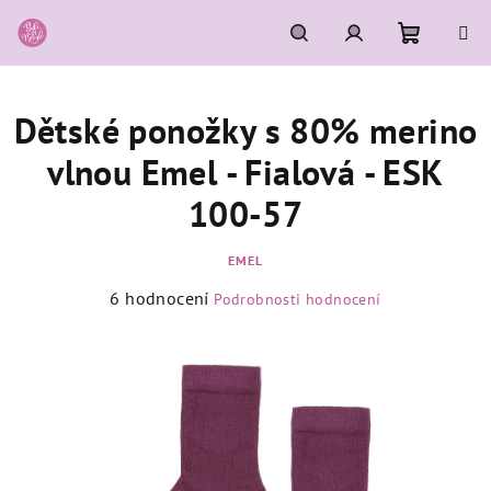
Přejít
na
obsah
Nákupní
Hledat
Přihlášení
Dětské ponožky s 80% merino
košík
vlnou Emel - Fialová - ESK
100-57
EMEL
Průměrné
6 hodnocení
Podrobnosti hodnocení
hodnocení
produktu
je
5,0
z
5
hvězdiček.