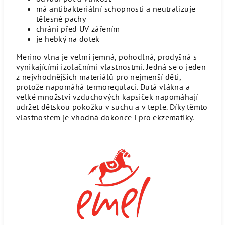
má antibakteriální schopnosti a neutralizuje
tělesné pachy
chrání před UV zářením
je hebký na dotek
Merino vlna je velmi jemná, pohodlná, prodyšná s
vynikajícími izolačními vlastnostmi. Jedná se o jeden
z nejvhodnějších materiálů pro nejmenší děti,
protože napomáhá termoregulaci. Dutá vlákna a
velké množství vzduchových kapsiček napomáhají
udržet dětskou pokožku v suchu a v teple. Díky těmto
vlastnostem je vhodná dokonce i pro ekzematiky.