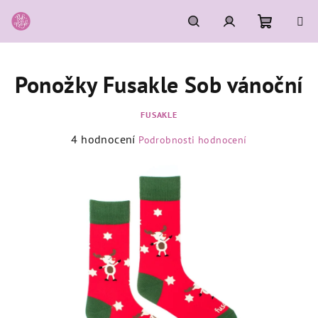
Přejít
na
obsah
Nákupní
Hledat
Přihlášení
Ponožky Fusakle Sob vánoční
košík
FUSAKLE
Průměrné
4 hodnocení
Podrobnosti hodnocení
hodnocení
produktu
je
5,0
z
5
hvězdiček.