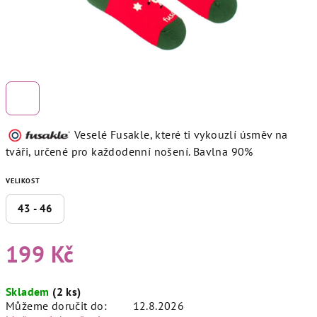
Veselé Fusakle, které ti vykouzlí úsměv na
tváři, určené pro každodenní nošení. Bavlna 90%
VELIKOST
43 - 46
199 Kč
Měrná
Skladem
(2 ks)
cena:
Můžeme doručit do:
12.8.2026