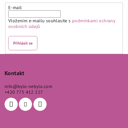
E-mail
Vložením e-mailu souhlasíte s
podmínkami ochrany
osobních údajů
Přihlásit se
Z
á
p
Kontakt
a
info
@
bylo-nebylo.com
t
+420 775 412 227
í