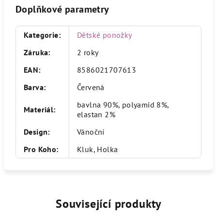
Doplňkové parametry
Kategorie
:
Dětské ponožky
Záruka
:
2 roky
EAN
:
8586021707613
Barva
:
Červená
bavlna 90%, polyamid 8%,
Materiál
:
elastan 2%
Design
:
Vánoční
Pro Koho
:
Kluk, Holka
Související produkty