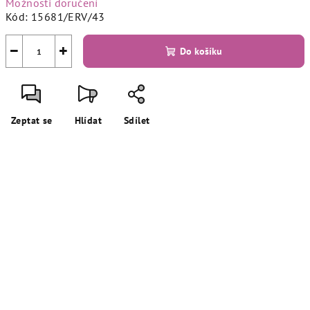
Možnosti doručení
Kód:
15681/ERV/43
−
+
Do košíku
Zeptat se
Hlídat
Sdílet