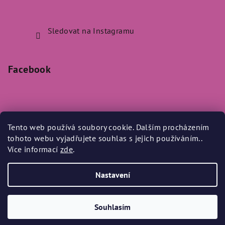
Sledovat na Instagramu
Facebook
Tento web používá soubory cookie. Dalším procházením
Přijímáme online platby
tohoto webu vyjadřujete souhlas s jejich používáním..
Více informací
zde
.
Nastavení
Copyright 2026
Bylo Nebylo
. Všechna práva vyhrazena.
Souhlasím
Vytvořil Shoptet