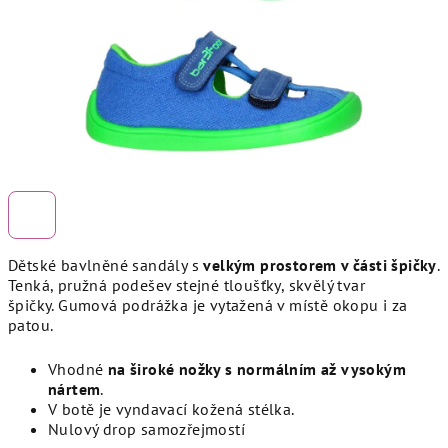
Dětské bavlněné sandály s
velkým prostorem v části špičky
.
Tenká, pružná podešev stejné tloušťky, skvělý tvar
špičky.
Gumová podrážka je vytažená v místě okopu i za
patou.
Vhodné
na široké nožky s normálním až vysokým
nártem
.
V botě je vyndavací kožená stélka.
Nulový drop samozřejmostí