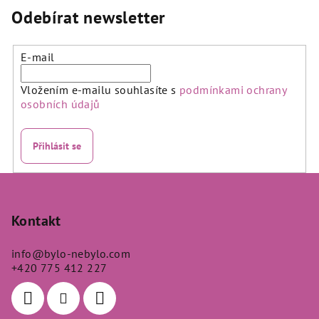
Odebírat newsletter
E-mail
Vložením e-mailu souhlasíte s
podmínkami ochrany
osobních údajů
Přihlásit se
Z
á
p
Kontakt
a
info
@
bylo-nebylo.com
t
+420 775 412 227
í