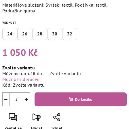
Materiálové složení: Svršek: textil, Podšívka: textil,
Podrážka: guma
VELIKOST
24
26
28
30
32
1 050 Kč
Měrná
Zvolte variantu
cena:
Můžeme doručit do:
Zvolte variantu
Možnosti doručení
Kód:
Zvolte variantu
−
+
Do košíku
Zeptat se
Hlídat
Sdílet