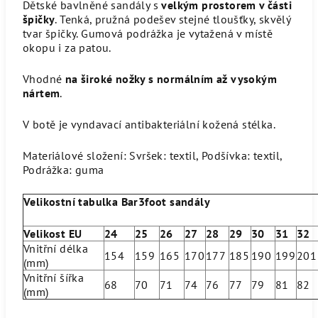
Dětské bavlněné sandály s
velkým prostorem v části
špičky
. Tenká, pružná podešev stejné tloušťky, skvělý
tvar špičky.
Gumová podrážka je vytažená v místě
okopu i za patou.
Vhodné
na široké nožky s normálním až vysokým
nártem
.
V botě je vyndavací antibakteriální kožená stélka.
Materiálové složení: Svršek: textil, Podšívka: textil,
Podrážka: guma
Velikostní tabulka Bar3foot sandály
Velikost EU
24
25
26
27
28
29
30
31
32
Vnitřní délka
154
159
165
170
177
185
190
199
201
(mm)
Vnitřní šířka
68
70
71
74
76
77
79
81
82
(mm)