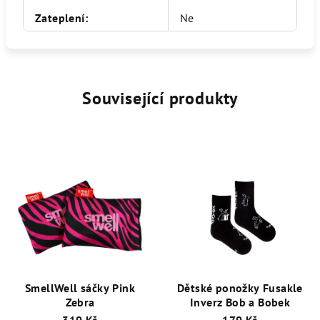
Zateplení
:
Ne
Související produkty
SmellWell sáčky Pink
Dětské ponožky Fusakle
Zebra
Inverz Bob a Bobek
319 Kč
179 Kč