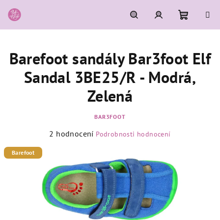
Přejít
na
obsah
Nákupní
Hledat
Přihlášení
Barefoot sandály Bar3foot Elf
košík
Sandal 3BE25/R - Modrá,
Zelená
BAR3FOOT
Průměrné
2 hodnocení
Podrobnosti hodnocení
hodnocení
produktu
Barefoot
je
5,0
z
5
hvězdiček.