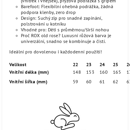
(vnitřek i vnějšek), pryžová podrážka s gripem
Barefoot: Flexibilní ohebná podrážka, žádná
podpora klenby, zero drop
Design: Suchý zip pro snadné zapínání,
polstrování u kotníku
Vhodné pro: Děti s průměrnou/širší nohou
Proč ROX old rose? Luxusní růžová barva je
univerzální, snadno se kombinuje a čistí.
Ideální pro dovolenou i každodenní použití!
Velikost
22
23
24
25
2
Vnitřní délka (mm)
148
153
160
165
1
Vnitřní šířka (mm)
59
60
61
62
6