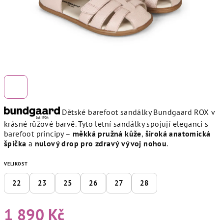
Dětské barefoot sandálky Bundgaard ROX v
krásné růžové barvě. Tyto letní sandálky spojují eleganci s
barefoot principy –
měkká pružná kůže
,
široká anatomická
špička
a
nulový drop pro zdravý vývoj nohou
.
VELIKOST
22
23
25
26
27
28
1 890 Kč