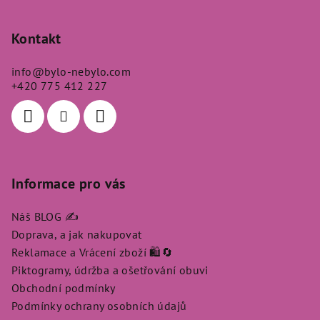
á
p
Kontakt
a
info
@
bylo-nebylo.com
t
+420 775 412 227
í
Informace pro vás
Náš BLOG ✍️
Doprava, a jak nakupovat
Reklamace a Vrácení zboží 🛍️🔄
Piktogramy, údržba a ošetřování obuvi
Obchodní podmínky
Podmínky ochrany osobních údajů