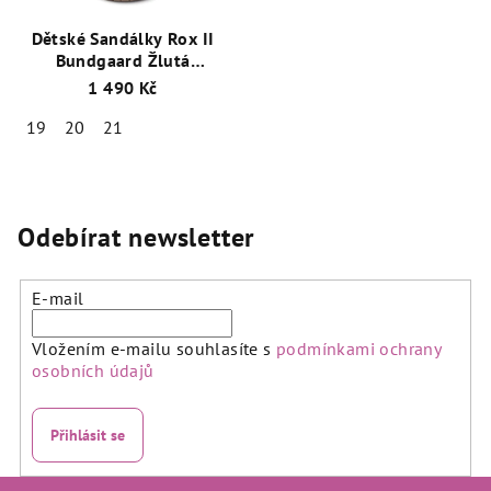
Dětské Sandálky Rox II
Bundgaard Žlutá
BG202047G
1 490 Kč
19
20
21
Odebírat newsletter
E-mail
Vložením e-mailu souhlasíte s
podmínkami ochrany
osobních údajů
Přihlásit se
Z