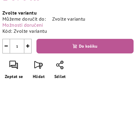
Měrná
Zvolte variantu
cena:
Můžeme doručit do:
Zvolte variantu
Možnosti doručení
Kód:
Zvolte variantu
−
+
Do košíku
Zeptat se
Hlídat
Sdílet