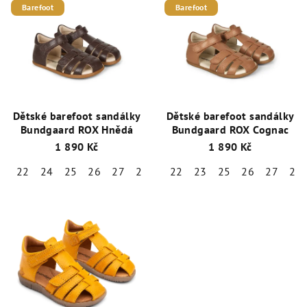
Barefoot
Barefoot
Dětské barefoot sandálky
Dětské barefoot sandálky
Bundgaard ROX Hnědá
Bundgaard ROX Cognac
1 890 Kč
1 890 Kč
22
24
25
26
27
28
22
23
25
26
27
28