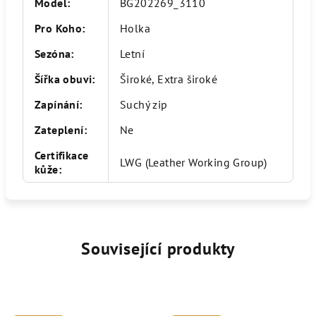
Model
:
BG202269_3110
Pro Koho
:
Holka
Sezóna
:
Letní
Šířka obuvi
:
Široké, Extra široké
Zapínání
:
Suchý zip
Zateplení
:
Ne
Certifikace
LWG (Leather Working Group)
kůže
:
Související produkty