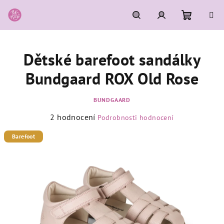
Přejít
na
obsah
Nákupní
Hledat
Přihlášení
Dětské barefoot sandálky
košík
Bundgaard ROX Old Rose
BUNDGAARD
Průměrné
2 hodnocení
Podrobnosti hodnocení
hodnocení
produktu
Barefoot
je
5,0
z
5
hvězdiček.