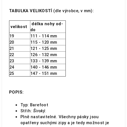
TABULKA VELIKOSTÍ
(dle výrobce, v mm):
délka nohy od-
velikost
do
19
111 - 114 mm
20
115 - 120 mm
21
121 - 125 mm
22
126 - 132 mm
23
133 - 139 mm
24
140 - 146 mm
25
147 - 151 mm
POPIS:
Typ: Barefoot
Střih:
Široký
.
Plně nastavitelné. Všechny pásky jsou
opatřeny suchými zipy a je tedy možnost je