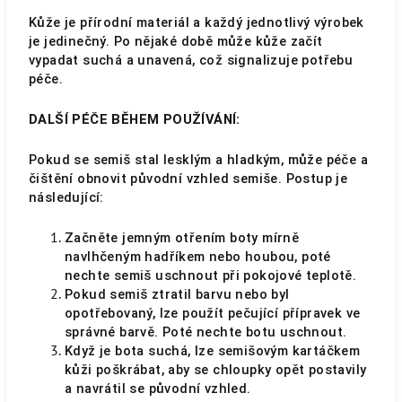
Kůže je přírodní materiál a každý jednotlivý výrobek
je jedinečný. Po nějaké době může kůže začít
vypadat suchá a unavená, což signalizuje potřebu
péče.
DALŠÍ PÉČE BĚHEM POUŽÍVÁNÍ:
Pokud se semiš stal lesklým a hladkým, může péče a
čištění obnovit původní vzhled semiše. Postup je
následující:
Začněte jemným otřením boty mírně
navlhčeným hadříkem nebo houbou, poté
nechte semiš uschnout při pokojové teplotě.
Pokud semiš ztratil barvu nebo byl
opotřebovaný, lze použít pečující přípravek ve
správné barvě. Poté nechte botu uschnout.
Když je bota suchá, lze semišovým kartáčkem
kůži poškrábat, aby se chloupky opět postavily
a navrátil se původní vzhled.