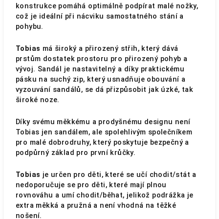
konstrukce pomáhá optimálně podpírat malé nožky,
což je ideální při nácviku samostatného stání a
pohybu.
Tobias
má široký a přirozený střih, který dává
prstům dostatek prostoru pro přirozený pohyb a
vývoj. Sandál je nastavitelný a díky praktickému
pásku na suchý zip, který usnadňuje obouvání a
vyzouvání sandálů, se dá přizpůsobit jak úzké, tak
široké noze.
Díky svému měkkému a prodyšnému designu není
Tobias jen sandálem, ale spolehlivým společníkem
pro malé dobrodruhy, který poskytuje bezpečný a
podpůrný základ pro první krůčky.
Tobias
je určen pro děti, které se učí chodit/stát a
nedoporučuje se pro děti, které mají plnou
rovnováhu a umí chodit/běhat, jelikož podrážka je
extra měkká a pružná a není vhodná na těžké
nošení.