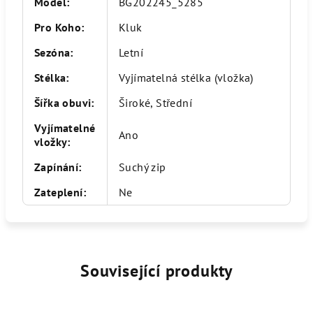
Model
:
BG202245_5285
Pro Koho
:
Kluk
Sezóna
:
Letní
Stélka
:
Vyjímatelná stélka (vložka)
Šířka obuvi
:
Široké, Střední
Vyjímatelné
Ano
vložky
:
Zapínání
:
Suchý zip
Zateplení
:
Ne
Související produkty