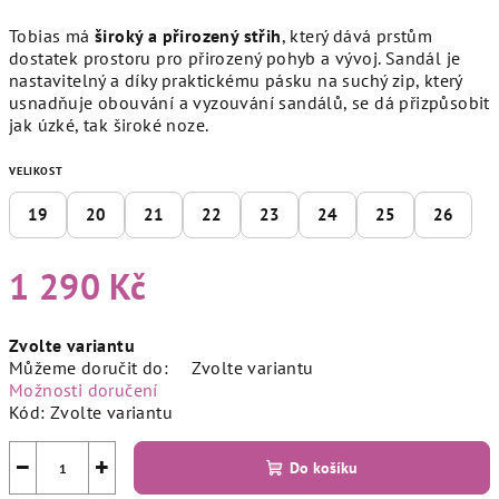
Tobias má
široký a přirozený střih
, který dává prstům
dostatek prostoru pro přirozený pohyb a vývoj. Sandál je
nastavitelný a díky praktickému pásku na suchý zip, který
usnadňuje obouvání a vyzouvání sandálů, se dá přizpůsobit
jak úzké, tak široké noze.
VELIKOST
19
20
21
22
23
24
25
26
1 290 Kč
Měrná
Zvolte variantu
cena:
Můžeme doručit do:
Zvolte variantu
Možnosti doručení
Kód:
Zvolte variantu
−
+
Do košíku