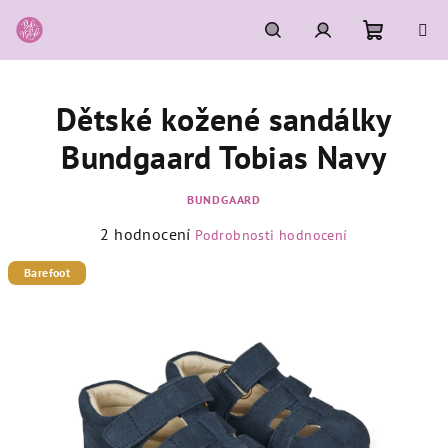
Přejít
na
obsah
Nákupní
Hledat
Přihlášení
Dětské kožené sandálky
košík
Bundgaard Tobias Navy
BUNDGAARD
Průměrné
2 hodnocení
Podrobnosti hodnocení
hodnocení
produktu
Barefoot
je
5,0
z
5
hvězdiček.