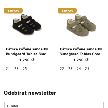
Barefoot
Barefoot
Dětské kožené sandálky
Dětské kožené sandálky
Bundgaard Tobias Black
Bundgaard Tobias Green
BG202245-1299
BG202245-6265
1 290 Kč
1 290 Kč
21
23
25
22
23
24
25
Odebírat newsletter
E-mail