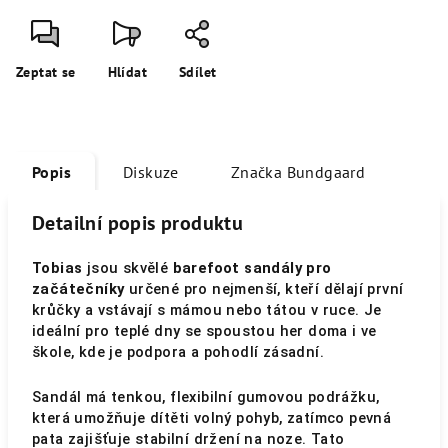
Zeptat se
Hlídat
Sdílet
Popis
Diskuze
Značka
Bundgaard
Detailní popis produktu
Tobias
jsou skvělé
barefoot
sandály pro
začátečníky
určené pro nejmenší, kteří dělají první
krůčky a vstávají s mámou nebo tátou v ruce. Je
ideální pro teplé dny se spoustou her doma i ve
škole, kde je podpora a pohodlí zásadní.
Sandál má tenkou, flexibilní gumovou podrážku,
která umožňuje dítěti volný pohyb, zatímco pevná
pata zajišťuje stabilní držení na noze. Tato