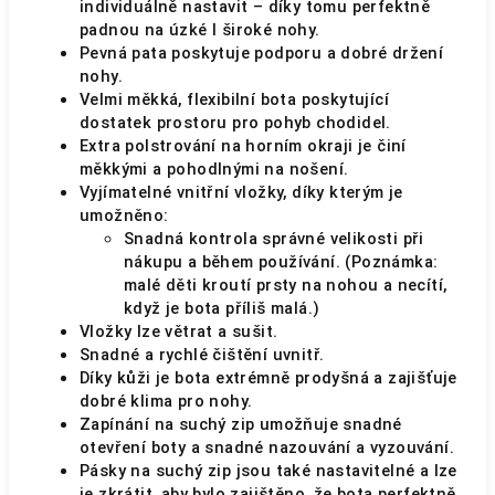
individuálně nastavit – díky tomu perfektně
padnou na úzké I široké nohy.
Pevná pata poskytuje podporu a dobré držení
nohy.
Velmi měkká, flexibilní bota poskytující
dostatek prostoru pro pohyb chodidel.
Extra polstrování na horním okraji je činí
měkkými a pohodlnými na nošení.
Vyjímatelné vnitřní vložky, díky kterým je
umožněno:
Snadná kontrola správné velikosti při
nákupu a během používání. (Poznámka:
malé děti kroutí prsty na nohou a necítí,
když je bota příliš malá.)
Vložky lze větrat a sušit.
Snadné a rychlé čištění uvnitř.
Díky kůži je bota extrémně prodyšná a zajišťuje
dobré klima pro nohy.
Zapínání na suchý zip umožňuje snadné
otevření boty a snadné nazouvání a vyzouvání.
Pásky na suchý zip jsou také nastavitelné a lze
je zkrátit, aby bylo zajištěno, že bota perfektně