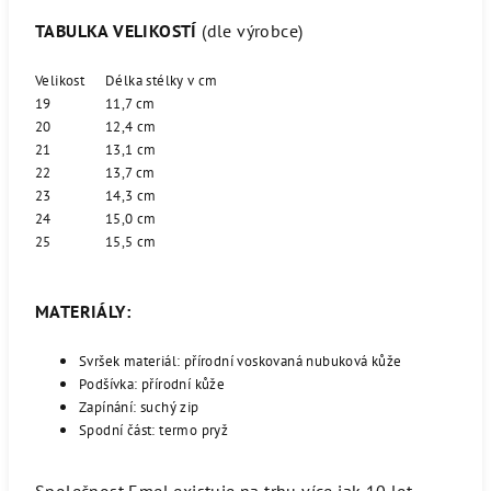
TABULKA VELIKOSTÍ
(dle výrobce)
Velikost
Délka stélky v cm
19
11,7 cm
20
12,4 cm
21
13,1 cm
22
13,7 cm
23
14,3 cm
24
15,0 cm
25
15,5 cm
MATERIÁLY:
Svršek materiál: přírodní voskovaná nubuková kůže
Podšívka: přírodní kůže
Zapínání: suchý zip
Spodní část: termo pryž
Společnost Emel existuje na trhu více jak 10 let.