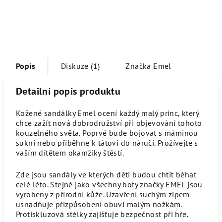
Popis
Diskuze (1)
Značka
Emel
Detailní popis produktu
Kožené sandálky Emel ocení každý malý princ, který
chce zažít nová dobrodružství při objevování tohoto
kouzelného světa. Poprvé bude bojovat s máminou
sukní nebo přiběhne k tátovi do náručí. Prožívejte s
vaším dítětem okamžiky štěstí.
Zde jsou sandály ve kterých děti budou chtít běhat
celé léto. Stejně jako všechny boty značky EMEL jsou
vyrobeny z přírodní kůže. Uzavření suchým zipem
usnadňuje přizpůsobení obuvi malým nožkám.
Protiskluzová stélky zajišťuje bezpečnost při hře.