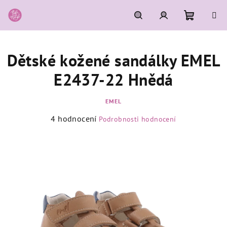
Přejít
na
obsah
Nákupní
Hledat
Přihlášení
Dětské kožené sandálky EMEL
košík
E2437-22 Hnědá
EMEL
Průměrné
4 hodnocení
Podrobnosti hodnocení
hodnocení
produktu
je
4,3
z
5
hvězdiček.