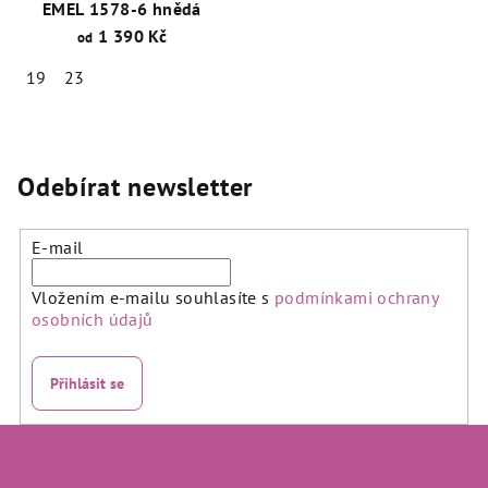
EMEL 1578-6 hnědá
1 390 Kč
od
19
23
Odebírat newsletter
E-mail
Vložením e-mailu souhlasíte s
podmínkami ochrany
osobních údajů
Přihlásit se
Z
á