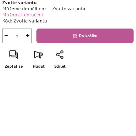
Zvolte variantu
cena:
Můžeme doručit do:
Zvolte variantu
Možnosti doručení
Kód:
Zvolte variantu
−
+
Do košíku
Zeptat se
Hlídat
Sdílet