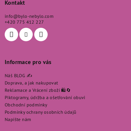
p
Kontakt
a
info
@
bylo-nebylo.com
t
+420 775 412 227
í
Informace pro vás
Náš BLOG ✍️
Doprava, a jak nakupovat
Reklamace a Vrácení zboží 🛍️🔄
Piktogramy, údržba a ošetřování obuvi
Obchodní podmínky
Podmínky ochrany osobních údajů
Napište nám