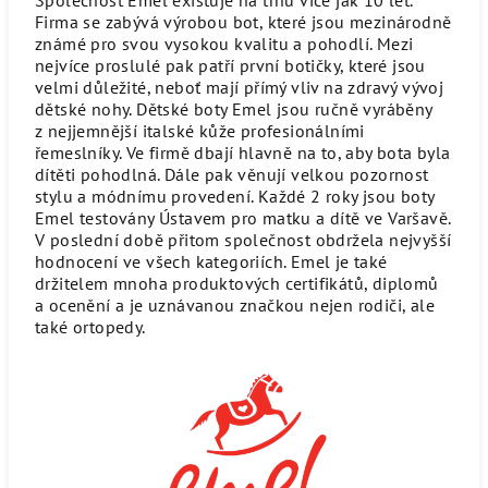
Firma se zabývá výrobou bot, které jsou mezinárodně
známé pro svou vysokou kvalitu a pohodlí. Mezi
nejvíce proslulé pak patří první botičky, které jsou
velmi důležité, neboť mají přímý vliv na zdravý vývoj
dětské nohy. Dětské boty Emel jsou ručně vyráběny
z nejjemnější italské kůže profesionálními
řemeslníky. Ve firmě dbají hlavně na to, aby bota byla
dítěti pohodlná. Dále pak věnují velkou pozornost
stylu a módnímu provedení. Každé 2 roky jsou boty
Emel testovány Ústavem pro matku a dítě ve Varšavě.
V poslední době přitom společnost obdržela nejvyšší
hodnocení ve všech kategoriích. Emel je také
držitelem mnoha produktových certifikátů, diplomů
a ocenění a je uznávanou značkou nejen rodiči, ale
také ortopedy.