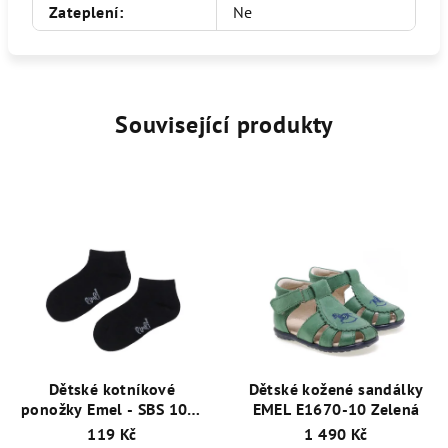
Zateplení
:
Ne
Související produkty
Dětské kotníkové
Dětské kožené sandálky
ponožky Emel - SBS 100-
EMEL E1670-10 Zelená
42 / Černá
119 Kč
1 490 Kč