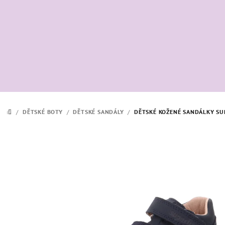
Přejít
na
obsah
/
DĚTSKÉ BOTY
/
DĚTSKÉ SANDÁLY
/
DĚTSKÉ KOŽENÉ SANDÁLKY SU
DOMŮ