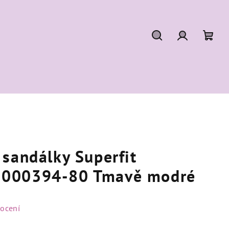
Hledat
Přihlášení
Náku
koší
sandálky Superfit
000394-80 Tmavě modré
ocení