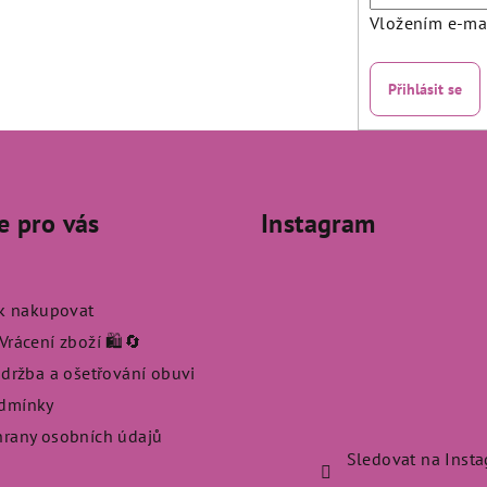
Vložením e-mai
Přihlásit se
e pro vás
Instagram
ak nakupovat
rácení zboží 🛍️🔄
údržba a ošetřování obuvi
dmínky
rany osobních údajů
Sledovat na Inst