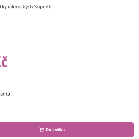
ky rakouských Superfit
Kč
iantu
Do košíku