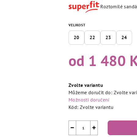
produktu
Roztomilé sandál
je
5,0
z
VELIKOST
5
20
22
23
24
hvězdiček.
od
1 480 
Měrná
cena:
Zvolte variantu
Můžeme doručit do:
Zvolte var
Možnosti doručení
Kód:
Zvolte variantu
−
+