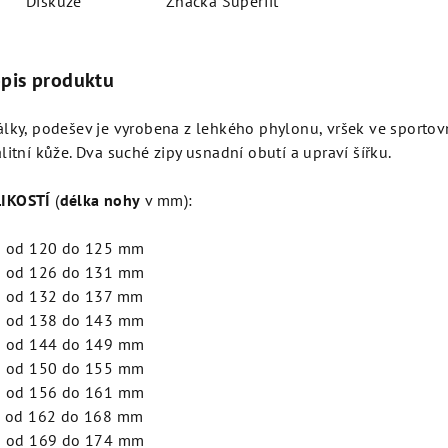
Diskuze
Značka
Superfit
opis produktu
álky, podešev je vyrobena z lehkého phylonu, vršek ve sporto
litní kůže. Dva suché zipy usnadní obutí a upraví šířku.
IKOSTÍ
(
délka nohy
v mm):
- od 120 do 125 mm
- od 126 do 131 mm
- od 132 do 137 mm
- od 138 do 143 mm
- od 144 do 149 mm
- od 150 do 155 mm
 - od 156 do 161 mm
- od 162 do 168 mm
- od 169 do 174 mm