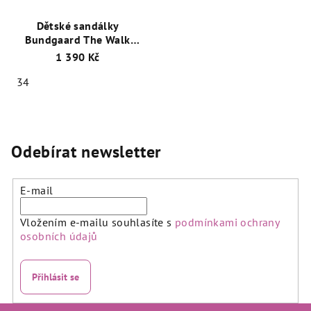
Dětské sandálky
Bundgaard The Walk
Summer II BG202166DG-
1 390 Kč
528 Oceán
34
Odebírat newsletter
E-mail
Vložením e-mailu souhlasíte s
podmínkami ochrany
osobních údajů
Přihlásit se