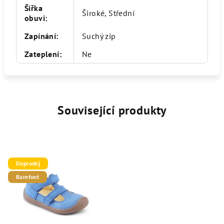
Šířka
Široké, Střední
obuvi
:
Zapínání
:
Suchý zip
Zateplení
:
Ne
Související produkty
Doprodej
Barefoot