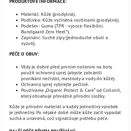
PRODUKTOVÉ INFORMACE:
Materiál: Kůže (prodyšná).
Podšívka: Kůže vyčiněná rostlinami (prodyšná).
Podešev: Guma (TPR - vysoce flexibilní.
Bundgaard Zero Heel*).
Zapínání: Suché zipy (jednoduché obutí a
vyzutí).
PÉČE O OBUV:
Vždy je dobré před prvním nošením na boty
použít ochranný sprej (abyste zabránili
pronikání nečistot, mastnoty a vody do kůže).
Ochranný sprej vybírejte pečlivě.
Používáme „Organic Protect & Care“ od Collonil,
který obsahuje převážně přírodní složky.
Kůže je přírodní materiál a každý jednotlivý výrobek
je jedinečný. Po nějaké době může kůže začít vypadat
suchá a unavená, což signalizuje potřebu péče.
DALŠÍ PÉČE BĚHEM POUŽÍVÁNÍ: