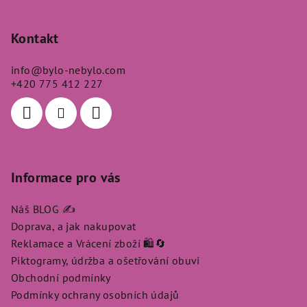
Z
á
p
Kontakt
a
info
@
bylo-nebylo.com
t
+420 775 412 227
í
Informace pro vás
Náš BLOG ✍️
Doprava, a jak nakupovat
Reklamace a Vrácení zboží 🛍️🔄
Piktogramy, údržba a ošetřování obuvi
Obchodní podmínky
Podmínky ochrany osobních údajů