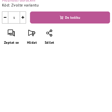
Možnosti doručení
Kód:
Zvolte variantu
−
+
Do košíku
Zeptat se
Hlídat
Sdílet