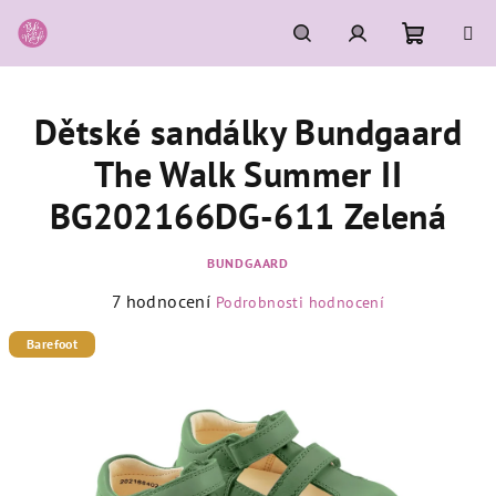
Přejít
na
obsah
Nákupní
Hledat
Přihlášení
Dětské sandálky Bundgaard
košík
The Walk Summer II
BG202166DG-611 Zelená
BUNDGAARD
Průměrné
7 hodnocení
Podrobnosti hodnocení
hodnocení
produktu
Barefoot
je
4,6
z
5
hvězdiček.