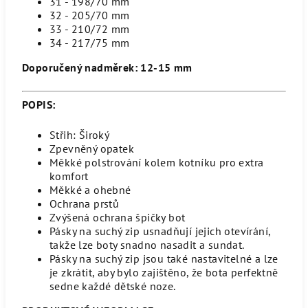
31 - 198/70 mm
32 - 205/70 mm
33 - 210/72 mm
34 - 217/75 mm
Doporučený nadměrek: 12-15 mm
POPIS:
Střih: Široký
Zpevněný opatek
Měkké polstrování kolem kotníku pro extra
komfort
Měkké a ohebné
Ochrana prstů
Zvýšená ochrana špičky bot
Pásky na suchý zip usnadňují jejich otevírání,
takže lze boty snadno nasadit a sundat.
Pásky na suchý zip jsou také nastavitelné a lze
je zkrátit, aby bylo zajištěno, že bota perfektně
sedne každé dětské noze.