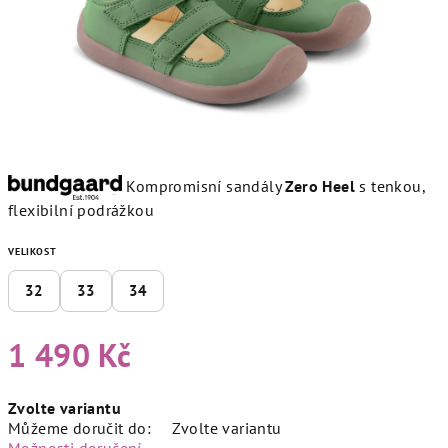
Kompromisní sandály
Zero Heel
s tenkou,
flexibilní podrážkou
VELIKOST
32
33
34
1 490 Kč
Měrná
Zvolte variantu
cena:
Můžeme doručit do:
Zvolte variantu