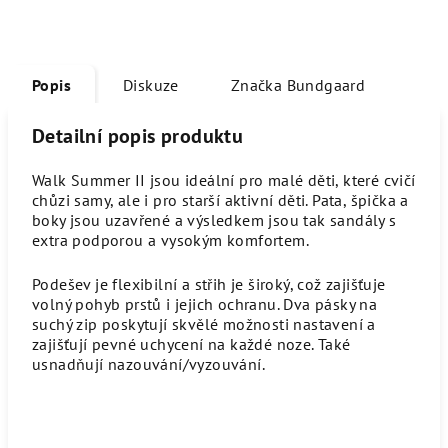
Popis
Diskuze
Značka
Bundgaard
Detailní popis produktu
Walk Summer II jsou ideální pro malé děti, které cvičí
chůzi samy, ale i pro starší aktivní děti. Pata, špička a
boky jsou uzavřené a výsledkem jsou tak sandály s
extra podporou a vysokým komfortem.
Podešev je flexibilní a střih je široký, což zajišťuje
volný pohyb prstů i jejich ochranu. Dva pásky na
suchý zip poskytují skvělé možnosti nastavení a
zajišťují pevné uchycení na každé noze. Také
usnadňují nazouvání/vyzouvání.