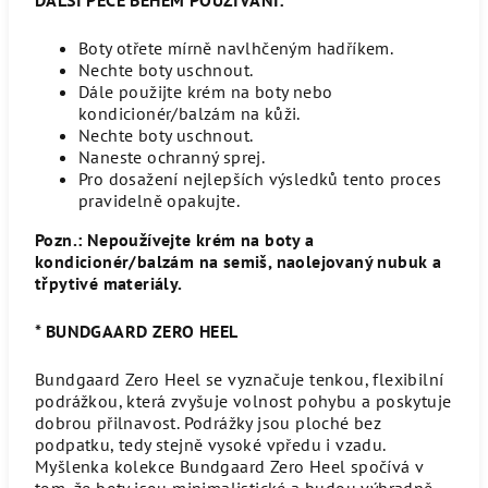
Boty otřete mírně navlhčeným hadříkem.
Nechte boty uschnout.
Dále použijte krém na boty nebo
kondicionér/balzám na kůži.
Nechte boty uschnout.
Naneste ochranný sprej.
Pro dosažení nejlepších výsledků tento proces
pravidelně opakujte.
Pozn.: Nepoužívejte krém na boty a
kondicionér/balzám na semiš, naolejovaný nubuk a
třpytivé materiály.
* BUNDGAARD ZERO HEEL
Bundgaard Zero Heel se vyznačuje tenkou, flexibilní
podrážkou, která zvyšuje volnost pohybu a poskytuje
dobrou přilnavost. Podrážky jsou ploché bez
podpatku, tedy stejně vysoké vpředu i vzadu.
Myšlenka kolekce Bundgaard Zero Heel spočívá v
tom, že boty jsou minimalistické a budou výhradně