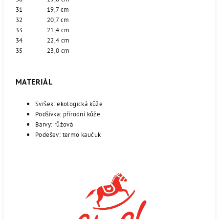
31
19,7 cm
32
20,7 cm
33
21,4 cm
34
22,4 cm
35
23,0 cm
MATERIÁL
Svršek: ekologická kůže
Podšívka: přírodní kůže
Barvy: růžová
Podešev: termo kaučuk