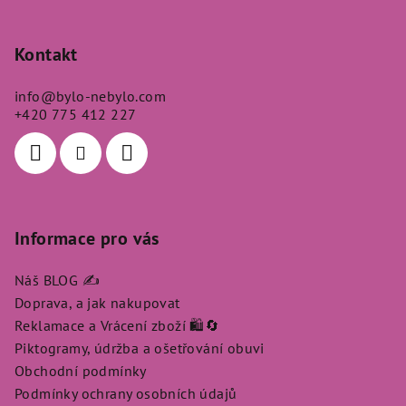
Z
á
p
Kontakt
a
info
@
bylo-nebylo.com
t
+420 775 412 227
í
Informace pro vás
Náš BLOG ✍️
Doprava, a jak nakupovat
Reklamace a Vrácení zboží 🛍️🔄
Piktogramy, údržba a ošetřování obuvi
Obchodní podmínky
Podmínky ochrany osobních údajů