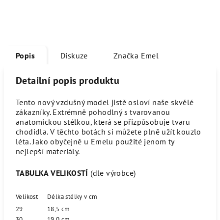
Popis
Diskuze
Značka
Emel
Detailní popis produktu
Tento nový vzdušný model jistě osloví naše skvělé
zákazníky. Extrémně pohodlný s tvarovanou
anatomickou stélkou, která se přizpůsobuje tvaru
chodidla. V těchto botách si můžete plně užít kouzlo
léta. Jako obyčejně u Emelu použité jenom ty
nejlepší materiály.
TABULKA VELIKOSTÍ
(dle výrobce)
Velikost
Délka stélky v cm
29
18,5 cm
30
19,0 cm