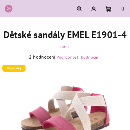
Přejít
na
obsah
Nákupní
Hledat
Přihlášení
Dětské sandály EMEL E1901-4
košík
EMEL
Průměrné
2 hodnocení
Podrobnosti hodnocení
hodnocení
produktu
Doprodej
je
5,0
z
5
hvězdiček.