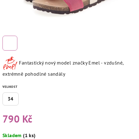
Fantastický nový model značky Emel - vzdušné,
extrémně pohodlné sandály
VELIKOST
34
790 Kč
Měrná
Skladem
(1 ks)
cena: