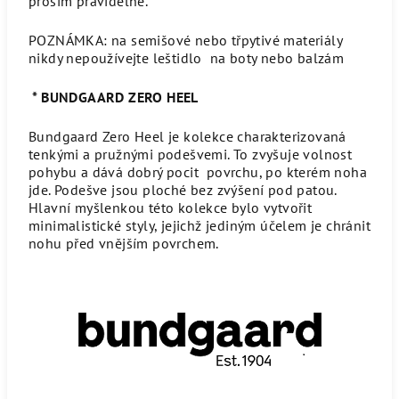
prosím pravidelně.
POZNÁMKA: na semišové nebo třpytivé materiály
nikdy nepoužívejte leštidlo na boty nebo balzám
* BUNDGAARD ZERO HEEL
Bundgaard Zero Heel je kolekce charakterizovaná
tenkými a pružnými podešvemi.
To zvyšuje volnost
pohybu a dává dobrý pocit povrchu, po kterém noha
jde.
Podešve jsou ploché bez zvýšení pod patou.
Hlavní myšlenkou této kolekce bylo vytvořit
minimalistické styly, jejichž jediným účelem je chránit
nohu před vnějším povrchem.