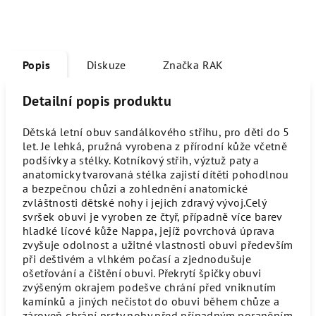
Popis
Diskuze
Značka
RAK
Detailní popis produktu
Dětská letní obuv sandálkového střihu, pro děti do 5
let. Je lehká, pružná vyrobena z přírodní kůže včetně
podšívky a stélky. Kotníkový střih, výztuž paty a
anatomicky tvarovaná stélka zajistí dítěti pohodlnou
a bezpečnou chůzi a zohlednění anatomické
zvláštnosti dětské nohy i jejich zdravý vývoj.Celý
svršek obuvi je vyroben ze čtyř, případně více barev
hladké lícové kůže Nappa, jejíž povrchová úprava
zvyšuje odolnost a užitné vlastnosti obuvi především
při deštivém a vlhkém počasí a zjednodušuje
ošetřování a čištění obuvi. Překrytí špičky obuvi
zvýšeným okrajem podešve chrání před vniknutím
kamínků a jiných nečistot do obuvi během chůze a
zároveň chrání prsty nohy před případným poraněním