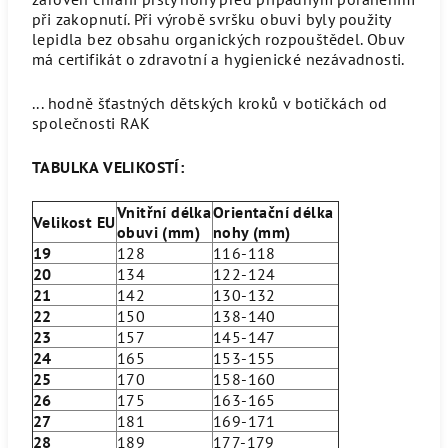
při zakopnutí. Při výrobě svršku obuvi byly použity
lepidla bez obsahu organických rozpouštědel. Obuv
má certifikát o zdravotní a hygienické nezávadnosti.
... hodně šťastných dětských kroků v botičkách od
společnosti RAK
TABULKA VELIKOSTÍ:
Vnitřní délka
Orientační délka
Velikost EU
obuvi (mm)
nohy (mm)
19
128
116-118
20
134
122-124
21
142
130-132
22
150
138-140
23
157
145-147
24
165
153-155
25
170
158-160
26
175
163-165
27
181
169-171
28
189
177-179