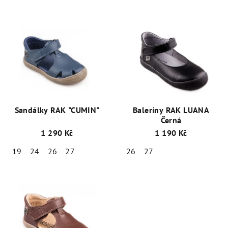
Sandálky RAK "CUMIN"
Baleríny RAK LUANA
Černá
1 290 Kč
1 190 Kč
19
24
26
27
26
27