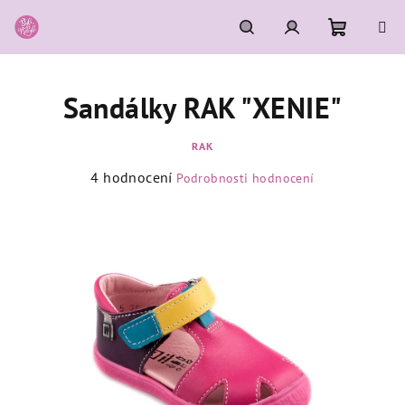
Přejít
na
obsah
Nákupní
Hledat
Přihlášení
Sandálky RAK "XENIE"
košík
RAK
Průměrné
4 hodnocení
Podrobnosti hodnocení
hodnocení
produktu
je
4,5
z
5
hvězdiček.