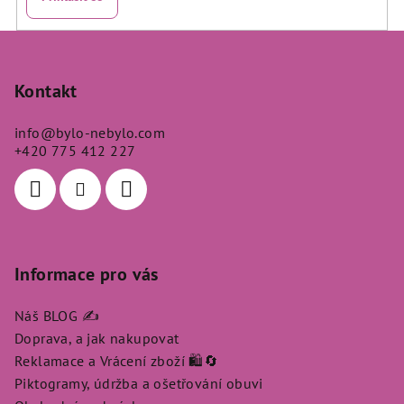
Z
á
p
Kontakt
a
info
@
bylo-nebylo.com
t
+420 775 412 227
í
Informace pro vás
Náš BLOG ✍️
Doprava, a jak nakupovat
Reklamace a Vrácení zboží 🛍️🔄
Piktogramy, údržba a ošetřování obuvi