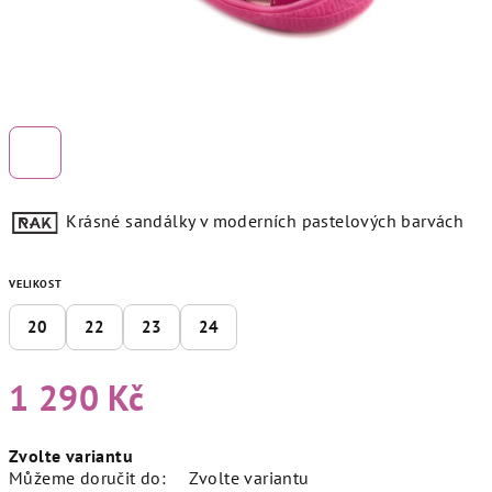
Krásné sandálky v moderních pastelových barvách
VELIKOST
20
22
23
24
1 290 Kč
Měrná
Zvolte variantu
cena:
Můžeme doručit do:
Zvolte variantu